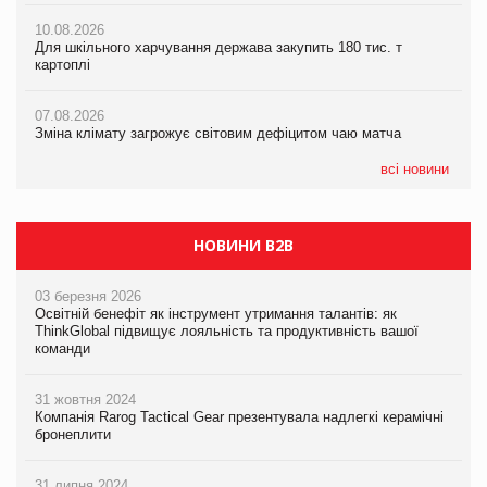
07.08.2026
10.08.2026
10.08.2026
Криза у Китаї може спричинити великі потрясіння для світової
Для шкільного харчування держава закупить 180 тис. т
Для шкільного харчування держава закупить 180 тис. т
економіки
картоплі
картоплі
07.08.2026
07.08.2026
07.08.2026
Kraft Heinz скоротила збиток у першому півріччі
Зміна клімату загрожує світовим дефіцитом чаю матча
Зміна клімату загрожує світовим дефіцитом чаю матча
всі новини
НОВИНИ B2B
03 березня 2026
Освітній бенефіт як інструмент утримання талантів: як
ThinkGlobal підвищує лояльність та продуктивність вашої
команди
31 жовтня 2024
Компанія Rarog Tactical Gear презентувала надлегкі керамічні
бронеплити
31 липня 2024