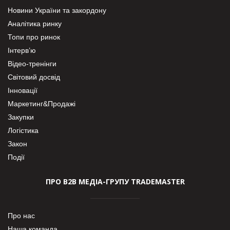
Новини України та закордону
Аналітика ринку
Топи про ринок
Інтерв’ю
Відео-тренінги
Світовий досвід
Інновації
Маркетинг&Продажі
Закупки
Логістика
Закон
Події
ПРО В2В МЕДІА-ГРУПУ TRADEMASTER
Про нас
Наша команда