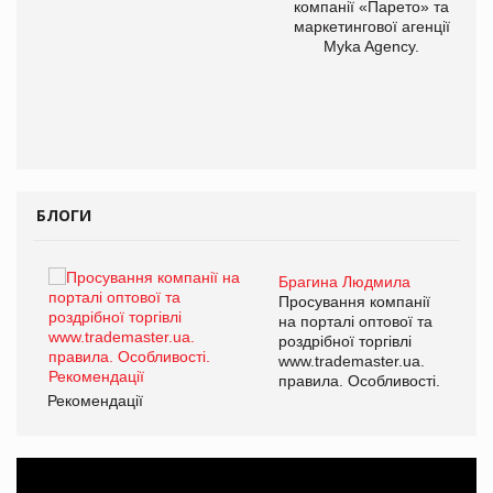
компанії «Парето» та
маркетингової агенції
Myka Agency.
БЛОГИ
Брагина Людмила
ї
Просування компанії
а
на порталі оптової та
роздрібної торгівлі
www.trademaster.ua.
і.
правила. Особливості.
Рекомендації
Ре