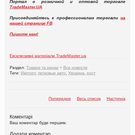
Портал о розничной и оптовой торговле
TradeMaster.UA
Присоединяйтесь к профессионалам торговли
на
нашей странице FB
Пишите нам!
Ексклюзивні матеріали TradeMaster.ua
Раздел:
Товари та ринки
>
Все новости
Теги:
Импорт
,
легковые авто
,
Украина
,
рост
Попередня
Весь список
Наступна
Коментарі
Ваш коментар буде першим.
Додати коментар