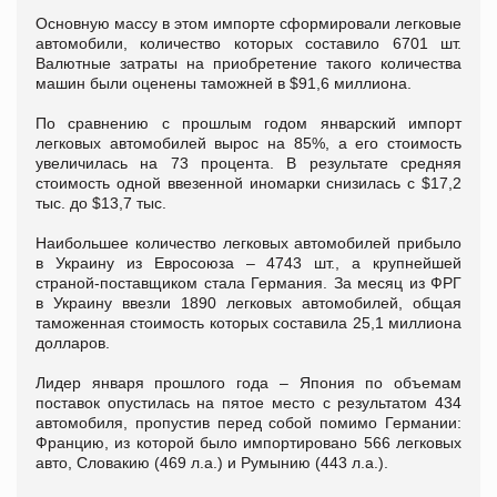
Основную массу в этом импорте сформировали легковые
автомобили, количество которых составило 6701 шт.
Валютные затраты на приобретение такого количества
машин были оценены таможней в $91,6 миллиона.
По сравнению с прошлым годом январский импорт
легковых автомобилей вырос на 85%, а его стоимость
увеличилась на 73 процента. В результате средняя
стоимость одной ввезенной иномарки снизилась с $17,2
тыс. до $13,7 тыс.
Наибольшее количество легковых автомобилей прибыло
в Украину из Евросоюза – 4743 шт., а крупнейшей
страной-поставщиком стала Германия. За месяц из ФРГ
в Украину ввезли 1890 легковых автомобилей, общая
таможенная стоимость которых составила 25,1 миллиона
долларов.
Лидер января прошлого года – Япония по объемам
поставок опустилась на пятое место с результатом 434
автомобиля, пропустив перед собой помимо Германии:
Францию, из которой было импортировано 566 легковых
авто, Словакию (469 л.а.) и Румынию (443 л.а.).