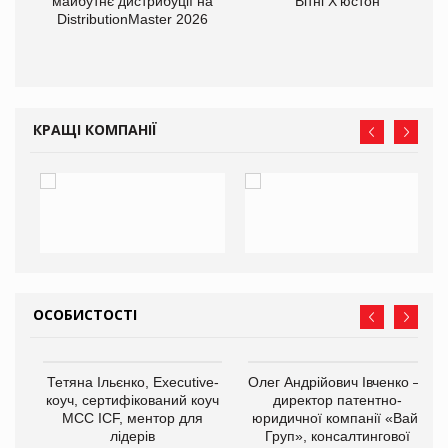
оди
майбутнє дистрибуції на
Вітні Х'юстон
DistributionMaster 2026
КРАЩІ КОМПАНІЇ
ОСОБИСТОСТІ
,
Тетяна Ільєнко, Executive-
Олег Андрійович Івченко —
ОВ
коуч, сертифікований коуч
директор патентно-
МСС ICF, ментор для
юридичної компанії «Вайз
лідерів
Груп», консалтингової