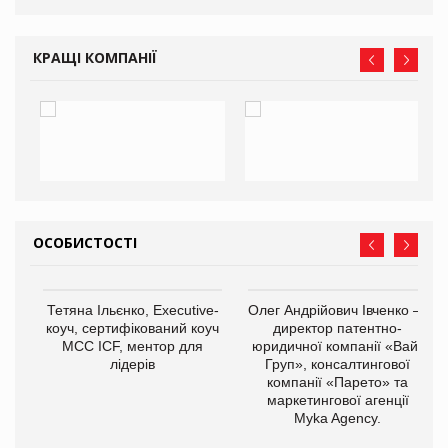
КРАЩІ КОМПАНІЇ
ОСОБИСТОСТІ
,
Тетяна Ільєнко, Executive-
Олег Андрійович Івченко —
ОВ
коуч, сертифікований коуч
директор патентно-
МСС ICF, ментор для
юридичної компанії «Вайз
лідерів
Груп», консалтингової
компанії «Парето» та
маркетингової агенції
Myka Agency.