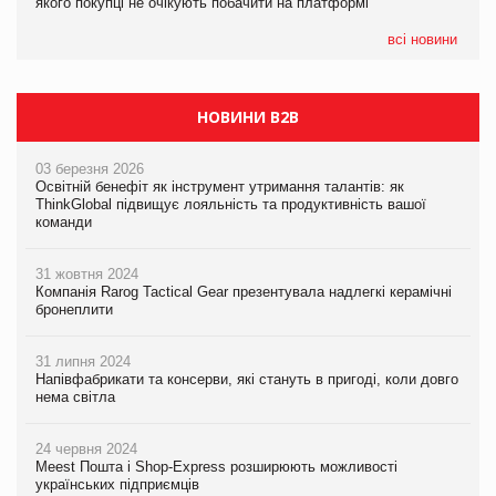
якого покупці не очікують побачити на платформі
якого покупці не очікують побачити на платформі
всі новини
НОВИНИ B2B
03 березня 2026
Освітній бенефіт як інструмент утримання талантів: як
ThinkGlobal підвищує лояльність та продуктивність вашої
команди
31 жовтня 2024
Компанія Rarog Tactical Gear презентувала надлегкі керамічні
бронеплити
31 липня 2024
Напівфабрикати та консерви, які стануть в пригоді, коли довго
нема світла
24 червня 2024
Meest Пошта і Shop-Express розширюють можливості
українських підприємців