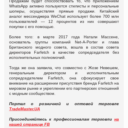
Продажам будет способствовать то, что приложением
WhatsApp активно пользуются стилисты и персональные
шоперы, осуществляя прямые продажи. Китайский
аналог мессенджера WeChat использует более 700 млн
пользователей — 12 процентов из них совершают
покупки с его помощью.
Более того: в марте 2017 года Натали Массене,
основатель группы компаний Net-A-Porter и глава
Британского модного совета, вошла в состав совета
директоров Farfetch в качестве сопредседателя без
исполнительных полномочий.
Тогда же она заявила, что совместно с Жозе Невешем,
генеральным директором и исполнительным
сопредседателем Farfetch, она сфокусирует свое
внимание на расширении присутствия бренда Farfetch на
мировом рынке и укреплении его партнерских отношений
с модным сообществом.
Портал о розничной и оптовой торговле
TradeMaster.UA
Присоединяйтесь к профессионалам торговли
на
нашей странице FB