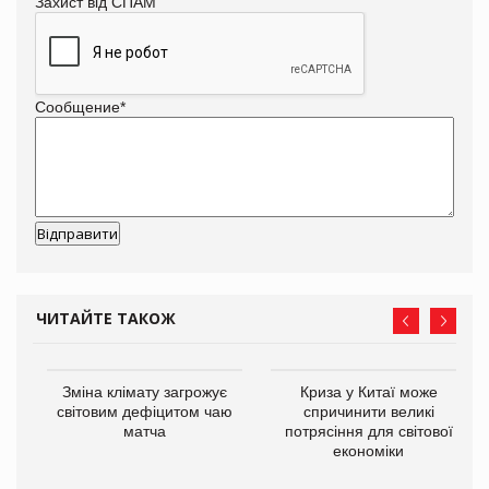
Захист від СПАМ
Сообщение
*
ЧИТАЙТЕ ТАКОЖ
Зміна клімату загрожує
Криза у Китаї може
ne
світовим дефіцитом чаю
спричинити великі
матча
потрясіння для світової
економіки