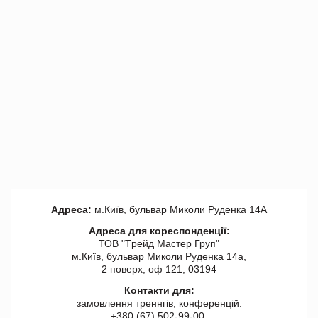
Адреса:
м.Київ, бульвар Миколи Руденка 14А
Адреса для кореспонденції:
ТОВ "Tрейд Мастер Груп"
м.Київ, бульвар Миколи Руденка 14а,
2 поверх, оф 121, 03194
Контакти для:
замовлення треннгів, конференцій:
+380 (67) 502-99-00,