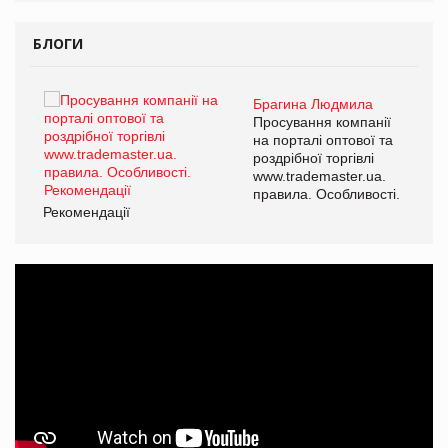
БЛОГИ
Брагина Людмила
ї
Просування компанії
а
на порталі оптової та
роздрібної торгівлі
www.trademaster.ua.
і.
правила. Особливості.
Рекомендації
Ре