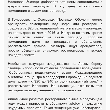
Насонова. Эксперт добавляет, что цены сопоставимы с
докризисным периодом. В эту цену можно снять
помещение в самом центре города.
В Голосеево, на Осокорках, Позняках, Оболони можно
арендовать помещение под кафе или ресторан в
среднем за $25 за квадратный метр в месяц - примерно
на треть дороже, чем в 2016-м. Но даже по таким ценам
сейчас есть желающие снять площади. Хорошие
помещения даже не попадают в объявления,
рассказывает Храмов. Риелторы ищут арендаторов,
просто обзванивая знакомых рестораторов, и вскоре
находят клиента.
Необычная ситуация складывается на Левом берегу
столицы - поблизости от места проведения Евровидения.
"Собственники недвижимости возле Международного
выставочного центра в преддверии Евровидения подняли
цены вдвое - с $20 до $40 за один квадратный метр", -
рассказывает Насонова. Но желающих открывать там
ресторан из-за двухнедельного праздника нет.
Динамичное развитие ресторанного рынка в следующем
году может привести к обратному эффекту: закрытию
неудачных проектов. Такая тенденция уже наблюдалась