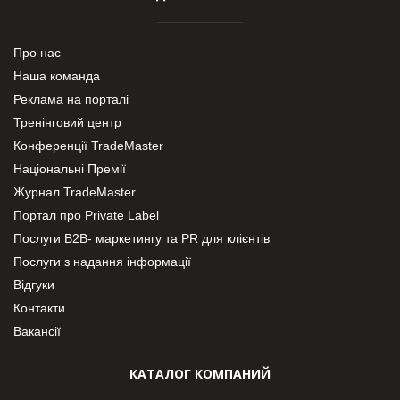
Про нас
Наша команда
Реклама на порталі
Тренінговий центр
Конференції TradeMaster
Національні Премії
Журнал TradeMaster
Портал про Private Label
Послуги В2В- маркетингу та PR для клієнтів
Послуги з надання інформації
Відгуки
Контакти
Вакансії
КАТАЛОГ КОМПАНИЙ