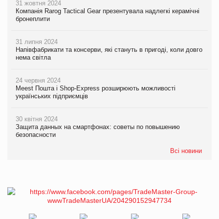
31 жовтня 2024
Компанія Rarog Tactical Gear презентувала надлегкі керамічні
бронеплити
31 липня 2024
Напівфабрикати та консерви, які стануть в пригоді, коли довго
нема світла
24 червня 2024
Meest Пошта і Shop-Express розширюють можливості
українських підприємців
30 квітня 2024
Защита данных на смартфонах: советы по повышению
безопасности
Всі новини