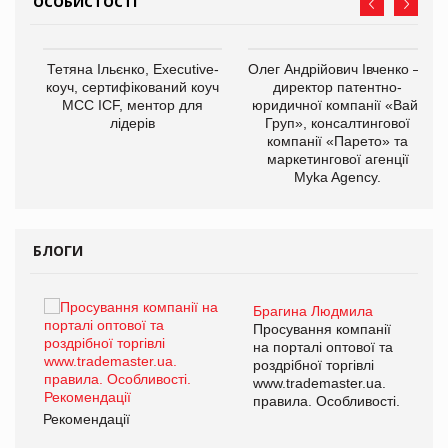
ОСОБИСТОСТІ
,
Тетяна Ільєнко, Executive-
Олег Андрійович Івченко —
ОВ
коуч, сертифікований коуч
директор патентно-
МСС ICF, ментор для
юридичної компанії «Вайз
лідерів
Груп», консалтингової
компанії «Парето» та
маркетингової агенції
Myka Agency.
БЛОГИ
Брагина Людмила
ї
Просування компанії
а
на порталі оптової та
роздрібної торгівлі
www.trademaster.ua.
і.
правила. Особливості.
Рекомендації
Ре