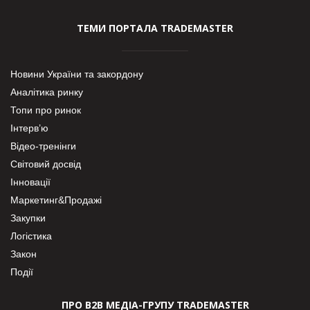
ТЕМИ ПОРТАЛА TRADEMASTER
Новини України та закордону
Аналітика ринку
Топи про ринок
Інтерв’ю
Відео-тренінги
Світовий досвід
Інновації
Маркетинг&Продажі
Закупки
Логістика
Закон
Події
ПРО В2В МЕДІА-ГРУПУ TRADEMASTER