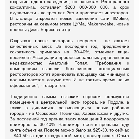
открытие одного заведения, по расчетам Ресторанного
консалтинга, оставляет $200 000-300 000, а срок
окупаемости - до трех лет. Это и привлекает инвесторов.
В столице откроются новые заведения сети IlMolino,
рестораны на седьмом этаже ЦУМа, Makemycake, новые
проекты Димы Борисова и пр.
Открывать новые рестораны непросто - не хватает
качественных мест. За последний год предложение
сократилось примерно на 30-40%, отмечает вице-
президент Ассоциации профессиональных управляющих
недвижимостью Анатолий Топал. "Требования к
помещениям выросли: большинство потенциальных
рестораторов хотят арендовать площадку как минимум с
полным пакетом документов. И не тратить время на их
оформление", - говорит он.
Традиционно самым высоким спросом пользуются
помещения в центральной части города, на Подоле, а
также в динамично развивающихся новых районах
города - на Осокорках, Позняках, Харьковском и других.
За последний год аренда таких помещений подорожала
примерно на 30-40%. Например, если в прошлом году
снять объект на Подоле можно было за $25-30, то сейчас
- $40-50 за один квадратный метр, подчеркивает Ольга