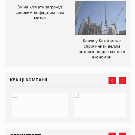
Зміна клімату загрожує
ne
світовим дефіцитом чаю
матча
Криза у Китаї може
спричинити великі
потрясіння для світової
економіки
КРАЩІ КОМПАНІЇ