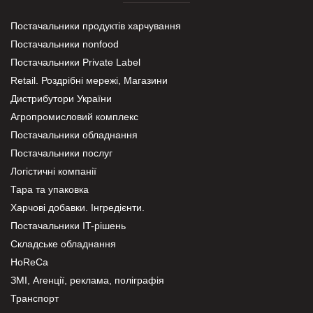
Постачальники продуктів харчування
Постачальники nonfood
Постачальники Private Label
Retail. Роздрібні мережі, Магазини
Дистрибутори України
Агропромисловий комплекс
Постачальники обладнання
Постачальники послуг
Логістичні компанії
Тара та упаковка
Харчові добавки. Інгредієнти.
Постачальники IT-рішень
Складське обладнання
HoReCa
ЗМІ, Агенції, реклама, поліграфія
Транспорт