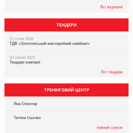
Всі журнали
ТЕНДЕРИ
21 січня 2026
ТДВ «Золотоніський маслоробний комбінат»
03 липня 2023
Тендери компанії
Всі тендери
ТРЕНІНГОВИЙ ЦЕНТР
Яна Олентир
Тетяна Ільєнко
повний список