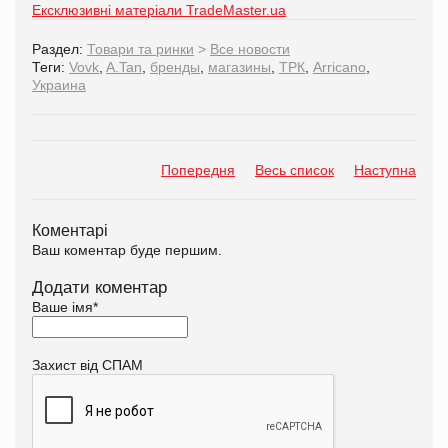
Ексклюзивні матеріали TradeMaster.ua
Раздел:
Товари та ринки
>
Все новости
Теги:
Vovk
,
A.Tan
,
бренды
,
магазины
,
ТРК
,
Arricano
,
Украина
Попередня
Весь список
Наступна
Коментарі
Ваш коментар буде першим.
Додати коментар
Ваше імя
*
Захист від СПАМ