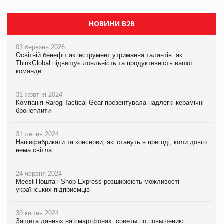
НОВИНИ B2B
03 березня 2026
Освітній бенефіт як інструмент утримання талантів: як
ThinkGlobal підвищує лояльність та продуктивність вашої
команди
31 жовтня 2024
Компанія Rarog Tactical Gear презентувала надлегкі керамічні
бронеплити
31 липня 2024
Напівфабрикати та консерви, які стануть в пригоді, коли довго
нема світла
24 червня 2024
Meest Пошта і Shop-Express розширюють можливості
українських підприємців
30 квітня 2024
Защита данных на смартфонах: советы по повышению