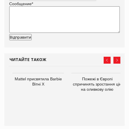
Сообщение
*
ЧИТАЙТЕ ТАКОЖ
Mattel присвятила Barbie
Пожежі в Європі
ції
Вітні Х
спричинять зростання цін
 до
на оливкову олію