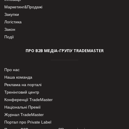
Маркетинг&Продажі
Закупки
Логістика
Закон
Події
ПРО В2В МЕДІА-ГРУПУ TRADEMASTER
Про нас
Наша команда
Реклама на порталі
Тренінговий центр
Конференції TradeMaster
Національні Премії
Журнал TradeMaster
Портал про Private Label