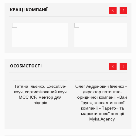
КРАЩІ КОМПАНІЇ
ОСОБИСТОСТІ
,
Тетяна Ільєнко, Executive-
Олег Андрійович Івченко —
ОВ
коуч, сертифікований коуч
директор патентно-
МСС ICF, ментор для
юридичної компанії «Вайз
лідерів
Груп», консалтингової
компанії «Парето» та
маркетингової агенції
Myka Agency.