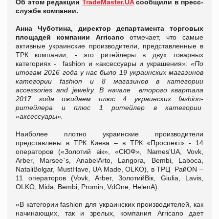
Об этом редакции
TradeMaster.UA
сообщили в пресс-
службе компании.
Анна Чуботина, директор департамента торговых
площадей компании Arricano
отмечает, что самые
активные украинские производители, представленные в
ТРК компании, - это ритейлеры в двух товарных
категориях - fashion и «аксесcуары и украшения»:
«По
итогам 2016 года у нас было 19 украинских магазинов
категории fashion и 8 магазинов в категории
accessories and jewelry. В начале второго квартала
2017 года ожидаем плюс 4 украинских fashion-
ритейлера и плюс 1 ритейлер в категории
«аксесcуары».
Наиболее плотно украинские производители
представлены в ТРК Киева – в ТРК «Проспект» - 14
операторов («Золотий вік», «СЮФ», Names'UA, Vovk,
Arber, Marsee`s, AnabelArto, Langora, Bembi, Laboca,
NataliBolgar, MustHave, UA Made, OLKO), в ТРЦ РайON –
11 операторов (Vovk, Arber, ЗолотийВік, Giulia, Lavis,
OLKO, Mida, Bembi, Promin, VdOne, HelenA).
«В категории fashion для украинских производителей, как
начинающих, так и зрелых, компания Arricano дает