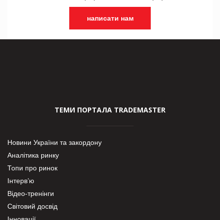
написати нам
ТЕМИ ПОРТАЛА TRADEMASTER
Новини України та закордону
Аналітика ринку
Топи про ринок
Інтерв’ю
Відео-тренінги
Світовий досвід
Інновації