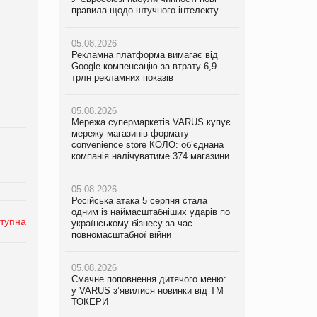
правила щодо штучного інтелекту
правила щодо штучного інтелекту
правила щодо штучного інтелекту
05.08.2026
05.08.2026
05.08.2026
Рекламна платформа вимагає від
Рекламна платформа вимагає від
Рекламна платформа вимагає від
Google компенсацію за втрату 6,9
Google компенсацію за втрату 6,9
Google компенсацію за втрату 6,9
трлн рекламних показів
трлн рекламних показів
трлн рекламних показів
05.08.2026
05.08.2026
05.08.2026
Мережа супермаркетів VARUS купує
Мережа супермаркетів VARUS купує
Adidas витратила понад $1 млрд на
мережу магазинів формату
мережу магазинів формату
маркетинг за квартал
convenience store КОЛО: об’єднана
convenience store КОЛО: об’єднана
компанія налічуватиме 374 магазини
компанія налічуватиме 374 магазини
05.08.2026
Amazon звинуватили у недостовірній
05.08.2026
05.08.2026
рекламі екологічних продуктів
Російська атака 5 серпня стала
Російська атака 5 серпня стала
одним із наймасштабніших ударів по
одним із наймасштабніших ударів по
тупна
05.08.2026
українському бізнесу за час
українському бізнесу за час
AstraZeneca обговорює найбільшу
повномасштабної війни
повномасштабної війни
угоду десятиліття
05.08.2026
05.08.2026
Смачне поповнення дитячого меню:
Смачне поповнення дитячого меню:
у VARUS з’явилися новинки від ТМ
у VARUS з’явилися новинки від ТМ
ТОКЕРИ
ТОКЕРИ