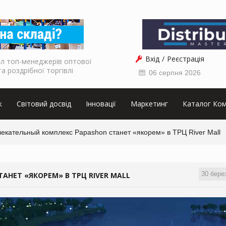
Вхід
Реєстрація
л топ-менеджерів оптової
та роздрібної торгівлі
06 серпня 2026
к
Світовий досвід
Інновації
Маркетинг
Каталог Ком
екательный комплекс Papashon станет «якорем» в ТРЦ River Mall
30 бере
АНЕТ «ЯКОРЕМ» В ТРЦ RIVER MALL