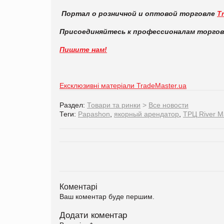
Портал о розничной и оптовой торговле
T
Присоединяйтесь к профессионалам торго
Пишите нам!
Ексклюзивні матеріали TradeMaster.ua
Раздел:
Товари та ринки
>
Все новости
Теги:
Papashon
,
якорный арендатор
,
ТРЦ River Ma
Коментарі
Ваш коментар буде першим.
Додати коментар