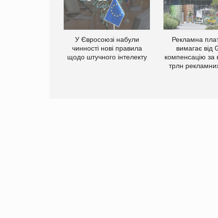
У Євросоюзі набули
Рекламна пл
у Зеландію
чинності нові правила
вимагає від 
22,1% світового
щодо штучного інтелекту
компенсацію за 
ту молочної
трлн рекламних
одукції