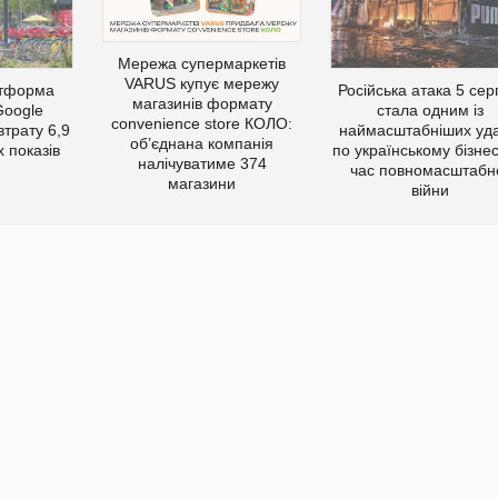
Мережа супермаркетів
VARUS купує мережу
атформа
Російська атака 5 се
магазинів формату
Google
стала одним із
convenience store КОЛО:
втрату 6,9
наймасштабніших уда
об’єднана компанія
 показів
по українському бізнес
налічуватиме 374
час повномасштабн
магазини
війни