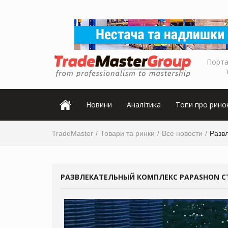
Порта
Новини
Аналітика
Топи про рино
TradeMaster
Товари та ринки
Все новости
Развл
РАЗВЛЕКАТЕЛЬНЫЙ КОМПЛЕКС PAPASHON СТ