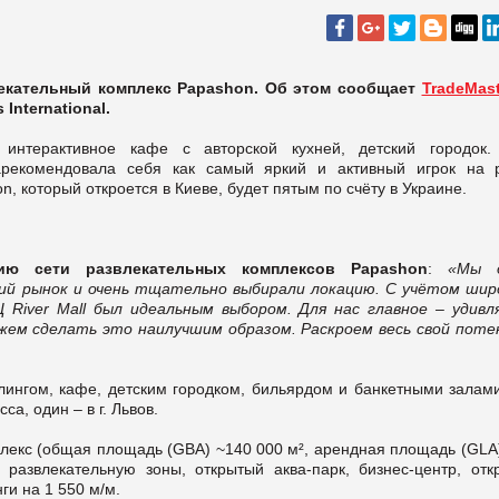
влекательный комплекс Papashon. Об этом сообщает
TradeMast
International.
интерактивное кафе с авторской кухней, детский городок.
арекомендовала себя как самый яркий и активный игрок на 
, который откроется в Киеве, будет пятым по счёту в Украине.
ию сети развлекательных комплексов Papashon
:
«Мы д
ий рынок и очень тщательно выбирали локацию. С учётом шир
 River Mall был идеальным выбором. Для нас главное – удивл
ожем сделать это наилучшим образом. Раскроем весь свой поте
улингом, кафе, детским городком, бильярдом и банкетными залами
а, один – в г. Львов.
плекс (общая площадь (GBA) ~140 000 м², арендная площадь (GLA)
 развлекательную зоны, открытый аква-парк, бизнес-центр, отк
и на 1 550 м/м.