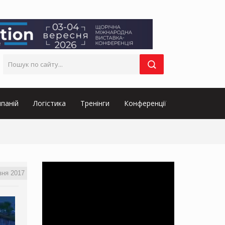
паній
Логістика
Тренінги
Конференції
зня 2017