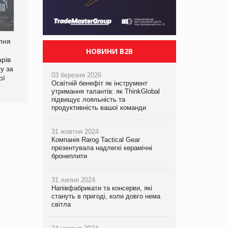
Смачне поповнення
дитячого меню: у VARUS
рпня
Сергій Лісунов про
з’явилися новинки від ТМ
НОВИНИ B2B
заморожені хлібобулочні
ТОКЕРИ
рів
вироби на
у за
PrivateLabel&FMCG Master
03 березня 2026
ої
2026
Освітній бенефіт як інструмент
утримання талантів: як ThinkGlobal
підвищує лояльність та
продуктивність вашої команди
31 жовтня 2024
Компанія Rarog Tactical Gear
презентувала надлегкі керамічні
бронеплити
31 липня 2024
Напівфабрикати та консерви, які
стануть в пригоді, коли довго нема
світла