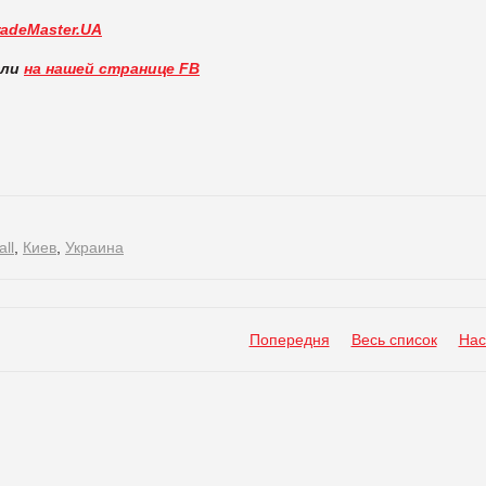
radeMaster.UA
вли
на нашей странице FB
ll
,
Киев
,
Украина
Попередня
Весь список
Нас