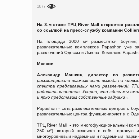
1877
На 3-м этаже ТРЦ River Mall откроется раз
со ссылкой на пресс-службу компании Colliers 
На площади 3000 м² разместятся боулинг, 
развлекательных комплексов Papashon уже з
развлечений Одессы и Львова. Комплекс Papashon
Мнение
Александр Машкин, директор по развит
рассматривали возможность выхода на киевск
спектра предлагаемых нами развлечений, ТРЦ
радовать клиентов. Уверен, что здесь мы см
и ярко представим собственные задумки».
Papashon - сеть развлекательных центров с бо
развлекательных центра функционируют в г. Одесс
ТРЦ River Mall - это многофункциональный ком
250 м²), который включает в себя торговую и
многоуровневый надземный и подземный паркинг