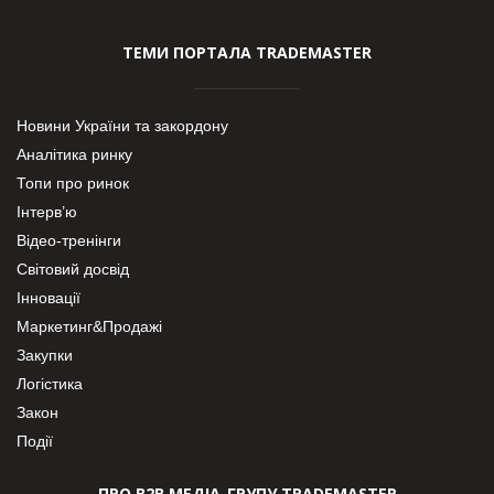
ТЕМИ ПОРТАЛА TRADEMASTER
Новини України та закордону
Аналітика ринку
Топи про ринок
Інтерв’ю
Відео-тренінги
Світовий досвід
Інновації
Маркетинг&Продажі
Закупки
Логістика
Закон
Події
ПРО В2В МЕДІА-ГРУПУ TRADEMASTER