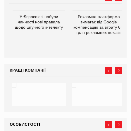
У Євросоюзі набули
Рекламна платформа
го
чинності нові правила
вимагає від Google
щодо штучного інтелекту
компенсацію за втрату 6,9
трлн рекламних показів
КРАЩІ КОМПАНІЇ
ОСОБИСТОСТІ