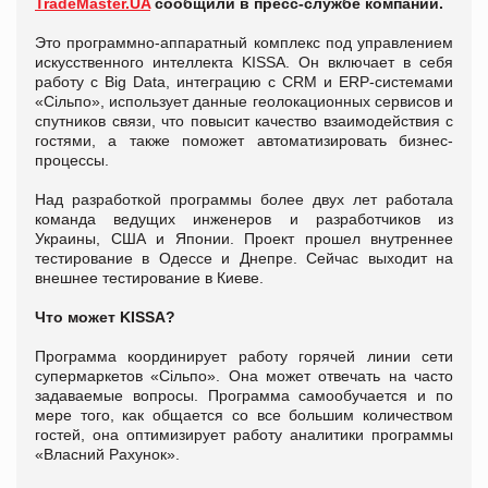
TradeMaster.UA
сообщили в пресс-службе компании.
Это программно-аппаратный комплекс под управлением
искусственного интеллекта KISSA. Он включает в себя
работу с Big Data, интеграцию с CRM и ERP-системами
«Сільпо», использует данные геолокационных сервисов и
спутников связи, что повысит качество взаимодействия с
гостями, а также поможет автоматизировать бизнес-
процессы.
Над разработкой программы более двух лет работала
команда ведущих инженеров и разработчиков из
Украины, США и Японии. Проект прошел внутреннее
тестирование в Одессе и Днепре. Сейчас выходит на
внешнее тестирование в Киеве.
Что может KISSA?
Программа координирует работу горячей линии сети
супермаркетов «Сільпо». Она может отвечать на часто
задаваемые вопросы. Программа самообучается и по
мере того, как общается со все большим количеством
гостей, она оптимизирует работу аналитики программы
«Власний Рахунок».