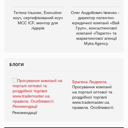
,
Тетяна Ільєнко, Executive-
Олег Андрійович Івченко —
ОВ
коуч, сертифікований коуч
директор патентно-
МСС ICF, ментор для
юридичної компанії «Вайз
лідерів
Груп», консалтингової
компанії «Парето» та
маркетингової агенції
Myka Agency.
БЛОГИ
Брагина Людмила
ї
Просування компанії
а
на порталі оптової та
роздрібної торгівлі
www.trademaster.ua.
і.
правила. Особливості.
Рекомендації
Ре