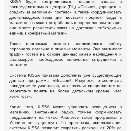
KISSA будет контролировать товарные запасы в
распределительных центрах (РЦ) «Сільпо», упрощать и
следить за цепочками поставок, а также координировать
дроны-квадрокоптеры для доставки покупок. Когда в
магазине возникает потребность в определенном товаре,
она может разместить заказ на доставку необходимых
единиц в конкретный магазин.
Также программа поможет анализировать работу
персонала магазина в пиковые моменты. Она учитывает
трафик гостей на основе данных камер наблюдения и
анализирует необходимое количество сотрудников в
магазине.
Система KISSA призвана дополнить уже существующие
данные программы «Власний Рахунок», отслеживать
поведение ее участников, что позволит специалистам по
маркетингу понять на более детальном уровне, чего
хотят гости.
Кроме того, KISSA может управлять освещением в
магазинах, внутренним радио, точнее формировать
предсказания на чеках. Аналогов такой программы в
Украине не существует. По прогнозам, использование
системы KISSA позволит сократить расходы от 20% до