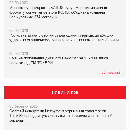
05.08.2026
05.08.2026
05.08.2026
Мережа супермаркетів VARUS купує мережу магазинів
Мережа супермаркетів VARUS купує мережу магазинів
Adidas витратила понад $1 млрд на маркетинг за квартал
формату convenience store КОЛО: об’єднана компанія
формату convenience store КОЛО: об’єднана компанія
налічуватиме 374 магазини
налічуватиме 374 магазини
05.08.2026
Amazon звинуватили у недостовірній рекламі екологічних
05.08.2026
05.08.2026
продуктів
Російська атака 5 серпня стала одним із наймасштабніших
Російська атака 5 серпня стала одним із наймасштабніших
ударів по українському бізнесу за час повномасштабної війни
ударів по українському бізнесу за час повномасштабної війни
05.08.2026
AstraZeneca обговорює найбільшу угоду десятиліття
05.08.2026
05.08.2026
Смачне поповнення дитячого меню: у VARUS з’явилися
Смачне поповнення дитячого меню: у VARUS з’явилися
новинки від ТМ ТОКЕРИ
новинки від ТМ ТОКЕРИ
всі новини
НОВИНИ B2B
03 березня 2026
Освітній бенефіт як інструмент утримання талантів: як
ThinkGlobal підвищує лояльність та продуктивність вашої
команди