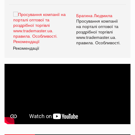
Брагина Людмила
ї
Просування компанії
а
на порталі оптової та
роздрібної торгівлі
www.trademaster.ua.
і.
правила. Особливості.
Рекомендації
Ре