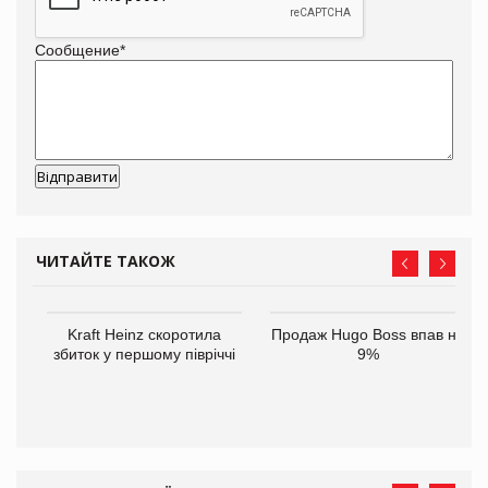
Сообщение
*
ЧИТАЙТЕ ТАКОЖ
Kraft Heinz скоротила
Продаж Hugo Boss впав на
збиток у першому півріччі
9%
ам
іше