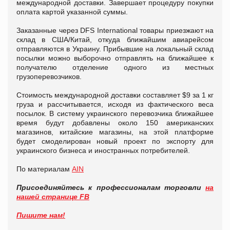
международной доставки. Завершает процедуру покупки
оплата картой указанной суммы.
Заказанные через DFS International товары приезжают на
склад в США/Китай, откуда ближайшим авиарейсом
отправляются в Украину. Прибывшие на локальный склад
посылки можно выборочно отправлять на ближайшее к
получателю отделение одного из местных
грузоперевозчиков.
Стоимость международной доставки составляет $9 за 1 кг
груза и рассчитывается, исходя из фактического веса
посылок. В систему украинского перевозчика ближайшее
время будут добавлены около 150 американских
магазинов, китайские магазины, на этой платформе
будет смоделирован новый проект по экспорту для
украинского бизнеса и иностранных потребителей.
По материалам
AIN
Присоединяйтесь к профессионалам торговли
на
нашей странице FB
Пишите нам!