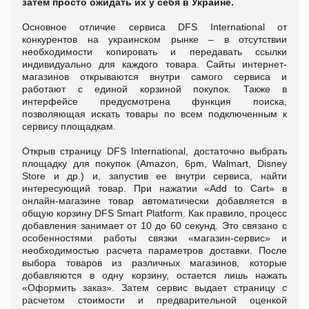
затем просто ожидать их у себя в Украине.
Основное отличие сервиса DFS International от
конкурентов на украинском рынке – в отсутствии
необходимости копировать и передавать ссылки
индивидуально для каждого товара. Сайты интернет-
магазинов открываются внутри самого сервиса и
работают с единой корзиной покупок. Также в
интерфейсе предусмотрена функция поиска,
позволяющая искать товары по всем подключенным к
сервису площадкам.
Открыв страницу DFS International, достаточно выбрать
площадку для покупок (Amazon, 6pm, Walmart, Disney
Store и др.) и, запустив ее внутри сервиса, найти
интересующий товар. При нажатии «Add to Cart» в
онлайн-магазине товар автоматически добавляется в
общую корзину DFS Smart Platform. Как правило, процесс
добавления занимает от 10 до 60 секунд. Это связано с
особенностями работы связки «магазин-сервис» и
необходимостью расчета параметров доставки. После
выбора товаров из различных магазинов, которые
добавляются в одну корзину, остается лишь нажать
«Оформить заказ». Затем сервис выдает страницу с
расчетом стоимости и предварительной оценкой