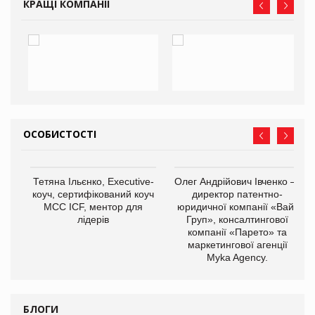
КРАЩІ КОМПАНІЇ
ОСОБИСТОСТІ
,
Тетяна Ільєнко, Executive-
Олег Андрійович Івченко —
ОВ
коуч, сертифікований коуч
директор патентно-
МСС ICF, ментор для
юридичної компанії «Вайз
лідерів
Груп», консалтингової
компанії «Парето» та
маркетингової агенції
Myka Agency.
БЛОГИ