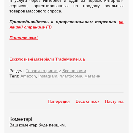
и услуги через Интернет и один из первых интернет-
сервисов, ориентированных на продажу реальных
товаров массового спроса.
Присоединяйтесь к профессионалам торговли
на
нашей странице FB
Пишите нам!
Ексклюзивні матеріали TradeMaster.ua
Раздел:
Товари та ринки
>
Все новости
Теги:
Amazon
,
Instagram
,
платформа
,
магазин
Попередня
Весь список
Наступна
Коментарі
Ваш коментар буде першим.