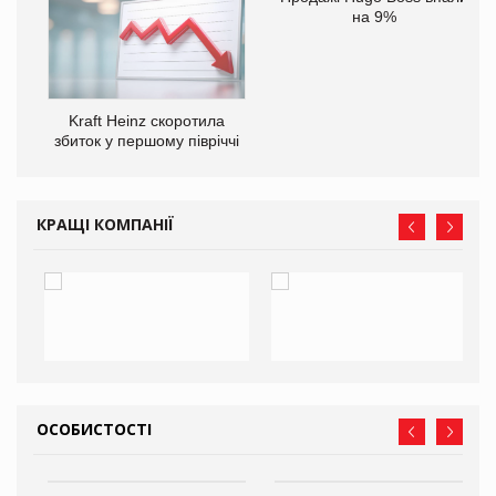
на 9%
ам
Kraft Heinz скоротила
іше
збиток у першому півріччі
КРАЩІ КОМПАНІЇ
ОСОБИСТОСТІ