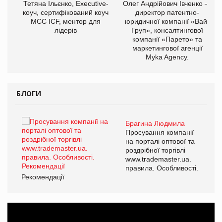
,
Тетяна Ільєнко, Executive-
Олег Андрійович Івченко —
ОВ
коуч, сертифікований коуч
директор патентно-
МСС ICF, ментор для
юридичної компанії «Вайз
лідерів
Груп», консалтингової
компанії «Парето» та
маркетингової агенції
Myka Agency.
БЛОГИ
Брагина Людмила
ї
Просування компанії
а
на порталі оптової та
роздрібної торгівлі
www.trademaster.ua.
і.
правила. Особливості.
Рекомендації
Ре