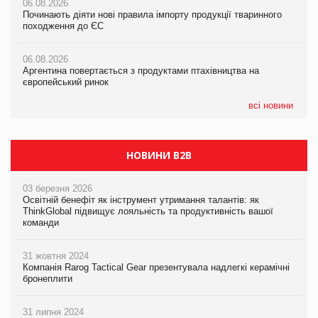
06.08.2026
06.08.2026
06.08.2026
Починають діяти нові правила імпорту продукції тваринного
Починають діяти нові правила імпорту продукції тваринного
Починають діяти нові правила імпорту продукції тваринного
походження до ЄС
походження до ЄС
походження до ЄС
06.08.2026
06.08.2026
06.08.2026
Аргентина повертається з продуктами птахівництва на
Аргентина повертається з продуктами птахівництва на
Аргентина повертається з продуктами птахівництва на
європейський ринок
європейський ринок
європейський ринок
всі новини
НОВИНИ B2B
03 березня 2026
Освітній бенефіт як інструмент утримання талантів: як
ThinkGlobal підвищує лояльність та продуктивність вашої
команди
31 жовтня 2024
Компанія Rarog Tactical Gear презентувала надлегкі керамічні
бронеплити
31 липня 2024