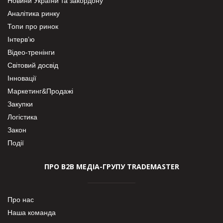
Новини України та закордону
Аналітика ринку
Топи про ринок
Інтерв’ю
Відео-тренінги
Світовий досвід
Інновації
Маркетинг&Продажі
Закупки
Логістика
Закон
Події
ПРО В2В МЕДІА-ГРУПУ TRADEMASTER
Про нас
Наша команда