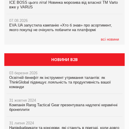
ICE BOSS цього літа! Новинка морозива від власної ТМ Varto
ICE BOSS цього літа! Новинка морозива від власної ТМ Varto
вже у VARUS
вже у VARUS
07.08.2026
Франція заборонила рекламні дзвінки без згоди клієнтів
07.08.2026
07.08.2026
EVA.UA запустила кампанію «Хто б знав» про асортимент,
EVA.UA запустила кампанію «Хто б знав» про асортимент,
якого покупці не очікують побачити на платформі
якого покупці не очікують побачити на платформі
всі новини
НОВИНИ B2B
03 березня 2026
Освітній бенефіт як інструмент утримання талантів: як
ThinkGlobal підвищує лояльність та продуктивність вашої
команди
31 жовтня 2024
Компанія Rarog Tactical Gear презентувала надлегкі керамічні
бронеплити
31 липня 2024
Напівфабрикати та консерви, які стануть в пригоді, коли довго