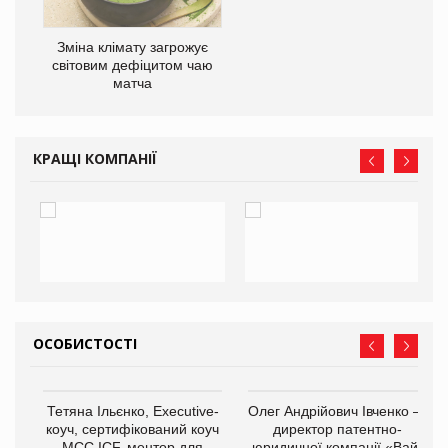
Зміна клімату загрожує
світовим дефіцитом чаю
матча
КРАЩІ КОМПАНІЇ
ОСОБИСТОСТІ
,
Тетяна Ільєнко, Executive-
Олег Андрійович Івченко —
ОВ
коуч, сертифікований коуч
директор патентно-
МСС ICF, ментор для
юридичної компанії «Вайз