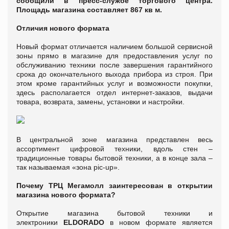
сообщили в пресс-службе торгового центра.
Площадь магазина составляет 867 кв м.
Отличия нового формата
Новый формат отличается наличием большой сервисной
зоны прямо в магазине для предоставления услуг по
обслуживанию техники после завершения гарантийного
срока до окончательного выхода прибора из строя. При
этом кроме гарантийных услуг и возможности покупки,
здесь располагается отдел интернет-заказов, выдачи
товара, возврата, замены, установки и настройки.
В центральной зоне магазина представлен весь
ассортимент цифровой техники, вдоль стен –
традиционные товары бытовой техники, а в конце зала –
так называемая «зона pic-up».
Почему ТРЦ Мегамолл заинтересован в открытии
магазина нового формата?
Открытие магазина бытовой техники и
электроники
ELDORADO
в новом формате является