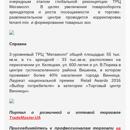
очередным этапом глобальной реконцепции ТРЦ
Мегамолл. В целях увеличения товарооборота
арендаторов и роста посещаемости в торгово-
развлекательном центре проводится корректировка
tenant-mix и формирование товарных зон.
Справка
3-уровневый ТРЦ "Мегамолл" общей площадью 55 тыс.
кв.м, в т.ч. арендной - 33 тыс.кв.м, расположен на
пересечении ул. Келецкая, ул. 600-летия и ул. В.Порика в
центре густонаселенного района Вишенка, в котором
проживает более 40% населения города Винница.
Лауреат национальной премии Retail Awards 2016
«Выбор потребителя» в категории «Торговый центр
Винницы».
Портал о розничной и оптовой торговле
TradeMaster.UA
Присоединяйтесь к профессионалам торговли
на