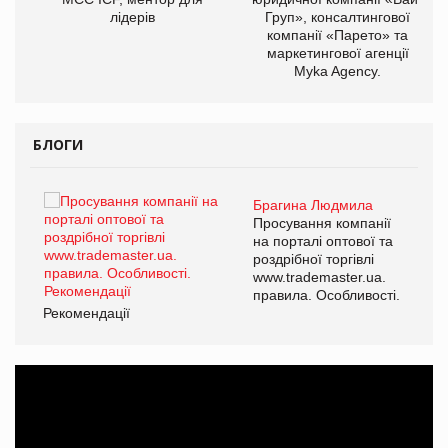
лідерів
Груп», консалтингової
компанії «Парето» та
маркетингової агенції
Myka Agency.
БЛОГИ
Брагина Людмила
ї
Просування компанії
а
на порталі оптової та
роздрібної торгівлі
www.trademaster.ua.
і.
правила. Особливості.
Рекомендації
Ре