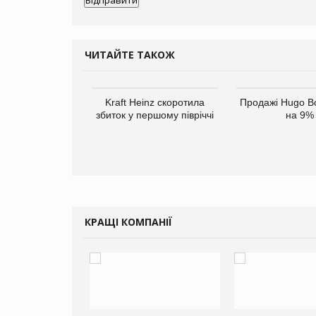
ЧИТАЙТЕ ТАКОЖ
верне клієнтам
Kraft Heinz скоротила
Продажі Hugo B
ларів за раніше
збиток у першому півріччі
на 9%
чені мита
КРАЩІ КОМПАНІЇ