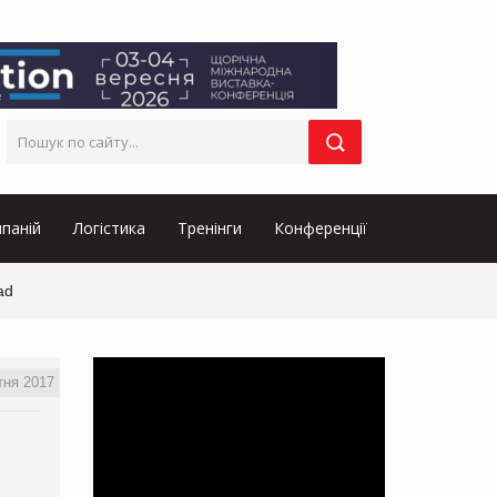
паній
Логістика
Тренінги
Конференції
ad
тня 2017