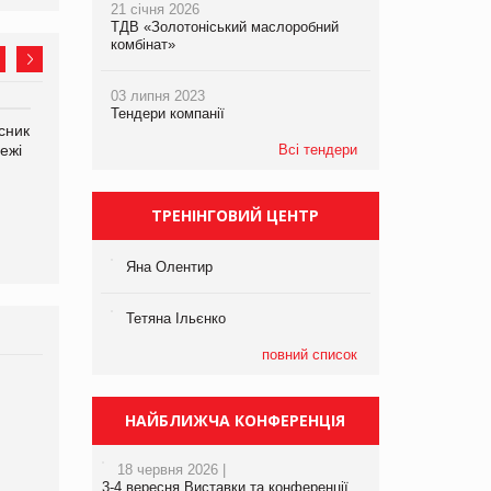
21 січня 2026
ТДВ «Золотоніський маслоробний
комбінат»
03 липня 2023
Тендери компанії
сник
Олексій Логачов-Михайлов
Яна Сараніна, директор
ежі
Файно маркет Директор
Всі тендери
компанії «УкраМарин»
департаменту з
виробництва
ТРЕНІНГОВИЙ ЦЕНТР
Яна Олентир
Тетяна Ільєнко
повний список
Брагина Людмила
Просування компанії на
НАЙБЛИЖЧА КОНФЕРЕНЦІЯ
порталі оптової та
роздрібної торгівлі
18 червня 2026 |
www.trademaster.ua.
3-4 вересня Виставки та конференції