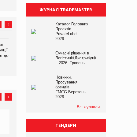
ЖУРНАЛ TRADEMASTER
Каталог Головних
Проєктів
PrivateLabel –
2026
ві
Аргентина повертається з
ФАО прогнозує зростання
кції
продуктами птахівництва
світових цін на
Сучасні рішення в
я до
на європейський ринок
продовольство
Логістиці&Дистрибуції
– 2026. Травень
Новинки.
Просування
брендів
FMCG.Березень
2026
Всі журнали
ТЕНДЕРИ