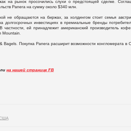
 как на рынок просочились слухи о предстоящей сделке. Согла
льств Panera на сумму около $340 млн.
орой не обращаются на биржах, за холдингом стоит семья австри
на долгосрочных инвестициях в премиальные бренды потребител
 В частности, ей принадлежит американский производитель кофе,
n Mountain.
 & Bagels. Покупка Panera расширит возможности конгломерата в 
вли
на нашей странице FB
США