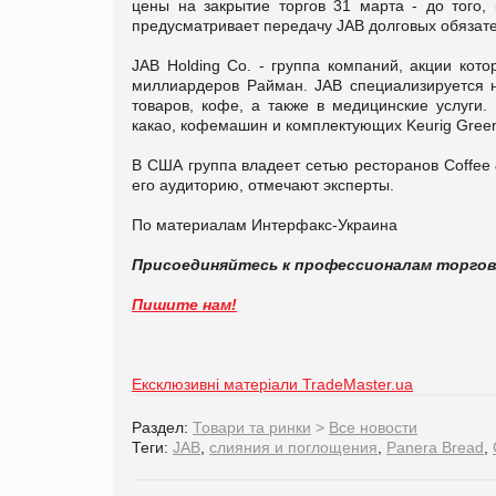
цены на закрытие торгов 31 марта - до того,
предусматривает передачу JAB долговых обязате
JAB Holding Co. - группа компаний, акции кот
миллиардеров Райман. JAB специализируется 
товаров, кофе, а также в медицинские услуги.
какао, кофемашин и комплектующих Keurig Gree
В США группа владеет сетью ресторанов Coffee
его аудиторию, отмечают эксперты.
По материалам Интерфакс-Украина
Присоединяйтесь к профессионалам торго
Пишите нам!
Ексклюзивні матеріали TradeMaster.ua
Раздел:
Товари та ринки
>
Все новости
Теги:
JAB
,
слияния и поглощения
,
Panera Bread
,