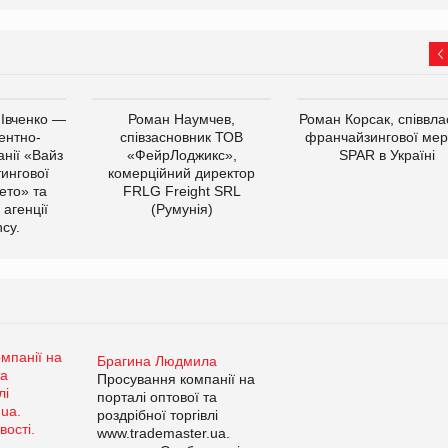
 Івченко —
Роман Наумчев,
Роман Корсак, співвла
ентно-
співзасновник ТОВ
франчайзингової мер
нії «Вайз
«ФейрЛоджикс»,
SPAR в Україні
тингової
комерційний директор
ето» та
FRLG Freight SRL
 агенції
(Румунія)
cy.
Брагина Людмила
Просування компанії на
порталі оптової та
роздрібної торгівлі
www.trademaster.ua.