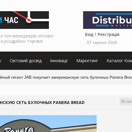
Вхід
Реєстрація
л топ-менеджерів оптової
та роздрібної торгівлі
07 серпня 2026
к
Світовий досвід
Інновації
Маркетинг
Каталог Ком
йный гигант JAB покупает американскую сеть булочных Panera Bre
05 кві
НСКУЮ СЕТЬ БУЛОЧНЫХ PANERA BREAD