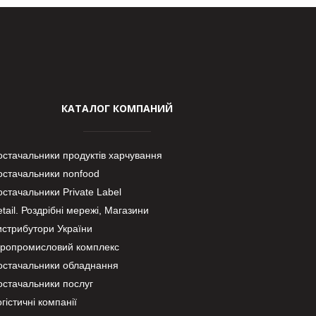
КАТАЛОГ КОМПАНИЙ
остачальники продуктів харчування
остачальники nonfood
стачальники Private Label
tail. Роздрібні мережі, Магазини
истрибутори України
гропромисловий комплекс
остачальники обладнання
остачальники послуг
гістичні компанії