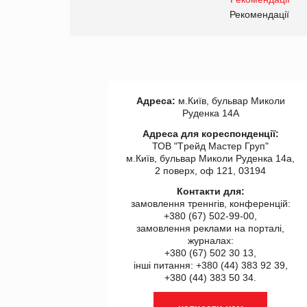
правила. Особливості.
ії
Рекомендації
Адреса:
м.Київ, бульвар Миколи
Руденка 14А
Адреса для кореспонденції:
ТОВ "Tрейд Мастер Груп"
м.Київ, бульвар Миколи Руденка 14а,
2 поверх, оф 121, 03194
Контакти для:
замовлення треннгів, конференцій:
+380 (67) 502-99-00,
замовлення реклами на порталі,
журналах:
+380 (67) 502 30 13,
інші питання: +380 (44) 383 92 39,
+380 (44) 383 50 34.