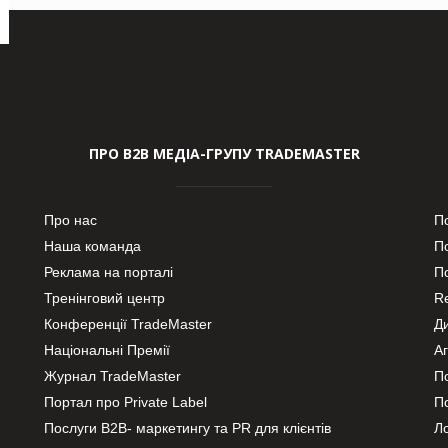
ПРО В2В МЕДІА-ГРУПУ TRADEMASTER
Про нас
П
Наша команда
П
Реклама на порталі
По
Тренінговий центр
Re
Конференції TradeMaster
Д
Національні Премії
А
Журнал TradeMaster
П
Портал про Private Label
П
Послуги В2В- маркетингу та PR для клієнтів
Ло