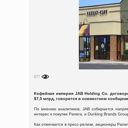
977
Кофейная империя JAB Holding Co. договори
$7,5 млрд, говорится в совместном сообщени
По мнению аналитиков, JAB собирается напрям
интерес к покупке Panera, и Dunking Brands Grou
Как отмечается в пресс-релизе, акционеры Pane