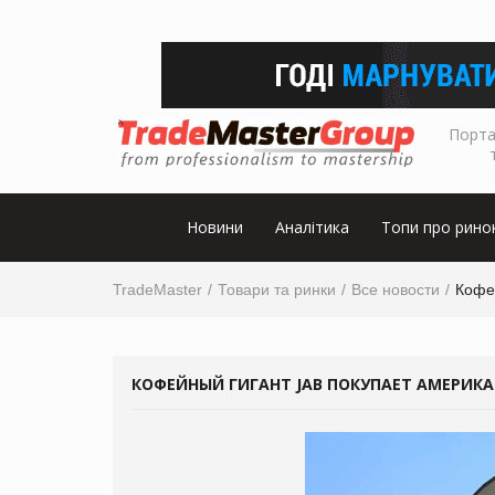
Порта
Новини
Аналітика
Топи про рино
TradeMaster
Товари та ринки
Все новости
Кофе
КОФЕЙНЫЙ ГИГАНТ JAB ПОКУПАЕТ АМЕРИКА