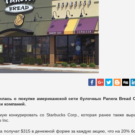
лась о покупке американской сети булочных Panera Bread C
и компаний.
ую конкурировать со Starbucks Corp., которая ранее также выр
p Inc.
ra получат $315 в денежной форме за каждую акцию, что на 20% 