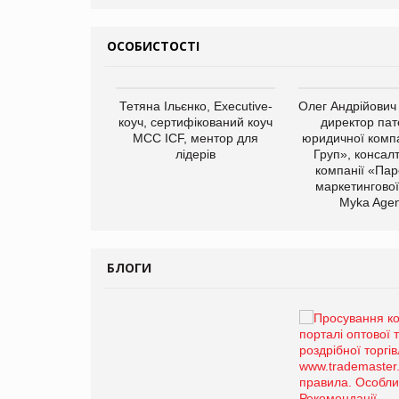
ОСОБИСТОСТІ
арас Ігорович,
Тетяна Ільєнко, Executive-
Олег Андрійович
иробництва ТОВ
коуч, сертифікований коуч
директор пат
Герчак"
МСС ICF, ментор для
юридичної компа
лідерів
Груп», консал
компанії «Пар
маркетингової
Myka Agen
БЛОГИ
Брагина Людмила
Просування компанії на
порталі оптової та
роздрібної торгівлі
www.trademaster.ua.