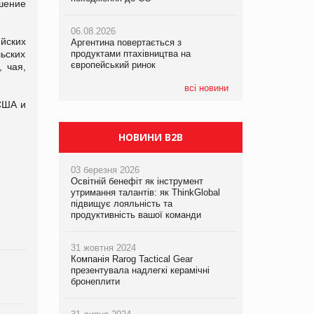
шение
06.08.2026
06.08.2026
06.08.2026
йских
Аргентина повертається з
Аргентина повертається з
Аргентина повертається з
ьских
продуктами птахівництва на
продуктами птахівництва на
продуктами птахівництва на
європейський ринок
європейський ринок
європейський ринок
 чая,
всі новини
США и
НОВИНИ B2B
03 березня 2026
Освітній бенефіт як інструмент
утримання талантів: як ThinkGlobal
підвищує лояльність та
продуктивність вашої команди
31 жовтня 2024
Компанія Rarog Tactical Gear
презентувала надлегкі керамічні
бронеплити