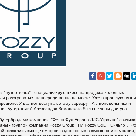
и "Бутер-точка", специализирующиеся на продаже холодных
гли разогреваться непосредственно на месте. Уже в прошлую пятн
ещено. У вас нет доступа к этому серверу". А с понедельника и
и "Бутер-точка" Александра Заманского был вне зоны доступа.
утербродами компанию "Фешн Фуд Европа ЛЛС-Украина" связыва
ны - группой компаний Fozzy Group (ТМ Fozzy C&C, "Сильпо", "Фо
тей оказались выше, чем производственные возможности компании,
прекратить", - объясняет закрытие уличного направления
вице-