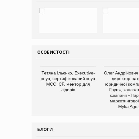
ОСОБИСТОСТІ
арас Ігорович,
Тетяна Ільєнко, Executive-
Олег Андрійович
иробництва ТОВ
коуч, сертифікований коуч
директор пат
Герчак"
МСС ICF, ментор для
юридичної компа
лідерів
Груп», консал
компанії «Пар
маркетингової
Myka Agen
БЛОГИ