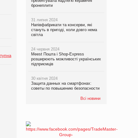
презентувала надлегкі керамічні
бронеплити
31 липня 2024
Напівфабрикати та консерви, які
стануть в пригоді, коли довго нема
світла
24 червня 2024
Meest Пошта і Shop-Express
тупна
розширюють можливості українських
підприємців
30 квітня 2024
Защита данных на смартфонах:
советы по повышению безопасности
Всі новини