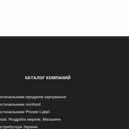
КАТАЛОГ КОМПАНИЙ
остачальники продуктів харчування
остачальники nonfood
стачальники Private Label
tail. Роздрібні мережі, Магазини
истрибутори України