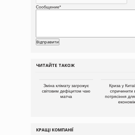
Сообщение
*
ЧИТАЙТЕ ТАКОЖ
ує виробника
Зміна клімату загрожує
Криза у Кита
добавок Thorne
світовим дефіцитом чаю
спричинити 
матча
потрясіння для 
економі
КРАЩІ КОМПАНІЇ