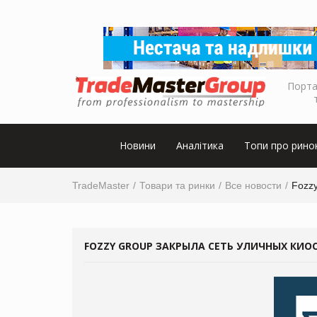
Порта
Новини
Аналітика
Топи про рино
TradeMaster
Товари та ринки
Все новости
Fozzy
FOZZY GROUP ЗАКРЫЛА СЕТЬ УЛИЧНЫХ КИОС