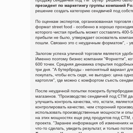
президент по маркетингу группы компаний Fo
решение создать категорию сендвичей под собст
По оценкам экспертов, организованная торговля 
формат street food - особенно в хорошо проходим
которого чистая прибыль может составлять 400-50
прибыли не было, утверждает основатель компан
пошли. Связано это с неудачным форматом", - у
Залогом успеха уличной торговли является удобн
Именно поэтому бизнес компании "Форнетти", ко
600 точек. Средняя динамика открытия подобных 
три дня. "А бутерброды - непонятный вариант дл
покупать, чтобы есть сидя, не выгодно: цена од
картопля", где можно с комфортом съесть сендвич
После неудачной попытки покорить бутербродам
магазинов. "Производство сендвичей под СТМ да
улучшить контроль качества, что, кстати, являе
контролировать качество, чем сторонний произво
использовать производственные мощности и опыт
на этих мощностях еще ряд продуктов под СТМ,
проекта. "Заранее информация об изменениях не
что-то сделать, увидеть результат, и только потом