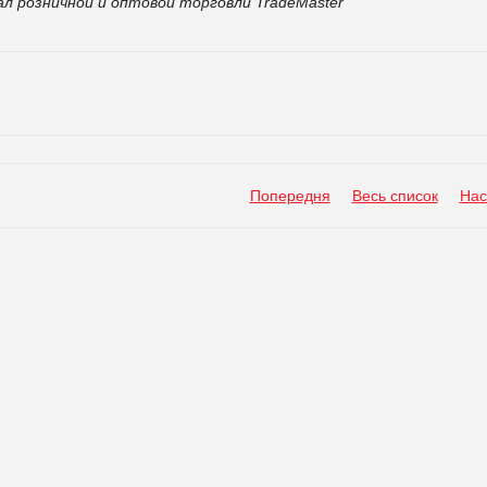
л розничной и оптовой торговли TradeMaster
Попередня
Весь список
Нас