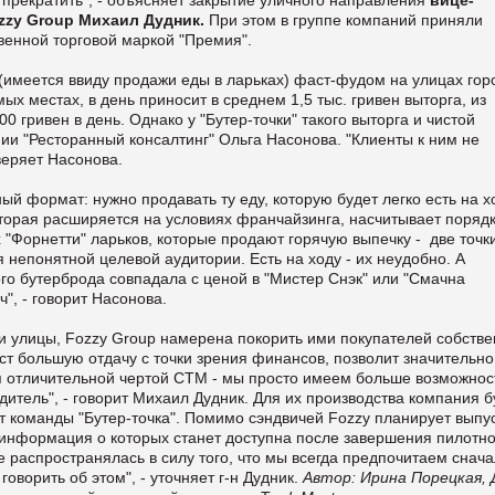
zzy Group Михаил Дудник.
При этом в группе компаний приняли
венной торговой маркой "Премия".
(имеется ввиду продажи еды в ларьках) фаст-фудом на улицах гор
ых местах, в день приносит в среднем 1,5 тыс. гривен выторга, из
0 гривен в день. Однако у "Бутер-точки" такого выторга и чистой
ии "Ресторанный консалтинг" Ольга Насонова. "Клиенты к ним не
веряет Насонова.
ый формат: нужно продавать ту еду, которую будет легко есть на х
торая расширяется на условиях франчайзинга, насчитывает поряд
"Форнетти" ларьков, которые продают горячую выпечку - две точки
я непонятной целевой аудитории. Есть на ходу - их неудобно. А
ного бутерброда совпадала с ценой в "Мистер Снэк" или "Смачна
", - говорит Насонова.
и улицы, Fozzy Group намерена покорить ими покупателей собств
ст большую отдачу с точки зрения финансов, позволит значительно
тся отличительной чертой СТМ - мы просто имеем больше возможнос
дитель", - говорит Михаил Дудник. Для их производства компания б
 команды "Бутер-точка". Помимо сэндвичей Fozzy планирует выпу
 информация о которых станет доступна после завершения пилотно
 распространялась в силу того, что мы всегда предпочитаем снач
 говорить об этом", - уточняет г-н Дудник.
Автор: Ирина Порецкая,