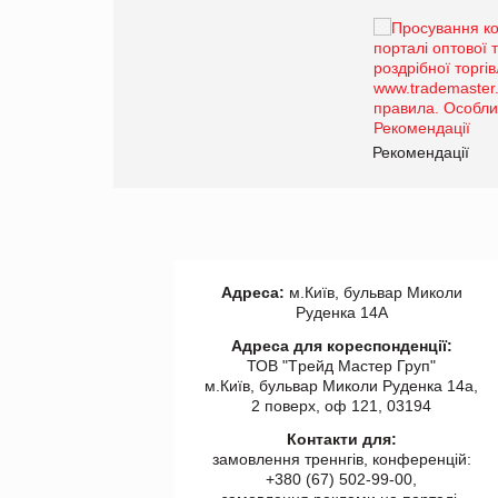
Брагина Людмила
Просування компанії на
порталі оптової та
роздрібної торгівлі
www.trademaster.ua.
правила. Особливості.
ії
Рекомендації
Адреса:
м.Київ, бульвар Миколи
Руденка 14А
Адреса для кореспонденції:
ТОВ "Tрейд Мастер Груп"
м.Київ, бульвар Миколи Руденка 14а,
2 поверх, оф 121, 03194
Контакти для:
замовлення треннгів, конференцій:
+380 (67) 502-99-00,