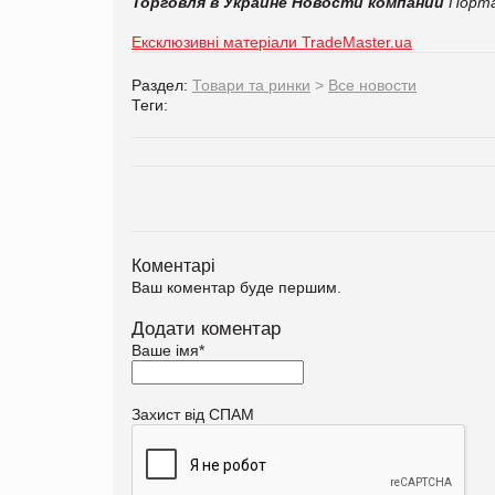
Торговля в Украине
Новости компаний
Порта
Ексклюзивні матеріали TradeMaster.ua
Раздел:
Товари та ринки
>
Все новости
Теги:
Коментарі
Ваш коментар буде першим.
Додати коментар
Ваше імя
*
Захист від СПАМ