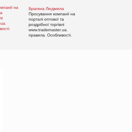
Брагина Людмила
Просування компанії на
порталі оптової та
роздрібної торгівлі
www.trademaster.ua.
правила. Особливості.
Рекомендації