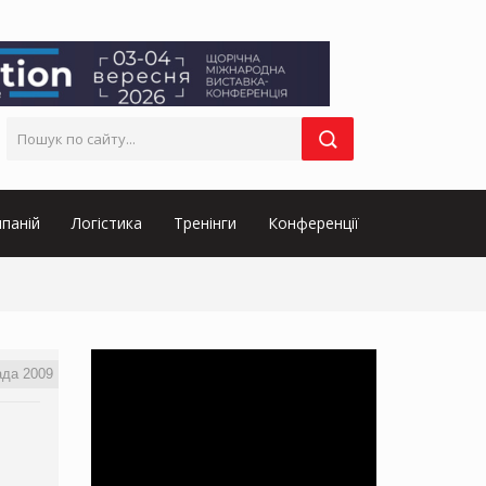
паній
Логістика
Тренінги
Конференції
ада 2009