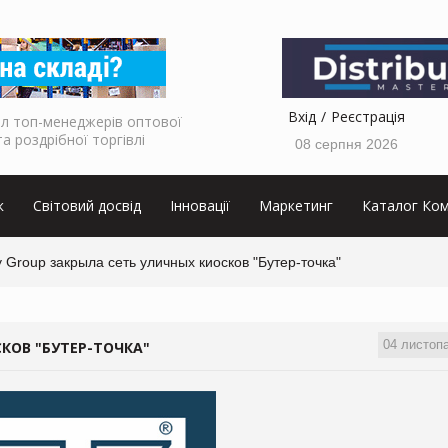
Вхід
Реєстрація
л топ-менеджерів оптової
та роздрібної торгівлі
08 серпня 2026
к
Світовий досвід
Інновації
Маркетинг
Каталог Ком
 Group закрыла сеть уличных киосков "Бутер-точка"
04 листоп
КОВ "БУТЕР-ТОЧКА"