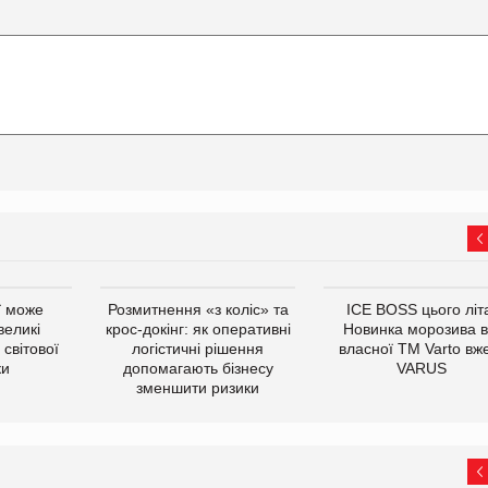
ї може
Розмитнення «з коліс» та
ICE BOSS цього літ
великі
крос-докінг: як оперативні
Новинка морозива в
світової
логістичні рішення
власної ТМ Varto вж
ки
допомагають бізнесу
VARUS
зменшити ризики