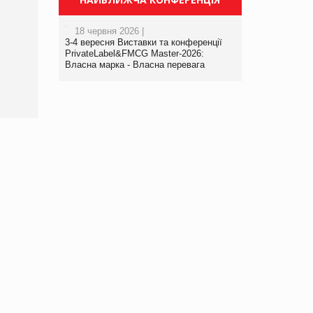
Брагина Людмила
18 червня 2026 |
Просування компанії на
3-4 вересня Виставки та конференції
порталі оптової та
PrivateLabel&FMCG Master-2026:
роздрібної торгівлі
Власна марка - Власна перевага
www.trademaster.ua.
правила. Особливості.