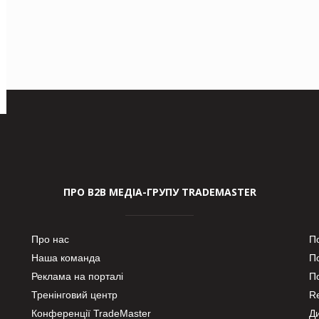
ПРО В2В МЕДІА-ГРУПУ TRADEMASTER
Про нас
П
Наша команда
П
Реклама на порталі
По
Тренінговий центр
Re
Конференції TradeMaster
Д