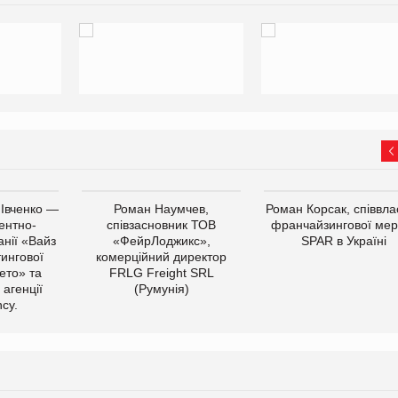
 Івченко —
Роман Наумчев,
Роман Корсак, співвла
ентно-
співзасновник ТОВ
франчайзингової мер
нії «Вайз
«ФейрЛоджикс»,
SPAR в Україні
тингової
комерційний директор
ето» та
FRLG Freight SRL
 агенції
(Румунія)
cy.