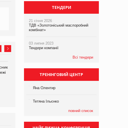
ТЕНДЕРИ
21 січня 2026
ТДВ «Золотоніський маслоробний
комбінат»
03 липня 2023
Тендери компанії
Всі тендери
сник
Олексій Логачов-Михайлов
Яна Сараніна, директор
ежі
Файно маркет Директор
компанії «УкраМарин»
ТРЕНІНГОВИЙ ЦЕНТР
департаменту з
виробництва
Яна Олентир
Тетяна Ільєнко
повний список
НАЙБЛИЖЧА КОНФЕРЕНЦІЯ