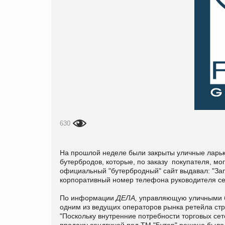
630
На прошлой неделе были закрыты уличные ларьк
бутербродов, которые, по заказу покупателя, мо
официальный "бутербродный" сайт выдавал: "Запр
корпоративный номер телефона руководителя сет
По информации
ДЕЛА,
управляющую уличными б
одним из ведущих операторов рынка ретейла стра
"Поскольку внутренние потребности торговых се
продажу сендвичей под ТМ "Бутер" решено было 