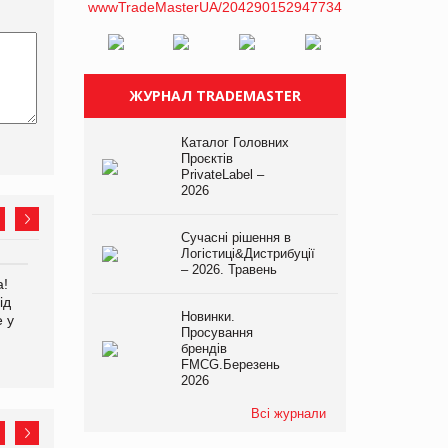
ЖУРНАЛ TRADEMASTER
Каталог Головних
Проєктів
PrivateLabel –
2026
Сучасні рішення в
Логістиці&Дистрибуції
– 2026. Травень
а!
EVA.UA запустила
Kraft Heinz скоротила
ід
кампанію «Хто б знав» про
збиток у першому півріччі
Новинки.
е у
асортимент, якого покупці
Просування
не очікують побачити на
брендів
платформі
FMCG.Березень
2026
Всі журнали