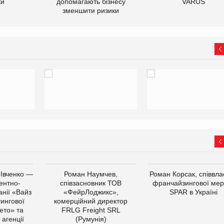
ки
допомагають бізнесу
VARUS
зменшити ризики
 Івченко —
Роман Наумчев,
Роман Корсак, співвла
ентно-
співзасновник ТОВ
франчайзингової мер
нії «Вайз
«ФейрЛоджикс»,
SPAR в Україні
тингової
комерційний директор
ето» та
FRLG Freight SRL
 агенції
(Румунія)