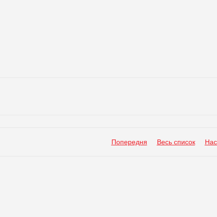
Попередня
Весь список
Нас