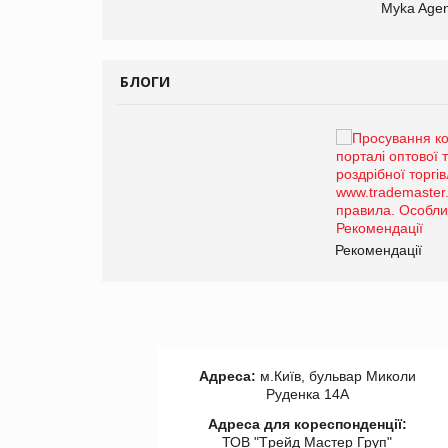
Myka Agen
БЛОГИ
Брагина Людмила
Просування компанії на
порталі оптової та
роздрібної торгівлі
www.trademaster.ua.
правила. Особливості.
ії
Рекомендації
Адреса:
м.Київ, бульвар Миколи
Руденка 14А
Адреса для кореспонденції:
ТОВ "Tрейд Мастер Груп"