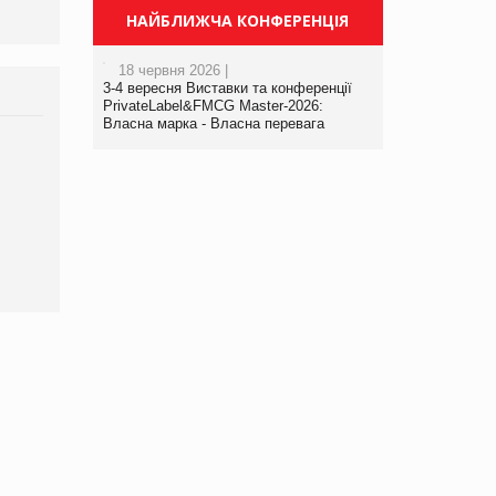
НАЙБЛИЖЧА КОНФЕРЕНЦІЯ
18 червня 2026 |
3-4 вересня Виставки та конференції
PrivateLabel&FMCG Master-2026:
Власна марка - Власна перевага
Брагина Людмила
Просування компанії на
порталі оптової та
роздрібної торгівлі
www.trademaster.ua.
правила. Особливості.