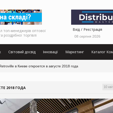
Вхід
Реєстрація
л топ-менеджерів оптової
та роздрібної торгівлі
08 серпня 2026
к
Світовий досвід
Інновації
Маркетинг
Каталог Ком
etroville в Киеве откроется в августе 2018 года
10 кві
СТЕ 2018 ГОДА