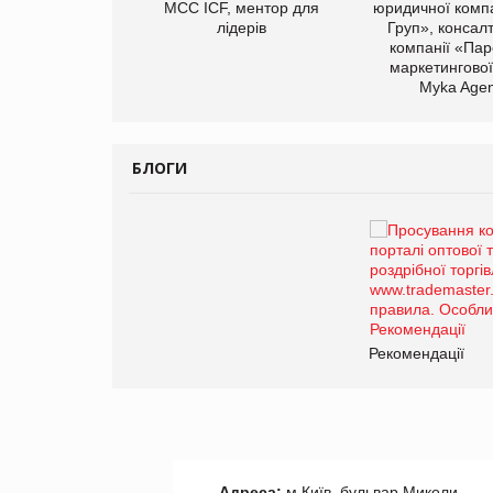
Герчак"
МСС ICF, ментор для
юридичної компа
лідерів
Груп», консал
компанії «Пар
маркетингової
Myka Agen
БЛОГИ
Брагина Людмила
Просування компанії на
порталі оптової та
роздрібної торгівлі
www.trademaster.ua.
правила. Особливості.
ії
Рекомендації
Адреса:
м.Київ, бульвар Миколи