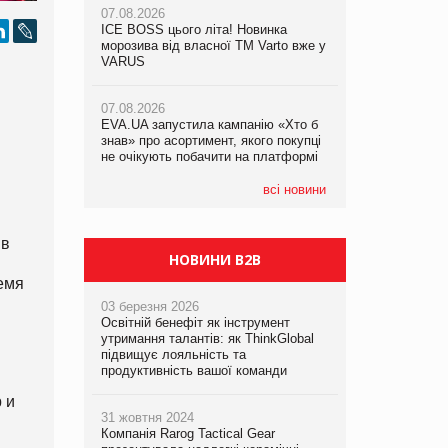
07.08.2026
07.08.2026
ICE BOSS цього літа! Новинка
ICE BOSS цього літа! Новинка
07.08.2026
морозива від власної ТМ Varto вже у
морозива від власної ТМ Varto вже у
Франція заборонила рекламні дзвінки
VARUS
VARUS
без згоди клієнтів
07.08.2026
07.08.2026
EVA.UA запустила кампанію «Хто б
EVA.UA запустила кампанію «Хто б
знав» про асортимент, якого покупці
знав» про асортимент, якого покупці
не очікують побачити на платформі
не очікують побачити на платформі
всі новини
 в
НОВИНИ B2B
емя
03 березня 2026
Освітній бенефіт як інструмент
утримання талантів: як ThinkGlobal
підвищує лояльність та
продуктивність вашої команди
 и
31 жовтня 2024
Компанія Rarog Tactical Gear