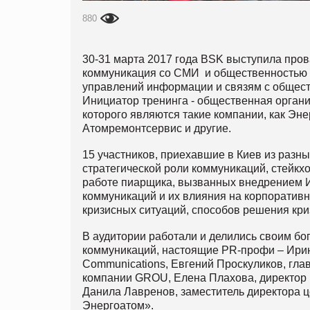
880
30-31 марта 2017 года BSK выступила про
коммуникация со СМИ и общественностью в
управлений информации и связям с общес
Инициатор тренинга - общественная органи
которого являются такие компании, как Эн
Атомремонтсервис и другие.
15 участников, приехавшие в Киев из разн
стратегической роли коммуникаций, стейкх
работе пиарщика, вызванных внедрением И
коммуникаций и их влияния на корпоративн
кризисных ситуаций, способов решения кри
В аудитории работали и делились своим б
коммуникаций, настоящие PR-профи – Ири
Communications, Евгений Проскуликов, гла
компании GROU, Елена Плахова, директор
Данила Лавренов, заместитель директора
Энергоатом».