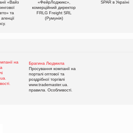
нії «Вайз
«ФейрЛоджикс»,
SPAR в Україні
тингової
комерційний директор
ето» та
FRLG Freight SRL
 агенції
(Румунія)
cy.
Брагина Людмила
Просування компанії на
порталі оптової та
роздрібної торгівлі
www.trademaster.ua.
правила. Особливості.
Рекомендації