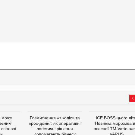
ї може
Розмитнення «з коліс» та
ICE BOSS цього літ
великі
крос-докінг: як оперативні
Новинка морозива в
світової
логістичні рішення
власної ТМ Varto вж
ки
допомагають бізнесу
VARUS