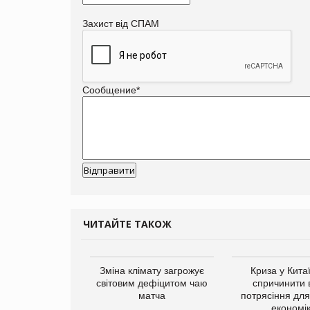
Захист від СПАМ
Сообщение
*
ЧИТАЙТЕ ТАКОЖ
ує виробника
Зміна клімату загрожує
Криза у Кита
добавок Thorne
світовим дефіцитом чаю
спричинити 
матча
потрясіння для 
економі