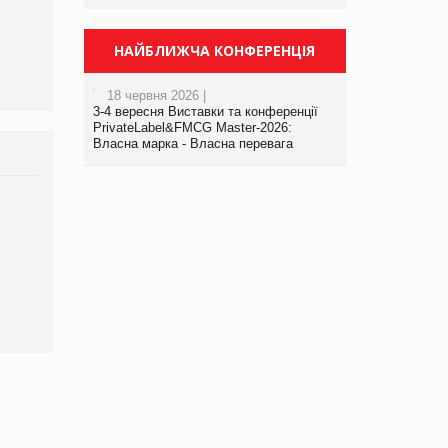
департаменту з
виробництва
НАЙБЛИЖЧА КОНФЕРЕНЦІЯ
18 червня 2026 |
3-4 вересня Виставки та конференції
PrivateLabel&FMCG Master-2026:
Власна марка - Власна перевага
Брагина Людмила
Просування компанії на
порталі оптової та
роздрібної торгівлі
www.trademaster.ua.
правила. Особливості.