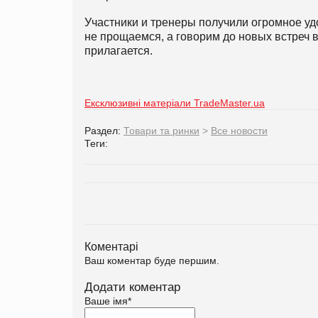
Участники и тренеры получили огромное у
не прощаемся, а говорим до новых встреч 
прилагается.
Ексклюзивні матеріали TradeMaster.ua
Раздел:
Товари та ринки
>
Все новости
Теги:
Коментарі
Ваш коментар буде першим.
Додати коментар
Ваше імя
*