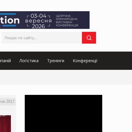
паній
Логістика
Тренінги
Конференції
тня 2017