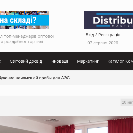
Вхід
Реєстрація
л топ-менеджерів оптової
та роздрібної торгівлі
07 серпня 2026
к
Світовий досвід
Інновації
Маркетинг
Каталог Ком
бучение наивысшей пробы для АЭС
10 кві