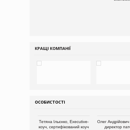
КРАЩІ КОМПАНІЇ
ОСОБИСТОСТІ
арас Ігорович,
Тетяна Ільєнко, Executive-
Олег Андрійович
иробництва ТОВ
коуч, сертифікований коуч
директор пат