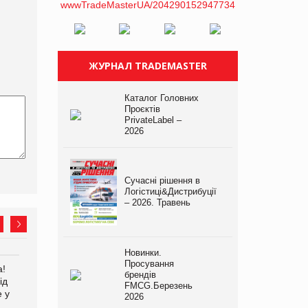
ЖУРНАЛ TRADEMASTER
Каталог Головних
Проєктів
PrivateLabel –
2026
Сучасні рішення в
Логістиці&Дистрибуції
– 2026. Травень
Новинки.
Просування
а!
EVA.UA запустила
Kraft Heinz скоротила
брендів
ід
кампанію «Хто б знав» про
збиток у першому півріччі
FMCG.Березень
е у
асортимент, якого покупці
2026
не очікують побачити на