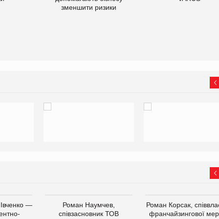
зменшити ризики
 Івченко —
Роман Наумчев,
Роман Корсак, співвла
ентно-
співзасновник ТОВ
франчайзингової мер