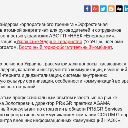
вайдером корпоративного тренинга «Эффективная
 атомной энергетике» для руководителей и сотрудников
твенностью украинских АЭС ГП «НАЕК «Енергоатом».
зация «
Українське Ядерне Товариство
(УкрЯТ)», членами
ергоатом,
Восточный горно-обогатительный комбинат
,
ых регионов Украины, рассматривали вопросы, касающиеся
олдеров, каналов и инструментов коммуникации, изменений
нтернета и диджитализации, системы внутренних
ую культуру организации, особенности коммуникаций во вр
зисных ситуаций.
огатым профессиональным опытом известные на рынке
на Золотаревич, директор PR&GR практики AGAMA
вный консультант по стратегии в области PR&GR Services
 по корпоративным коммуникациям компании CORUM Group
 центра внешних информационных коммуникаций НАЭК «