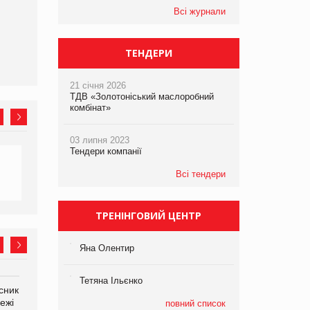
платформі
Всі журнали
ТЕНДЕРИ
21 січня 2026
ТДВ «Золотоніський маслоробний
комбінат»
03 липня 2023
Тендери компанії
Всі тендери
ТРЕНІНГОВИЙ ЦЕНТР
Яна Олентир
Тетяна Ільєнко
сник
Олексій Логачов-Михайлов
Яна Сараніна, директор
ежі
Файно маркет Директор
компанії «УкраМарин»
повний список