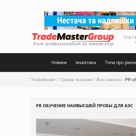
Порта
Новини
Аналітика
Топи про рино
TradeMaster
Товари та ринки
Все новости
PR о
PR ОБУЧЕНИЕ НАИВЫСШЕЙ ПРОБЫ ДЛЯ АЭС