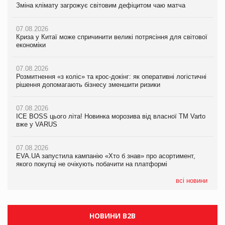
Зміна клімату загрожує світовим дефіцитом чаю матча
Зміна клімату загрожує світовим дефіцитом чаю матча
Зміна клімату загрожує світовим дефіцитом чаю матча
07.08.2026
07.08.2026
07.08.2026
Криза у Китаї може спричинити великі потрясіння для світової
Криза у Китаї може спричинити великі потрясіння для світової
Криза у Китаї може спричинити великі потрясіння для світової
економіки
економіки
економіки
07.08.2026
07.08.2026
07.08.2026
Розмитнення «з коліс» та крос-докінг: як оперативні логістичні
Розмитнення «з коліс» та крос-докінг: як оперативні логістичні
Kraft Heinz скоротила збиток у першому півріччі
рішення допомагають бізнесу зменшити ризики
рішення допомагають бізнесу зменшити ризики
07.08.2026
07.08.2026
07.08.2026
Продажі Hugo Boss впали на 9%
ICE BOSS цього літа! Новинка морозива від власної ТМ Varto
ICE BOSS цього літа! Новинка морозива від власної ТМ Varto
вже у VARUS
вже у VARUS
07.08.2026
Франція заборонила рекламні дзвінки без згоди клієнтів
07.08.2026
07.08.2026
EVA.UA запустила кампанію «Хто б знав» про асортимент,
EVA.UA запустила кампанію «Хто б знав» про асортимент,
якого покупці не очікують побачити на платформі
якого покупці не очікують побачити на платформі
всі новини
НОВИНИ B2B