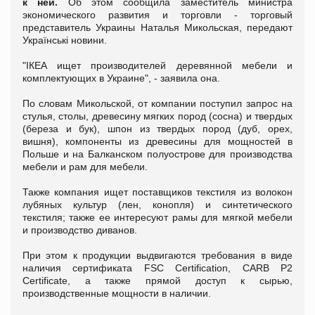
к ней.
Об этом сообщила заместитель министра
экономического развития и торговли - торговый
представитель Украины Наталья Микольская, передают
Українські новини.
"ІКЕА ищет производителей деревянной мебели и
комплектующих в Украине", - заявила она.
По словам Микольской, от компании поступил запрос на
стулья, столы, древесину мягких пород (сосна) и твердых
(береза и бук), шпон из твердых пород (дуб, орех,
вишня), компоненты из древесины для мощностей в
Польше и на Балканском полуострове для производства
мебели и рам для мебели.
Также компания ищет поставщиков текстиля из волокон
лубяных культур (лен, конопля) и синтетического
текстиля; также ее интересуют рамы для мягкой мебели
и производство диванов.
При этом к продукции выдвигаются требования в виде
наличия сертификата FSC Certification, CARB P2
Certificate, а также прямой доступ к сырью,
производственные мощности в наличии.