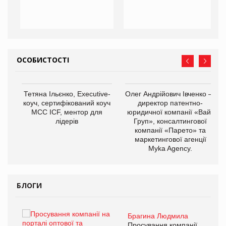
ОСОБИСТОСТІ
,
Тетяна Ільєнко, Executive-
Олег Андрійович Івченко —
ОВ
коуч, сертифікований коуч
директор патентно-
МСС ICF, ментор для
юридичної компанії «Вайз
лідерів
Груп», консалтингової
компанії «Парето» та
маркетингової агенції
Myka Agency.
БЛОГИ
Брагина Людмила
ї
Просування компанії