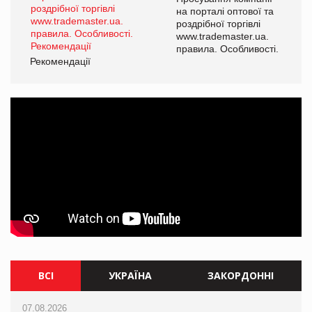
а
на порталі оптової та
роздрібної торгівлі
www.trademaster.ua.
і.
правила. Особливості.
Рекомендації
Ре
ВСІ
УКРАЇНА
ЗАКОРДОННІ
07.08.2026
07.08.2026
07.08.2026