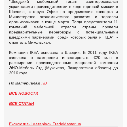
"Шведский мебельный гигант заинтересовался
украинскими производителями в ходе торговой миссии в
Швецию, которую Офис по продвижению экспорта и
Министерство экономического развития и торговли
организовывали в конце марта. Тогда представители 11
компаний мебельной отрасли страны провели
предварительные переговоры с потенциальными
шведскими партнерами, среди которых была и ІКЕА", -
отметила Микольская.
Компания ІКЕА основана в Швеции. В 2011 году IKEA
заявляла о намерении инвестировать €20 млн в
расширение производственных мощностей компании
ЭНО-Мебель Лтд (Мукачево, Закарпатская область) до
2016 года.
По материалам
НВ
ВСЕ НОВОСТИ
ВСЕ СТАТЬИ
Ексклюзивні матеріали TradeMaster.ua