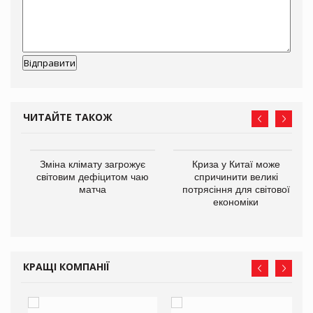
ЧИТАЙТЕ ТАКОЖ
Зміна клімату загрожує
Криза у Китаї може
ne
світовим дефіцитом чаю
спричинити великі
матча
потрясіння для світової
економіки
КРАЩІ КОМПАНІЇ