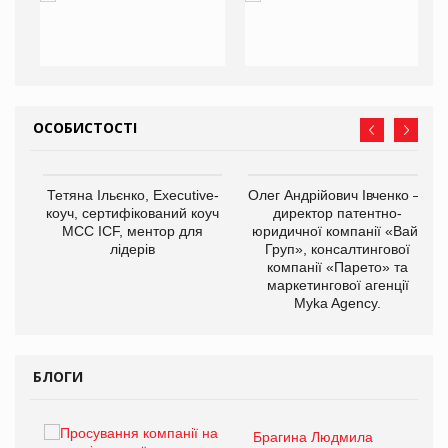
ОСОБИСТОСТІ
,
Тетяна Ільєнко, Executive-
Олег Андрійович Івченко —
ОВ
коуч, сертифікований коуч
директор патентно-
МСС ICF, ментор для
юридичної компанії «Вайз
лідерів
Груп», консалтингової
компанії «Парето» та
маркетингової агенції
Myka Agency.
БЛОГИ
Брагина Людмила