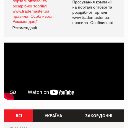
ї
Просування компанії
а
на порталі оптової та
роздрібної торгівлі
www.trademaster.ua.
і.
правила. Особливості.
Рекомендації
Ре
ВСІ
УКРАЇНА
ЗАКОРДОННІ