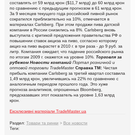
составлять от 59 млрд крон ($11,7 млрд) до 60 млрд крон
по сравнению с предыдущим прогнозом в 61 млрд крон.
За 9 месяцев текущего года российский пивной рынок
сократился приблизительно на 10%, отмечается в
материалах Carlsberg. При этом продажи пива датской
компании в России снизились на 8%. Carlsberg вновь
выступила с критикой предложения правительства РФ о
повышении ставок акциза на пиво, согласно которому
акциз на пиво вырастет в 2010 г. в три раза - до 9 руб. за
литр. Компания ожидает, что падение российского рынка
по итогам 2009 г. окажется на уровне 10%.
Торговля за
рубежом
Новости компаний
Портал розничной и
оптовой торговли TradeMaster
Справка ТМ:
Чистая
прибыль компании Carlsberg за третий квартал составила
1,49 млрд крон, увеличившись на 22% по сравнению с
аналогичным периодом прошлого года. Это хуже
прогноза аналитиков, опрошенных Bloomberg,
предсказавших этот показатель на уровне 1,63 млрд
крон.
Ексклюзивні матеріали TradeMaster.ua
Раздел:
Товари та ринки
>
Все новости
Теги: