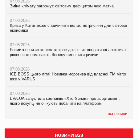
07.08.2026
07.08.2026
07.08.2026
Зміна клімату загрожує світовим дефіцитом чаю матча
Зміна клімату загрожує світовим дефіцитом чаю матча
Зміна клімату загрожує світовим дефіцитом чаю матча
07.08.2026
07.08.2026
07.08.2026
Криза у Китаї може спричинити великі потрясіння для світової
Криза у Китаї може спричинити великі потрясіння для світової
Криза у Китаї може спричинити великі потрясіння для світової
економіки
економіки
економіки
07.08.2026
07.08.2026
07.08.2026
Розмитнення «з коліс» та крос-докінг: як оперативні логістичні
Розмитнення «з коліс» та крос-докінг: як оперативні логістичні
Kraft Heinz скоротила збиток у першому півріччі
рішення допомагають бізнесу зменшити ризики
рішення допомагають бізнесу зменшити ризики
07.08.2026
07.08.2026
07.08.2026
Продажі Hugo Boss впали на 9%
ICE BOSS цього літа! Новинка морозива від власної ТМ Varto
ICE BOSS цього літа! Новинка морозива від власної ТМ Varto
вже у VARUS
вже у VARUS
07.08.2026
Франція заборонила рекламні дзвінки без згоди клієнтів
07.08.2026
07.08.2026
EVA.UA запустила кампанію «Хто б знав» про асортимент,
EVA.UA запустила кампанію «Хто б знав» про асортимент,
якого покупці не очікують побачити на платформі
якого покупці не очікують побачити на платформі
всі новини
НОВИНИ B2B