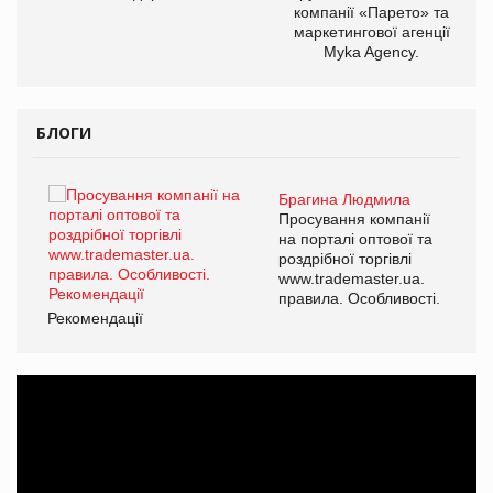
компанії «Парето» та
маркетингової агенції
Myka Agency.
БЛОГИ
Брагина Людмила
ї
Просування компанії
а
на порталі оптової та
роздрібної торгівлі
www.trademaster.ua.
і.
правила. Особливості.
Рекомендації
Ре