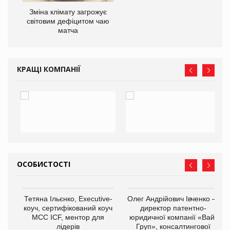
Зміна клімату загрожує
світовим дефіцитом чаю
матча
КРАЩІ КОМПАНІЇ
ОСОБИСТОСТІ
,
Тетяна Ільєнко, Executive-
Олег Андрійович Івченко —
ОВ
коуч, сертифікований коуч
директор патентно-
МСС ICF, ментор для
юридичної компанії «Вайз
лідерів
Груп», консалтингової