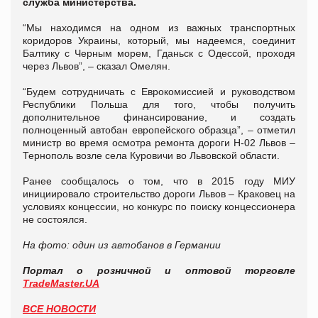
служба министерства.
“Мы находимся на одном из важных транспортных
коридоров Украины, который, мы надеемся, соединит
Балтику с Черным морем, Гданьск с Одессой, проходя
через Львов”, – сказал Омелян.
“Будем сотрудничать с Еврокомиссией и руководством
Республики Польша для того, чтобы получить
дополнительное финансирование, и создать
полноценный автобан европейского образца”, – отметил
министр во время осмотра ремонта дороги Н-02 Львов –
Тернополь возле села Куровичи во Львовской области.
Ранее сообщалось о том, что в 2015 году МИУ
инициировало строительство дороги Львов – Краковец на
условиях концессии, но конкурс по поиску концессионера
не состоялся.
На фото: один из автобанов в Германии
Портал о розничной и оптовой торговле
TradeMaster.UA
ВСЕ НОВОСТИ