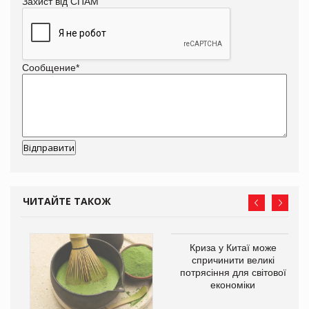
Захист від СПАМ
Сообщение
*
ЧИТАЙТЕ ТАКОЖ
Криза у Китаї може
ne
спричинити великі
потрясіння для світової
економіки