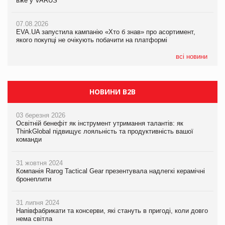
вже у VARUS
вже у VARUS
07.08.2026
Франція заборонила рекламні дзвінки без згоди клієнтів
07.08.2026
07.08.2026
EVA.UA запустила кампанію «Хто б знав» про асортимент,
EVA.UA запустила кампанію «Хто б знав» про асортимент,
якого покупці не очікують побачити на платформі
якого покупці не очікують побачити на платформі
всі новини
НОВИНИ B2B
03 березня 2026
Освітній бенефіт як інструмент утримання талантів: як
ThinkGlobal підвищує лояльність та продуктивність вашої
команди
31 жовтня 2024
Компанія Rarog Tactical Gear презентувала надлегкі керамічні
бронеплити
31 липня 2024
Напівфабрикати та консерви, які стануть в пригоді, коли довго
нема світла