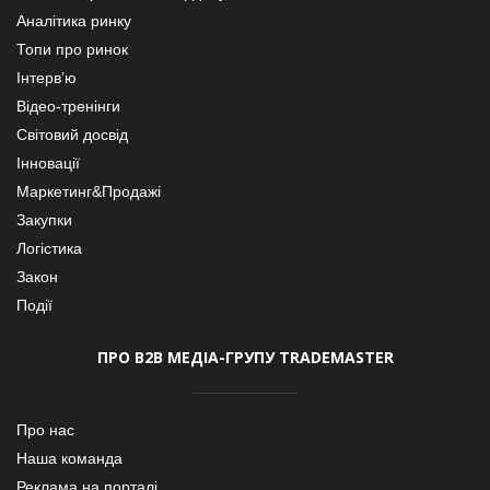
Аналітика ринку
Топи про ринок
Інтерв’ю
Відео-тренінги
Світовий досвід
Інновації
Маркетинг&Продажі
Закупки
Логістика
Закон
Події
ПРО В2В МЕДІА-ГРУПУ TRADEMASTER
Про нас
Наша команда
Реклама на порталі