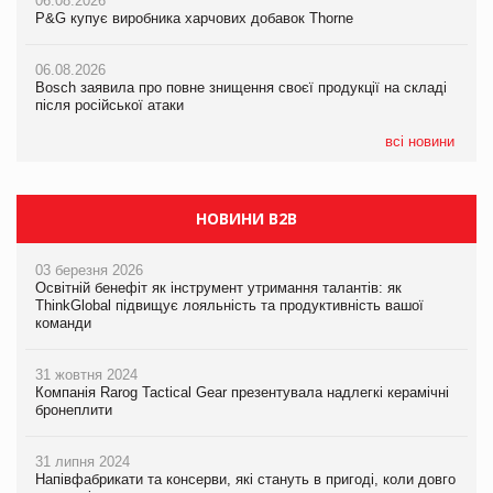
06.08.2026
06.08.2026
06.08.2026
P&G купує виробника харчових добавок Thorne
P&G купує виробника харчових добавок Thorne
P&G купує виробника харчових добавок Thorne
06.08.2026
06.08.2026
06.08.2026
Bosch заявила про повне знищення своєї продукції на складі
Bosch заявила про повне знищення своєї продукції на складі
Bosch заявила про повне знищення своєї продукції на складі
після російської атаки
після російської атаки
після російської атаки
всі новини
НОВИНИ B2B
03 березня 2026
Освітній бенефіт як інструмент утримання талантів: як
ThinkGlobal підвищує лояльність та продуктивність вашої
команди
31 жовтня 2024
Компанія Rarog Tactical Gear презентувала надлегкі керамічні
бронеплити
31 липня 2024
Напівфабрикати та консерви, які стануть в пригоді, коли довго