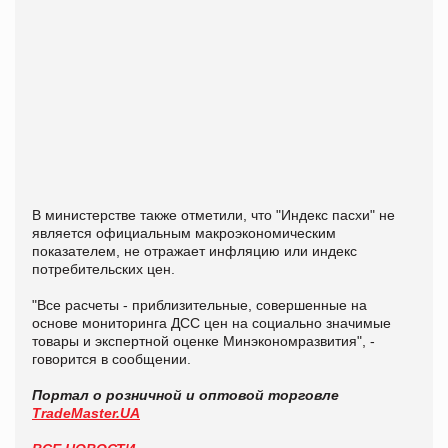
В министерстве также отметили, что "Индекс пасхи" не
является официальным макроэкономическим
показателем, не отражает инфляцию или индекс
потребительских цен.
"Все расчеты - приблизительные, совершенные на
основе мониторинга ДСС цен на социально значимые
товары и экспертной оценке Минэкономразвития", -
говорится в сообщении.
Портал о розничной и оптовой торговле
TradeMaster.UA