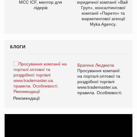
МСС ICF, ментор для
юридичної компанії «Вайз
лідерів
Груп», консалтингової
компанії «Парето» та
маркетингової агенції
Myka Agency.
БЛОГИ
Брагина Людмила
ї
Просування компанії
а
на порталі оптової та
роздрібної торгівлі
www.trademaster.ua.
і.
правила. Особливості.
Рекомендації
Ре