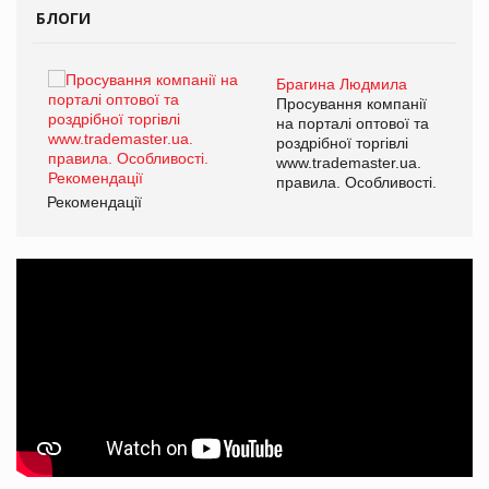
БЛОГИ
Брагина Людмила
ї
Просування компанії
а
на порталі оптової та
роздрібної торгівлі
www.trademaster.ua.
і.
правила. Особливості.
Рекомендації
Ре