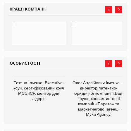
КРАЩІ КОМПАНІЇ
ОСОБИСТОСТІ
,
Тетяна Ільєнко, Executive-
Олег Андрійович Івченко —
ОВ
коуч, сертифікований коуч
директор патентно-
МСС ICF, ментор для
юридичної компанії «Вайз
лідерів
Груп», консалтингової
компанії «Парето» та
маркетингової агенції
Myka Agency.