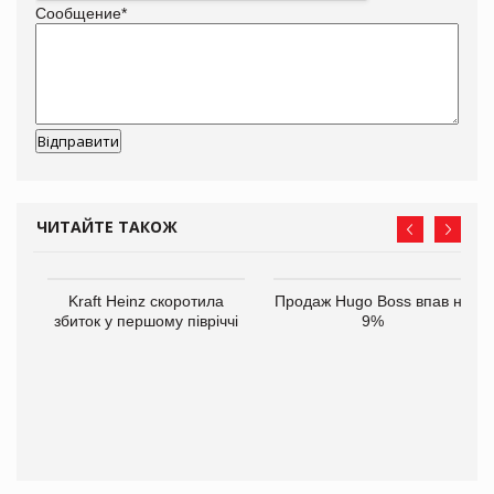
Сообщение
*
ЧИТАЙТЕ ТАКОЖ
ам
Kraft Heinz скоротила
Продаж Hugo Boss впав на
іше
збиток у першому півріччі
9%