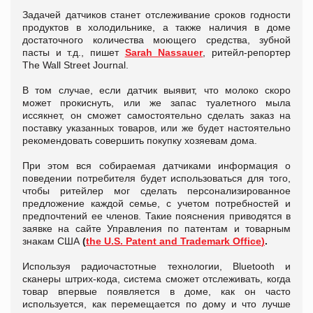
Задачей датчиков станет отслеживание сроков годности
продуктов в холодильнике, а также наличия в доме
достаточного количества моющего средства, зубной
пасты и т.д., пишет
Sarah Nassauer
, ритейл-репортер
The Wall Street Journal.
В том случае, если датчик выявит, что молоко скоро
может прокиснуть, или же запас туалетного мыла
иссякнет, он сможет самостоятельно сделать заказ на
поставку указанных товаров, или же будет настоятельно
рекомендовать совершить покупку хозяевам дома.
При этом вся собираемая датчиками информация о
поведении потребителя будет использоваться для того,
чтобы ритейлер мог сделать персонализированное
предложение каждой семье, с учетом потребностей и
предпочтений ее членов. Такие пояснения приводятся в
заявке на сайте Управления по патентам и товарным
знакам США
(
the U.S. Patent and Trademark Office
)
.
Используя радиочастотные технологии, Bluetooth и
сканеры штрих-кода, система сможет отслеживать, когда
товар впервые появляется в доме, как он часто
используется, как перемещается по дому и что лучше