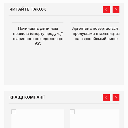
ЧИТАЙТЕ ТАКОЖ
в
Починають діяти нові
Аргентина повертається з
правила імпорту продукції
продуктами птахівництва
тваринного походження до
на європейський ринок
О:
ЄС
КРАЩІ КОМПАНІЇ