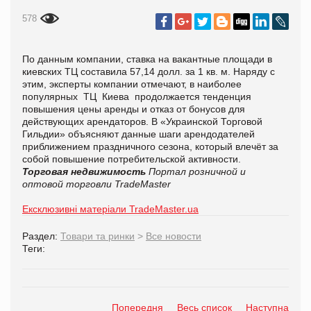
578
По данным компании, ставка на вакантные площади в
киевских ТЦ составила 57,14 долл. за 1 кв. м. Наряду с
этим, эксперты компании отмечают, в наиболее
популярных ТЦ Киева продолжается тенденция
повышения цены аренды и отказ от бонусов для
действующих арендаторов. В «Украинской Торговой
Гильдии» объясняют данные шаги арендодателей
приближением праздничного сезона, который влечёт за
собой повышение потребительской активности.
Торговая недвижимость
Портал розничной и
оптовой торговли TradeMaster
Ексклюзивні матеріали TradeMaster.ua
Раздел:
Товари та ринки
>
Все новости
Теги:
Попередня
Весь список
Наступна