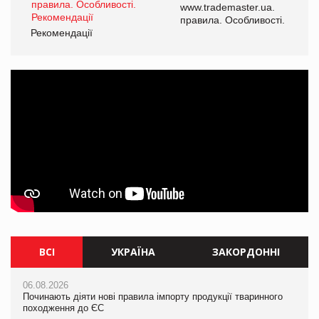
www.trademaster.ua.
і.
правила. Особливості.
Рекомендації
Ре
ВСІ
УКРАЇНА
ЗАКОРДОННІ
06.08.2026
06.08.2026
06.08.2026
Починають діяти нові правила імпорту продукції тваринного
Починають діяти нові правила імпорту продукції тваринного
Починають діяти нові правила імпорту продукції тваринного
походження до ЄС
походження до ЄС
походження до ЄС