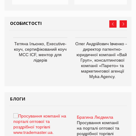
ОСОБИСТОСТІ
,
Тетяна Ільєнко, Executive-
Олег Андрійович Івченко —
ОВ
коуч, сертифікований коуч
директор патентно-
МСС ICF, ментор для
юридичної компанії «Вайз
лідерів
Груп», консалтингової
компанії «Парето» та
маркетингової агенції
Myka Agency.
БЛОГИ
Брагина Людмила
ї
Просування компанії
а
на порталі оптової та
роздрібної торгівлі