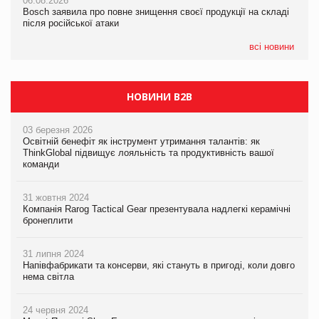
06.08.2026
06.08.2026
06.08.2026
Bosch заявила про повне знищення своєї продукції на складі
Bosch заявила про повне знищення своєї продукції на складі
Bosch заявила про повне знищення своєї продукції на складі
після російської атаки
після російської атаки
після російської атаки
всі новини
НОВИНИ B2B
03 березня 2026
Освітній бенефіт як інструмент утримання талантів: як
ThinkGlobal підвищує лояльність та продуктивність вашої
команди
31 жовтня 2024
Компанія Rarog Tactical Gear презентувала надлегкі керамічні
бронеплити
31 липня 2024
Напівфабрикати та консерви, які стануть в пригоді, коли довго
нема світла
24 червня 2024