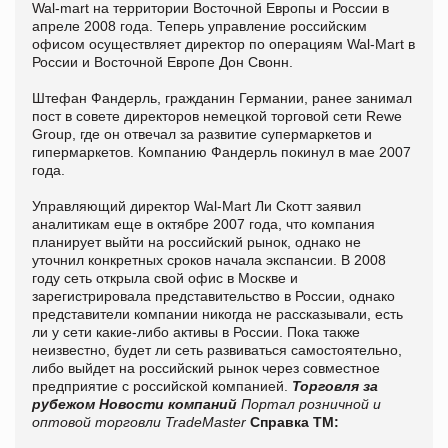
Wal-mart на территории Восточной Европы и России в
апреле 2008 года. Теперь управление российским
офисом осуществляет директор по операциям Wal-Mart в
России и Восточной Европе Дон Свонн.
Штефан Фандерль, гражданин Германии, ранее занимал
пост в совете директоров немецкой торговой сети Rewe
Group, где он отвечал за развитие супермаркетов и
гипермаркетов. Компанию Фандерль покинул в мае 2007
года.
Управляющий директор Wal-Mart Ли Скотт заявил
аналитикам еще в октябре 2007 года, что компания
планирует выйти на российский рынок, однако не
уточнил конкретных сроков начала экспансии. В 2008
году сеть открыла свой офис в Москве и
зарегистрировала представительство в России, однако
представители компании никогда не рассказывали, есть
ли у сети какие-либо активы в России. Пока также
неизвестно, будет ли сеть развиваться самостоятельно,
либо выйдет на российский рынок через совместное
предприятие с российской компанией.
Торговля за
рубежом
Новости компаний
Портал розничной и
оптовой торговли TradeMaster
Справка ТМ: