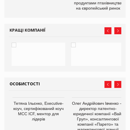
продуктами птахівництва
на європейський ринок
КРАЩІ КОМПАНІЇ
ОСОБИСТОСТІ
,
Тетяна Ільєнко, Executive-
Олег Андрійович Івченко —
ОВ
коуч, сертифікований коуч
директор патентно-
МСС ICF, ментор для
юридичної компанії «Вайз
лідерів
Груп», консалтингової
компанії «Парето» та
маркетингової агенції