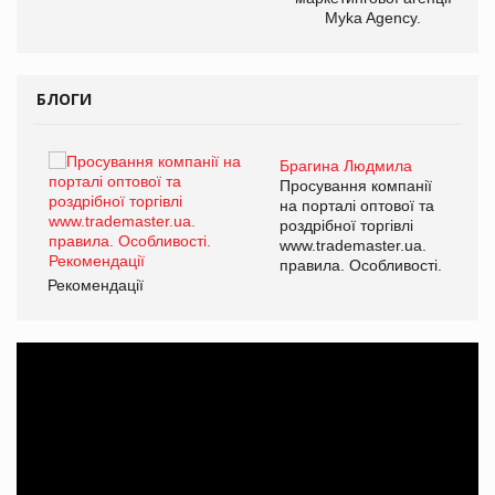
Myka Agency.
БЛОГИ
Брагина Людмила
ї
Просування компанії
а
на порталі оптової та
роздрібної торгівлі
www.trademaster.ua.
і.
правила. Особливості.
Рекомендації
Ре