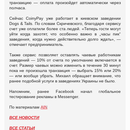
транзакцию — оплата произойдет автоматически через
полчаса.
Сейчас CoinyPay уже работает в киевском заведении
Dogs & Tails. По словам Скричевского, благодаря сервису
счет уже оплатили более ста людей. «Теперь гости могут
уйти когда захотят, что особенно важно в „часы пик“
заведения, когда нужно действительно долго ждать», —
отмечает предприниматель.
Также сервис позволяет оставлять чаевые работникам
заведений — 10% от счета по умолчанию включается в
счет. Размер чаевых можно изменить в течение 30 минут
пока не произошла транзакция — выбрать 15% или 20%
— или вообще убрать. Михаил обращает внимание, что
ранее подобной услуги в заведениях Украины не было.
Напомним, ранее Facebook начал глобальное
тестирование рекламы в Messenger.
По материалам
AIN
ВСЕ НОВОСТИ
ВСЕ СТАТЬИ