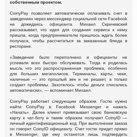
собственным проектом.
CoinyPay позволяет автоматически оплачивать счет в
заведениях через мессенджер социальной сети Facebook
не дожидаясь официанта. Михаил Скричевский
рассказывает, что идея для создания сервиса к нему
пришла, когда предпринимателю пришлось ждать более
получаса, чтобы рассчитаться за заказанные блюда в
ресторане.
«Заведение было переполнено и официанты не
успевали всех быстро обслуживать. Тогда и родилась
мысль что это распространенная проблема, особенно
для больших мегаполисов. Терминалы, карты, чеки,
наличные — это прошлый век и не решает, а только
создает проблемы. Захотелось чтобы деньги списались
автоматически», — вспоминает Михаил.
CoinyPay работает следующим образом. Гостю нужно
найти CoinyPay в Facebook Messenger и нажать
«Начать». Далее клиент привязывает свою банковскую
карту к чат-боту и таким образом получает CoinyID —
личный идентификационный код. При выполнении заказа
он говорит CoinyID официанту. Счет гостю придет прямо
в Messenger, где ему останется лишь подтвердить