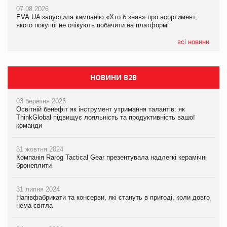
Франція заборонила рекламні дзвінки без згоди клієнтів
07.08.2026
07.08.2026
EVA.UA запустила кампанію «Хто б знав» про асортимент,
EVA.UA запустила кампанію «Хто б знав» про асортимент,
якого покупці не очікують побачити на платформі
якого покупці не очікують побачити на платформі
всі новини
НОВИНИ B2B
03 березня 2026
Освітній бенефіт як інструмент утримання талантів: як
ThinkGlobal підвищує лояльність та продуктивність вашої
команди
31 жовтня 2024
Компанія Rarog Tactical Gear презентувала надлегкі керамічні
бронеплити
31 липня 2024
Напівфабрикати та консерви, які стануть в пригоді, коли довго
нема світла