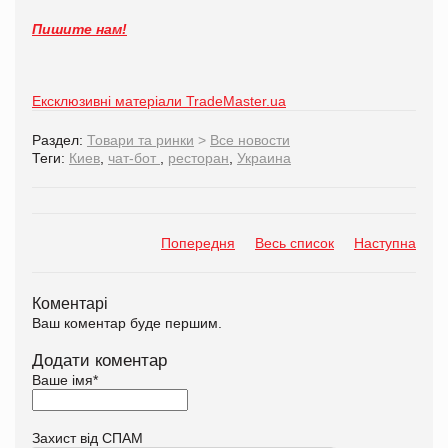
Пишите нам!
Ексклюзивні матеріали TradeMaster.ua
Раздел:
Товари та ринки
>
Все новости
Теги:
Киев
,
чат-бот
,
ресторан
,
Украина
Попередня
Весь список
Наступна
Коментарі
Ваш коментар буде першим.
Додати коментар
Ваше імя
*
Захист від СПАМ