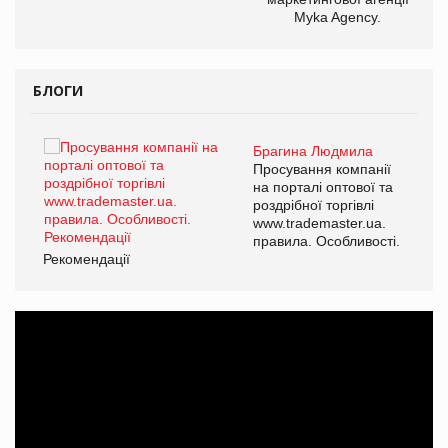
Myka Agency.
БЛОГИ
Брагина Людмила
ї
Просування компанії
а
на порталі оптової та
роздрібної торгівлі
www.trademaster.ua.
і.
правила. Особливості.
Рекомендації
Ре