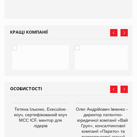
КРАЩІ КОМПАНІЇ
ОСОБИСТОСТІ
,
Тетяна Ільєнко, Executive-
Олег Андрійович Івченко —
ОВ
коуч, сертифікований коуч
директор патентно-
МСС ICF, ментор для
юридичної компанії «Вайз
лідерів
Груп», консалтингової
компанії «Парето» та
маркетингової агенції