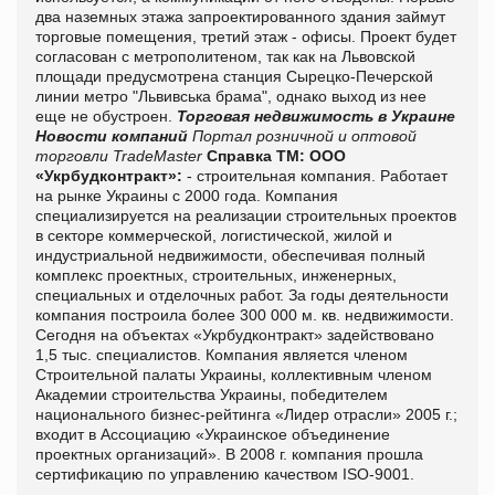
два наземных этажа запроектированного здания займут
торговые помещения, третий этаж - офисы. Проект будет
согласован с метрополитеном, так как на Львовской
площади предусмотрена станция Сырецко-Печерской
линии метро "Львивська брама", однако выход из нее
еще не обустроен.
Торговая недвижимость в Украине
Новости компаний
Портал розничной и оптовой
торговли TradeMaster
Справка ТМ:
ООО
«Укрбудконтракт»:
- строительная компания. Работает
на рынке Украины с 2000 года. Компания
специализируется на реализации строительных проектов
в секторе коммерческой, логистической, жилой и
индустриальной недвижимости, обеспечивая полный
комплекс проектных, строительных, инженерных,
специальных и отделочных работ. За годы деятельности
компания построила более 300 000 м. кв. недвижимости.
Сегодня на объектах «Укрбудконтракт» задействовано
1,5 тыс. специалистов. Компания является членом
Строительной палаты Украины, коллективным членом
Академии строительства Украины, победителем
национального бизнес-рейтинга «Лидер отрасли» 2005 г.;
входит в Ассоциацию «Украинское объединение
проектных организаций». В 2008 г. компания прошла
сертификацию по управлению качеством ISO-9001.