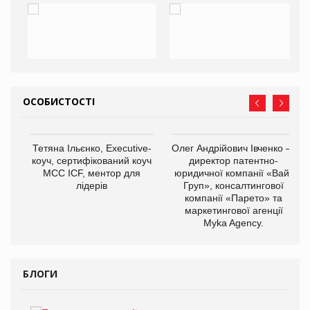
ОСОБИСТОСТІ
,
Тетяна Ільєнко, Executive-
Олег Андрійович Івченко —
ОВ
коуч, сертифікований коуч
директор патентно-
МСС ICF, ментор для
юридичної компанії «Вайз
лідерів
Груп», консалтингової
компанії «Парето» та
маркетингової агенції
Myka Agency.
БЛОГИ