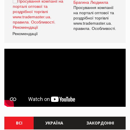
Брагина Людмила
ї
Просування компанії
а
на порталі оптової та
роздрібної торгівлі
www.trademaster.ua.
і.
правила. Особливості.
Рекомендації
Ре
ВСІ
УКРАЇНА
ЗАКОРДОННІ