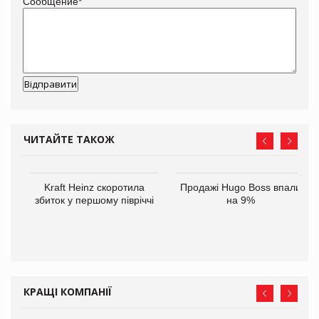
Сообщение
*
ЧИТАЙТЕ ТАКОЖ
ам
Kraft Heinz скоротила
Продажі Hugo Boss впали
іше
збиток у першому півріччі
на 9%
КРАЩІ КОМПАНІЇ