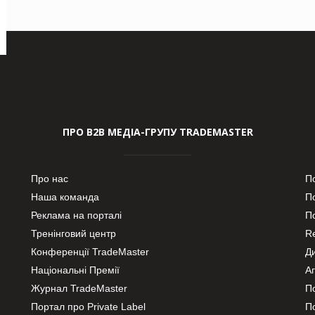
ПРО В2В МЕДІА-ГРУПУ TRADEMASTER
Про нас
П
Наша команда
П
Реклама на порталі
По
Тренінговий центр
Re
Конференції TradeMaster
Д
Національні Премії
А
Журнал TradeMaster
П
Портал про Private Label
П