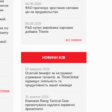
 на
06.08.2026
06.08.2026
06.08.2026
тигли
ФАО прогнозує зростання світових
ФАО прогнозує зростання світових
ФАО прогнозує зростання світових
оме
цін на продовольство
цін на продовольство
цін на продовольство
кой,
06.08.2026
06.08.2026
06.08.2026
P&G купує виробника харчових
P&G купує виробника харчових
P&G купує виробника харчових
ия по
добавок Thorne
добавок Thorne
добавок Thorne
факту
всі новини
овой
НОВИНИ B2B
03 березня 2026
Освітній бенефіт як інструмент
утримання талантів: як ThinkGlobal
підвищує лояльність та
продуктивність вашої команди
тупна
31 жовтня 2024
Компанія Rarog Tactical Gear
презентувала надлегкі керамічні
бронеплити