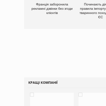
а платформа
Франція заборонила
Починають дія
є від Google
рекламні дзвінки без згоди
правила імпорту
ю за втрату 6,9
клієнтів
тваринного похо
ламних показів
ЄС
КРАЩІ КОМПАНІЇ