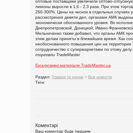
оптовые поставщики увеличили оптово-отпускную 
лимоны выросли в 1,6 - 2,3 раза. При этом торго
260-300%. Цены на чеснок в отдельных случаях ув
рассмотрения девяти дел, органами АМК выданы 
экономически обоснованного уровня. Во исполне
Днепропетровской, Донецкой, Ивано-Франковской, 
Мельниченко также добавил, что органы АМК про
этим делам приняты в ближайшее время. Как с
необоснованного повышения цен на территории У
сотрудничество с супермаркетами по этому делу
торговли TradeMaster
Ексклюзивні матеріали TradeMaster.ua
Раздел:
Товари та ринки
>
Все новости
Теги:
Коментарі
Ваш коментар буде першим.