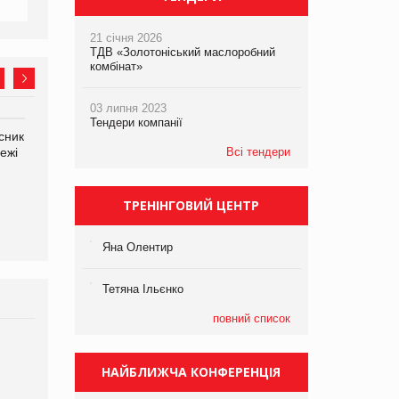
21 січня 2026
ТДВ «Золотоніський маслоробний
комбінат»
03 липня 2023
Тендери компанії
сник
Олексій Логачов-Михайлов
Яна Сараніна, директор
ежі
Файно маркет Директор
Всі тендери
компанії «УкраМарин»
департаменту з
виробництва
ТРЕНІНГОВИЙ ЦЕНТР
Яна Олентир
Тетяна Ільєнко
повний список
Брагина Людмила
Просування компанії на
НАЙБЛИЖЧА КОНФЕРЕНЦІЯ
порталі оптової та