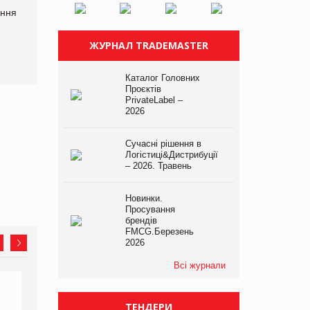
ання
P&G купує виробника
Bosch заявила про повне
харчових добавок Thorne
знищення своєї продукції
на складі після російської
ЖУРНАЛ TRADEMASTER
атаки
Каталог Головних
Проєктів
PrivateLabel –
2026
Сучасні рішення в
Логістиці&Дистрибуції
– 2026. Травень
Новинки.
Просування
брендів
FMCG.Березень
2026
Всі журнали
ТЕНДЕРИ