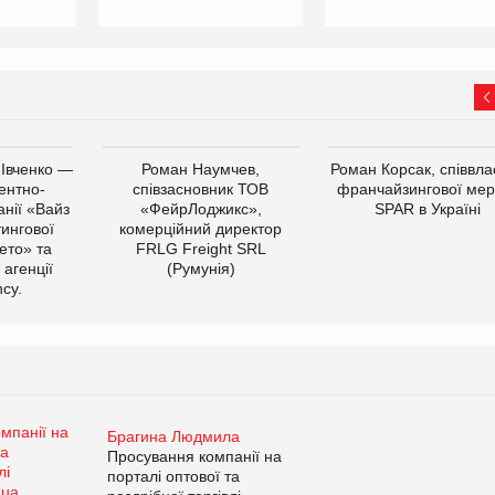
 Івченко —
Роман Наумчев,
Роман Корсак, співвла
ентно-
співзасновник ТОВ
франчайзингової мер
нії «Вайз
«ФейрЛоджикс»,
SPAR в Україні
тингової
комерційний директор
ето» та
FRLG Freight SRL
 агенції
(Румунія)
cy.
Брагина Людмила
Просування компанії на
порталі оптової та