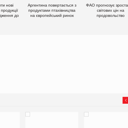
ти нові
Аргентина повертається з
ФАО прогнозує зрост
 продукції
продуктами птахівництва
світових цін на
дження до
на європейський ринок
продовольство