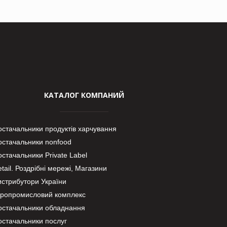
КАТАЛОГ КОМПАНИЙ
остачальники продуктів харчування
остачальники nonfood
стачальники Private Label
tail. Роздрібні мережі, Магазини
истрибутори України
гропромисловий комплекс
остачальники обладнання
остачальники послуг