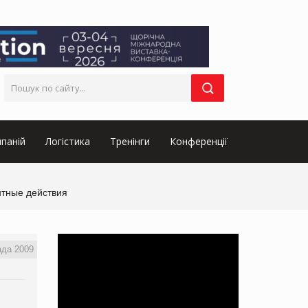
паній
Логістика
Тренінги
Конференції
нтные действия
ада 2009