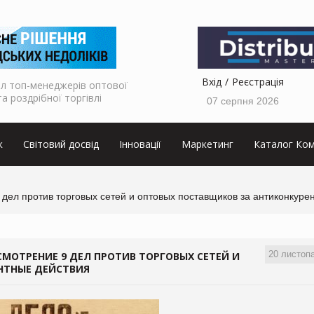
Вхід
Реєстрація
л топ-менеджерів оптової
та роздрібної торгівлі
07 серпня 2026
к
Світовий досвід
Інновації
Маркетинг
Каталог Ком
дел против торговых сетей и оптовых поставщиков за антиконкуре
20 листоп
ОТРЕНИЕ 9 ДЕЛ ПРОТИВ ТОРГОВЫХ СЕТЕЙ И
НТНЫЕ ДЕЙСТВИЯ