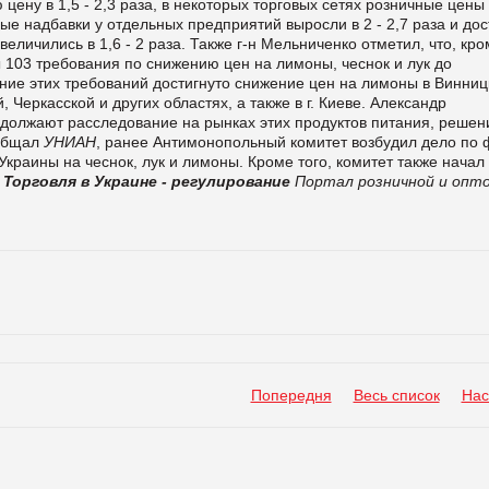
цену в 1,5 - 2,3 раза, в некоторых торговых сетях розничные цены
вые надбавки у отдельных предприятий выросли в 2 - 2,7 раза и дос
еличились в 1,6 - 2 раза. Также г-н Мельниченко отметил, что, кр
103 требования по снижению цен на лимоны, чеснок и лук до
ние этих требований достигнуто снижение цен на лимоны в Винниц
Черкасской и других областях, а также в г. Киеве. Александр
должают расследование на рынках этих продуктов питания, решен
ообщал
УНИАН
, ранее Антимонопольный комитет возбудил дело по 
краины на чеснок, лук и лимоны. Кроме того, комитет также начал
.
Торговля в Украине - регулирование
Портал розничной и опт
Попередня
Весь список
Нас