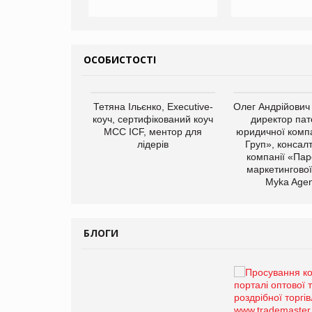
ОСОБИСТОСТІ
арас Ігорович,
Тетяна Ільєнко, Executive-
Олег Андрійович
иробництва ТОВ
коуч, сертифікований коуч
директор пат
Герчак"
МСС ICF, ментор для
юридичної компа
лідерів
Груп», консал
компанії «Пар
маркетингової
Myka Agen
БЛОГИ
Брагина Людмила
Просування компанії на
порталі оптової та