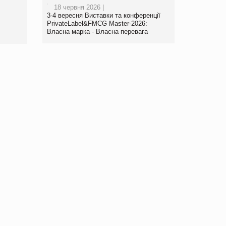
роздрібної торгівлі
18 червня 2026 |
www.trademaster.ua.
3-4 вересня Виставки та конференції
правила. Особливості.
PrivateLabel&FMCG Master-2026:
Власна марка - Власна перевага