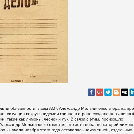
ющий обязанности главы АМК Александр Мельниченко вчера на пре
ко, ситуация вокруг эпидемии гриппа в стране создала повышенны
, такие как лимоны, чеснок и лук. В связи с этим, произошло
 Александр Мельниченко отметил, что хотя цена, по которой лимон
ря - начала ноября этого года оставалась неизменной, отдельные