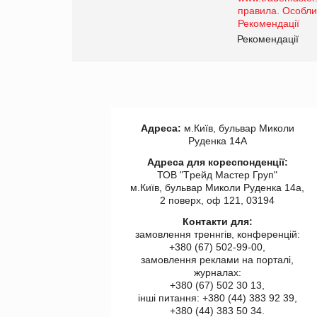
роздрібної торгівлі
www.trademaster.ua.
правила. Особливості.
ії
Рекомендації
Адреса:
м.Київ, бульвар Миколи
Руденка 14А
Адреса для кореспонденції:
ТОВ "Tрейд Мастер Груп"
м.Київ, бульвар Миколи Руденка 14а,
2 поверх, оф 121, 03194
Контакти для:
замовлення треннгів, конференцій:
+380 (67) 502-99-00,
замовлення реклами на порталі,
журналах:
+380 (67) 502 30 13,
інші питання: +380 (44) 383 92 39,
+380 (44) 383 50 34.