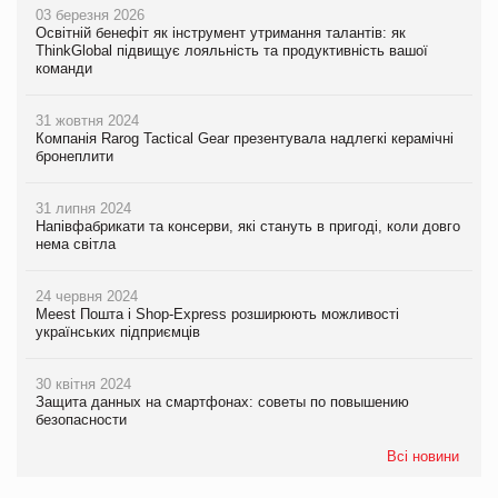
03 березня 2026
Освітній бенефіт як інструмент утримання талантів: як
ThinkGlobal підвищує лояльність та продуктивність вашої
команди
31 жовтня 2024
Компанія Rarog Tactical Gear презентувала надлегкі керамічні
бронеплити
31 липня 2024
Напівфабрикати та консерви, які стануть в пригоді, коли довго
нема світла
24 червня 2024
Meest Пошта і Shop-Express розширюють можливості
українських підприємців
30 квітня 2024
Защита данных на смартфонах: советы по повышению
безопасности
Всі новини