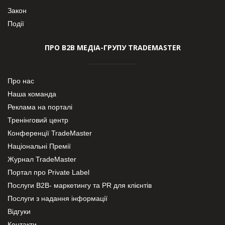
Закон
Події
ПРО В2В МЕДІА-ГРУПУ TRADEMASTER
Про нас
Наша команда
Реклама на порталі
Тренінговий центр
Конференції TradeMaster
Національні Премії
Журнал TradeMaster
Портал про Private Label
Послуги В2В- маркетингу та PR для клієнтів
Послуги з надання інформації
Відгуки
Контакти