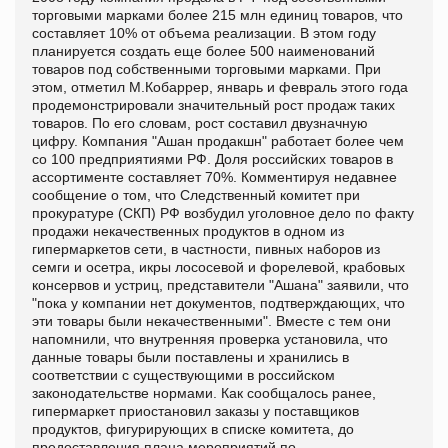
торговыми марками более 215 млн единиц товаров, что
составляет 10% от объема реализации. В этом году
планируется создать еще более 500 наименований
товаров под собственными торговыми марками. При
этом, отметил М.Кобаррер, январь и февраль этого года
продемонстрировали значительный рост продаж таких
товаров. По его словам, рост составил двузначную
цифру. Компания "Ашан продакшн" работает более чем
со 100 предприятиями РФ. Доля российских товаров в
ассортименте составляет 70%. Комментируя недавнее
сообщение о том, что Следственный комитет при
прокуратуре (СКП) РФ возбудил уголовное дело по факту
продажи некачественных продуктов в одном из
гипермаркетов сети, в частности, пивных наборов из
семги и осетра, икры лососевой и форелевой, крабовых
консервов и устриц, представители "Ашана" заявили, что
"пока у компании нет документов, подтверждающих, что
эти товары были некачественными". Вместе с тем они
напомнили, что внутренняя проверка установила, что
данные товары были поставлены и хранились в
соответствии с существующими в российском
законодательстве нормами. Как сообщалось ранее,
гипермаркет приостановил заказы у поставщиков
продуктов, фигурирующих в списке комитета, до
предоставления плана мероприятий по