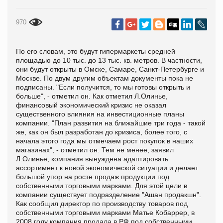
970
По его словам, это будут гипермаркеты средней
площадью до 10 тыс. до 13 тыс. кв. метров. В частности,
они будут открыты в Омске, Самаре, Санкт-Петербурге и
Москве. По двум другим объектам документы пока не
подписаны. "Если получится, то мы готовы открыть и
больше", - отметил он. Как отметил Л.Олинье,
финансовый экономический кризис не оказал
существенного влияния на инвестиционные планы
компании. "План развития на ближайшие три года - такой
же, как он был разработан до кризиса, более того, с
начала этого года мы отмечаем рост покупок в наших
магазинах", - отметил он. Тем не менее, заявил
Л.Олинье, компания вынуждена адаптировать
ассортимент к новой экономической ситуации и делает
большой упор на росте продаж продукции под
собственными торговыми марками. Для этой цели в
компании существует подразделение "Ашан продакшн".
Как сообщил директор по производству товаров под
собственными торговыми марками Матье Кобаррер, в
2008 году компания продала в РФ под собственными