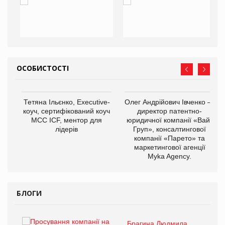
ОСОБИСТОСТІ
,
Тетяна Ільєнко, Executive-
Олег Андрійович Івченко —
ОВ
коуч, сертифікований коуч
директор патентно-
МСС ICF, ментор для
юридичної компанії «Вайз
лідерів
Груп», консалтингової
компанії «Парето» та
маркетингової агенції
Myka Agency.
БЛОГИ
Брагина Людмила