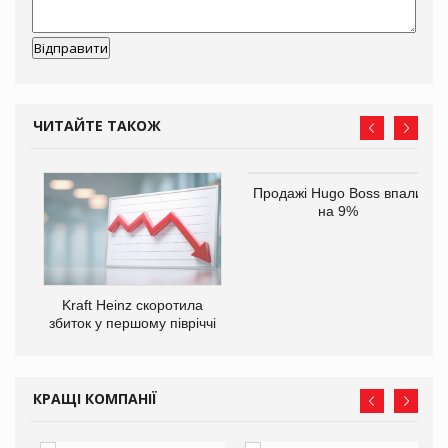
ЧИТАЙТЕ ТАКОЖ
ам
Продажі Hugo Boss впали
іше
на 9%
Kraft Heinz скоротила
збиток у першому півріччі
КРАЩІ КОМПАНІЇ