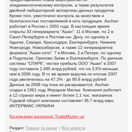
эпидемиологическому контролю, а также результатов
двойной лабораторной экспертизы данных продуктов.
Кроме того, ужесточено контроль за качеством и
безопасностью поставляемой в сеть продукции. Auchan
работает в России с 2002 года. В настоящее время
открыты 33 гипермаркета "Ашан": 11 в Москве, по 2 в
Санкт-Петербурге и Ростове-на- Дону, по одному в
Адыгее, Самаре, Краснодаре, Екатеринбурге, Нижнем
Новгороде, Новосибирске, а также 12 гипермаркетов
формата "Ашан-сити": 7 в Москве, 2 в Питере, по одному
в Подольске, Орехово-Зуеве и Екатеринбурге. По данным
системы "СПАРК", чистая прибыль ООО "Ашан" в 2007
году составила 1,485 млрд рублей, что на 3,6% меньше,
чем в 2006 году. В то же время выручка по итогам 2007
года увеличилась на 47,3% - до 90,6 млрд рублей.
Данные за 2008 год пока не раскрываются. Auchan
создан в 1961 году Жераром Мюлье. Компания работает
в 12 странах мира и имеет более 1,1 тыс. магазинов.
Годовой оборот компании составляет 36,7 млрд евро.
ИНТЕРФАКС-УКРАИНА
Ексклюзивні матеріали TradeMaster.ua
Раздел:
Товари та ринки
>
Все новости