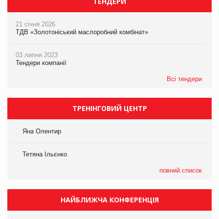
ТЕНДЕРИ
21 січня 2026
ТДВ «Золотоніський маслоробний комбінат»
03 липня 2023
Тендери компанії
Всі тендери
ТРЕНІНГОВИЙ ЦЕНТР
Яна Олентир
Тетяна Ільєнко
повний список
НАЙБЛИЖЧА КОНФЕРЕНЦІЯ