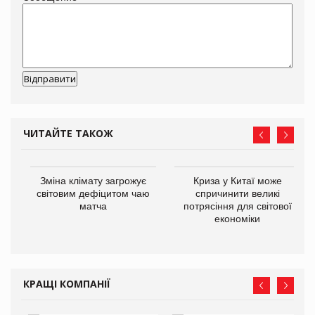
ЧИТАЙТЕ ТАКОЖ
Зміна клімату загрожує
Криза у Китаї може
ne
світовим дефіцитом чаю
спричинити великі
матча
потрясіння для світової
економіки
КРАЩІ КОМПАНІЇ