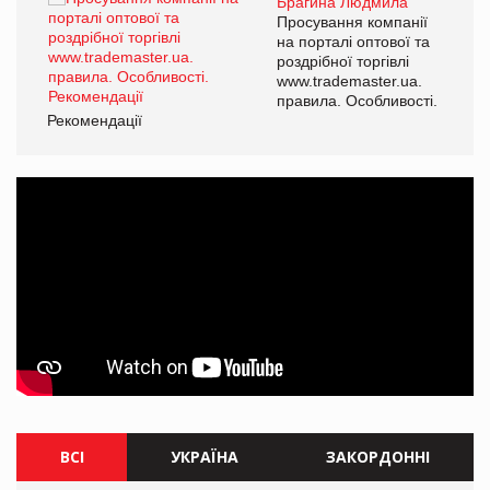
Брагина Людмила
ї
Просування компанії
а
на порталі оптової та
роздрібної торгівлі
www.trademaster.ua.
і.
правила. Особливості.
Рекомендації
Ре
ВСІ
УКРАЇНА
ЗАКОРДОННІ