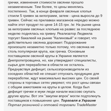
гречки, изменения стоимости овсянки прошло
незамеченным. Тем более, то цены менялись
постепенно. Так, в конце февраля овсяные хлопья
стоили 5 гривен за килограмм, затем - цена выросла до 9
гривен. Сейчас на прилавках магазинов нередко можно
найти этот продукт по цене 14-15 грн. /кг. На рынке цена
за килограмм овсяных хлопьев на развес за последнюю
неделю поднялась на гривну. Реализатор Людмила
торгует бакалеей на рынке "Калиновый" и говорит, что
действительно овсянка дорожает. Подорожание
произошло незаметно только потому, что овсянка не
столь популярная крупа, как гречка. Основным
поставщиком овсяной крупы в Украине является
Днепропетровщина, но, как утверждают специалисты,
сырья для переработки в области не осталось.
Предчувствуя дефицит, сельхозпроизводители из
соседних областей не спешат отпускать продукцию для
переработки, ждут максимально высоких цен. Со своей
стороны в торговых сетях уверяют, что рост цены связан
с общим ажиотажем на крупы в целом. Когда был
дефицит гречки и муки люди начали массово скупать
другие крупы. Вот эти "закупки впрок" могли подтолкнуть
поставщиков к повышению цен.
Торговля в Украине
Портал розничной и оптовой торговли TradeMaster