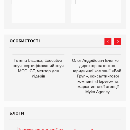
ОСОБИСТОСТІ
,
Тетяна Ільєнко, Executive-
Олег Андрійович Івченко —
ОВ
коуч, сертифікований коуч
директор патентно-
МСС ICF, ментор для
юридичної компанії «Вайз
лідерів
Груп», консалтингової
компанії «Парето» та
маркетингової агенції
Myka Agency.
БЛОГИ