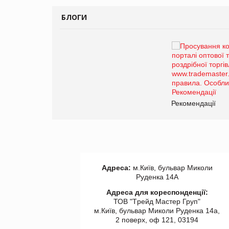
БЛОГИ
Брагина Людмила
Просування компанії на
порталі оптової та
роздрібної торгівлі
www.trademaster.ua.
правила. Особливості.
ії
Рекомендації
Адреса:
м.Київ, бульвар Миколи
Руденка 14А
Адреса для кореспонденції:
ТОВ "Tрейд Мастер Груп"
м.Київ, бульвар Миколи Руденка 14а,
2 поверх, оф 121, 03194