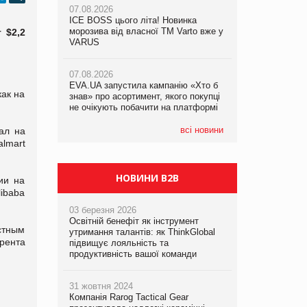
07.08.2026
07.08.2026
ICE BOSS цього літа! Новинка
ICE BOSS цього літа! Новинка
07.08.2026
морозива від власної ТМ Varto вже у
морозива від власної ТМ Varto вже у
 $2,2
Франція заборонила рекламні дзвінки
VARUS
VARUS
без згоди клієнтів
07.08.2026
07.08.2026
EVA.UA запустила кампанію «Хто б
EVA.UA запустила кампанію «Хто б
как на
знав» про асортимент, якого покупці
знав» про асортимент, якого покупці
не очікують побачити на платформі
не очікують побачити на платформі
всі новини
ал на
lmart
НОВИНИ B2B
ии на
ibaba
03 березня 2026
Освітній бенефіт як інструмент
стным
утримання талантів: як ThinkGlobal
урента
підвищує лояльність та
продуктивність вашої команди
31 жовтня 2024
Компанія Rarog Tactical Gear