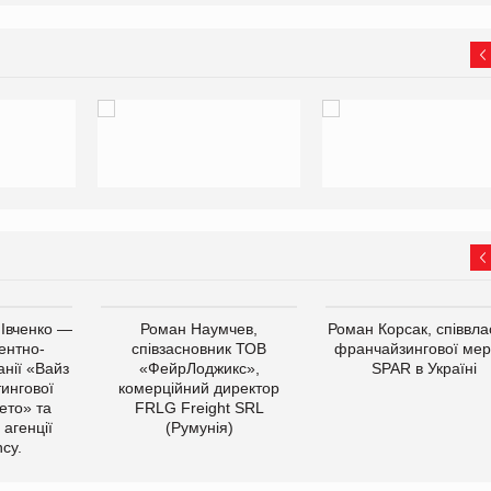
 Івченко —
Роман Наумчев,
Роман Корсак, співвла
ентно-
співзасновник ТОВ
франчайзингової мер
нії «Вайз
«ФейрЛоджикс»,
SPAR в Україні
тингової
комерційний директор
ето» та
FRLG Freight SRL
 агенції
(Румунія)
cy.