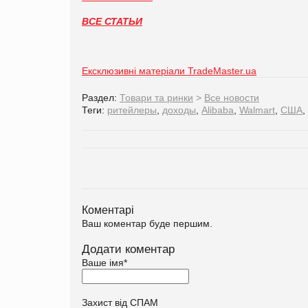
ВСЕ СТАТЬИ
Ексклюзивні матеріали TradeMaster.ua
Раздел:
Товари та ринки
>
Все новости
Теги:
ритейлеры
,
доходы
,
Alibaba
,
Walmart
,
США
,
Коментарі
Ваш коментар буде першим.
Додати коментар
Ваше імя
*
Захист від СПАМ