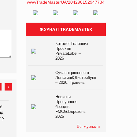
ЖУРНАЛ TRADEMASTER
Каталог Головних
Проєктів
PrivateLabel –
2026
Сучасні рішення в
Логістиці&Дистрибуції
– 2026. Травень
Новинки.
Просування
а!
EVA.UA запустила
брендів
Kraft Heinz скоротила
FMCG.Березень
ід
кампанію «Хто б знав» про
збиток у першому півріччі
2026
е у
асортимент, якого покупці
не очікують побачити на
Всі журнали
платформі