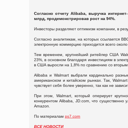
Согласно отчету Alibaba, выручка интернет
млрд, продемонстрировав рост на 94%.
Инвесторы разделяют оптимизм компании, в резул
Согласно аналитикам, на которых ссылается BBC,
электронную коммерцию приходится всего около 
Тем временем, крупнейший ритейлер США Walm
23%, в основном благодаря инвестициям в элек
в США выросли на 1,8% по сравнению со вторым 
Alibaba и Walmart выбрали кардинально разные
американском и китайском рынках. Так, Walmar
чувствует себя более уверенно, так как не завис
При этом, Walmart, который оперирует крупн
конкурентом Alibaba, JD.com, что существенно 
Amazon.
По материалам
ps7.com
ВСЕ НОВОСТИ