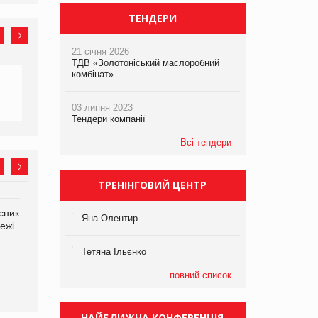
ТЕНДЕРИ
21 січня 2026
ТДВ «Золотоніський маслоробний
комбінат»
03 липня 2023
Тендери компанії
Всі тендери
ТРЕНІНГОВИЙ ЦЕНТР
сник
Олексій Логачов-Михайлов
Яна Сараніна, директор
Яна Олентир
ежі
Файно маркет Директор
компанії «УкраМарин»
департаменту з
виробництва
Тетяна Ільєнко
повний список
НАЙБЛИЖЧА КОНФЕРЕНЦІЯ