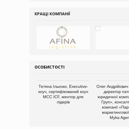
ує виробника
добавок Thorne
КРАЩІ КОМПАНІЇ
ОСОБИСТОСТІ
арас Ігорович,
Тетяна Ільєнко, Executive-
Олег Андрійович
иробництва ТОВ
коуч, сертифікований коуч
директор пат
Герчак"
МСС ICF, ментор для
юридичної компа
лідерів
Груп», консал
компанії «Пар
маркетингової
Myka Agen