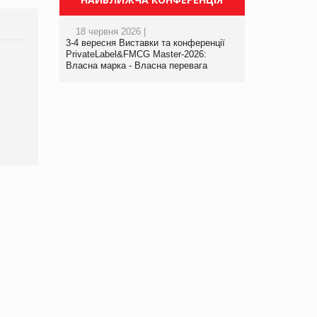
18 червня 2026 |
3-4 вересня Виставки та конференції
PrivateLabel&FMCG Master-2026:
Власна марка - Власна перевага
Брагина Людмила
Просування компанії на
порталі оптової та
роздрібної торгівлі
www.trademaster.ua.
правила. Особливості.