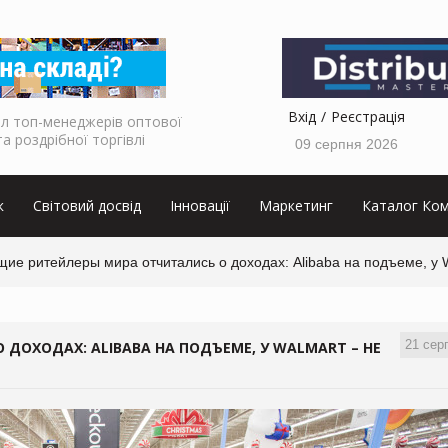
Вхід
Реєстрація
л топ-менеджерів оптової
та роздрібної торгівлі
09 серпня 2026
к
Світовий досвід
Інновації
Маркетинг
Каталог Ком
ие ритейлеры мира отчитались о доходах: Alibaba на подъеме, у 
21 сер
ДОХОДАХ: ALIBABA НА ПОДЪЕМЕ, У WALMART – НЕ