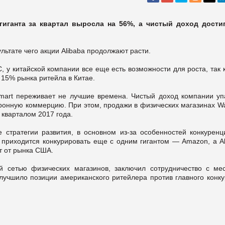
-гиганта за квартал выросла на 56%, а чистый доход достиг
ьтате чего акции Alibaba продолжают расти.
 у китайской компании все еще есть возможности для роста, так 
15% рынка ритейла в Китае.
art переживает не лучшие времена. Чистый доход компании уп
тронную коммерцию. При этом, продажи в физических магазинах Wa
кварталом 2017 года.
 стратегии развития, в основном из-за особенностей конкуренц
t приходится конкурировать еще с одним гигантом — Amazon, а Al
ит от рынка США.
ой сетью физических магазинов, заключил сотрудничество с ме
улучшило позиции американского ритейлера против главного конк