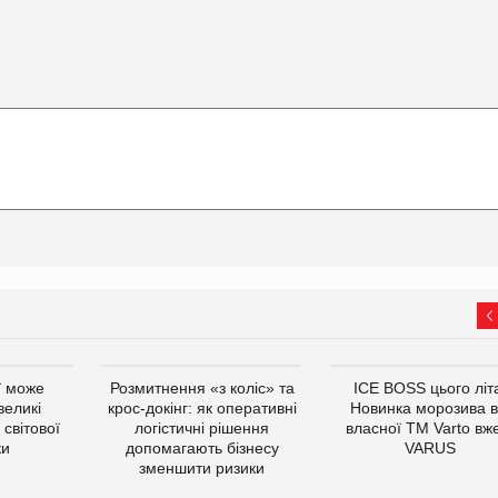
ї може
Розмитнення «з коліс» та
ICE BOSS цього літ
великі
крос-докінг: як оперативні
Новинка морозива в
світової
логістичні рішення
власної ТМ Varto вж
ки
допомагають бізнесу
VARUS
зменшити ризики