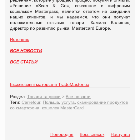
«Решение «Scan & Go», связанное с цифровым
кошельком Masterpass, является ответом на ожидания
наших клиентов, и мы надеемся, что они получат
положительные отзывы», говорит Камила Калишик,
директор по развитию рынка, Mastercard Europe.
Источник
ВСЕ НОВОСТИ
ВСЕ СТАТЬИ
Ексклюзивні матеріали TradeMaster.ua
Раздел:
Товари та ринки
>
Все новости
Теги:
Carrefour
,
Польша
,
услуга
,
сканирование продуктов
со смартфона
,
кошелек MasterCard
Попередня
Весь список
Наступна