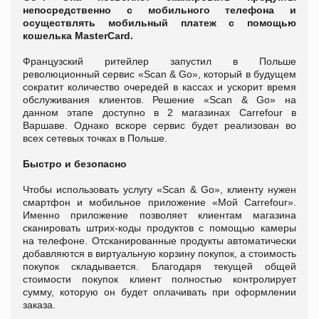
непосредственно с мобильного телефона и
осуществлять мобильный платеж с помощью
кошелька MasterCard.
Французский ритейлер запустил в Польше
революционный сервис «Scan & Go», который в будущем
сократит количество очередей в кассах и ускорит время
обслуживания клиентов. Решение «Scan & Go» на
данном этапе доступно в 2 магазинах Carrefour в
Варшаве. Однако вскоре сервис будет реализован во
всех сетевых точках в Польше.
Быстро и безопасно
Чтобы использовать услугу «Scan & Go», клиенту нужен
смартфон и мобильное приложение «Мой Carrefour».
Именно приложение позволяет клиентам магазина
сканировать штрих-коды продуктов с помощью камеры
на телефоне. Отсканированные продукты автоматически
добавляются в виртуальную корзину покупок, а стоимость
покупок складывается. Благодаря текущей общей
стоимости покупок клиент полностью контролирует
сумму, которую он будет оплачивать при оформлении
заказа.