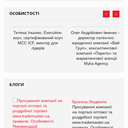
ОСОБИСТОСТІ
,
Тетяна Ільєнко, Executive-
Олег Андрійович Івченко —
ОВ
коуч, сертифікований коуч
директор патентно-
МСС ICF, ментор для
юридичної компанії «Вайз
лідерів
Груп», консалтингової
компанії «Парето» та
маркетингової агенції
Myka Agency.
БЛОГИ
Брагина Людмила
ї
Просування компанії
а
на порталі оптової та
роздрібної торгівлі
www.trademaster.ua.
і.
правила. Особливості.