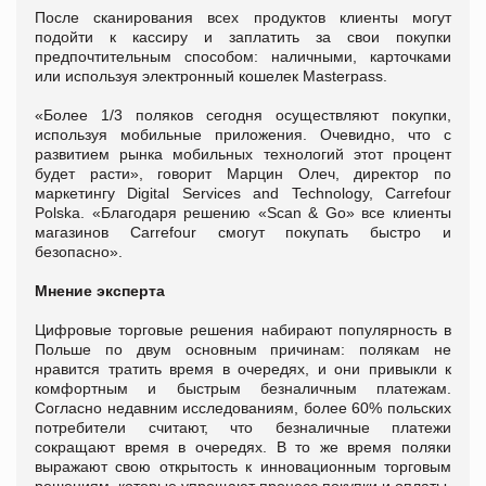
После сканирования всех продуктов клиенты могут
подойти к кассиру и заплатить за свои покупки
предпочтительным способом: наличными, карточками
или используя электронный кошелек Masterpass.
«Более 1/3 поляков сегодня осуществляют покупки,
используя мобильные приложения. Очевидно, что с
развитием рынка мобильных технологий этот процент
будет расти», говорит Марцин Олеч, директор по
маркетингу Digital Services and Technology, Carrefour
Polska. «Благодаря решению «Scan & Go» все клиенты
магазинов Carrefour смогут покупать быстро и
безопасно».
Мнение эксперта
Цифровые торговые решения набирают популярность в
Польше по двум основным причинам: полякам не
нравится тратить время в очередях, и они привыкли к
комфортным и быстрым безналичным платежам.
Согласно недавним исследованиям, более 60% польских
потребители считают, что безналичные платежи
сокращают время в очередях. В то же время поляки
выражают свою открытость к инновационным торговым
решениям, которые упрощают процесс покупки и оплаты.