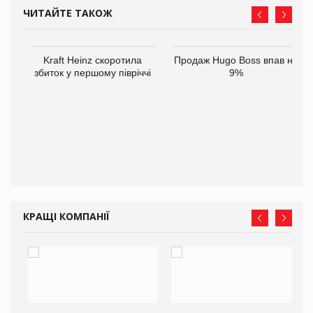
ЧИТАЙТЕ ТАКОЖ
ам
Kraft Heinz скоротила
Продаж Hugo Boss впав на
іше
збиток у першому півріччі
9%
КРАЩІ КОМПАНІЇ