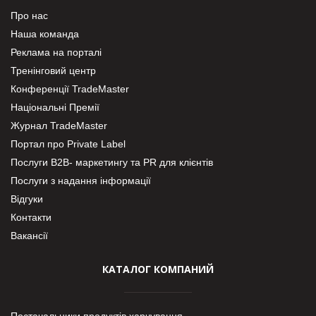
Про нас
Наша команда
Реклама на порталі
Тренінговий центр
Конференції TradeMaster
Національні Премії
Журнал TradeMaster
Портал про Private Label
Послуги В2В- маркетингу та PR для клієнтів
Послуги з надання інформації
Відгуки
Контакти
Вакансії
КАТАЛОГ КОМПАНИЙ