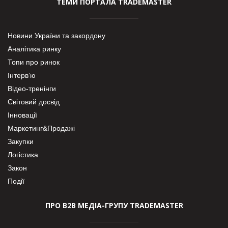
ТЕМИ ПОРТАЛА TRADEMASTER
Новини України та закордону
Аналітика ринку
Топи про ринок
Інтерв’ю
Відео-тренінги
Світовий досвід
Інновації
Маркетинг&Продажі
Закупки
Логістика
Закон
Події
ПРО В2В МЕДІА-ГРУПУ TRADEMASTER