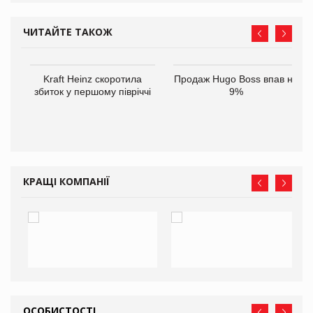
ЧИТАЙТЕ ТАКОЖ
ам
Kraft Heinz скоротила
Продаж Hugo Boss впав на
іше
збиток у першому півріччі
9%
КРАЩІ КОМПАНІЇ
ОСОБИСТОСТІ