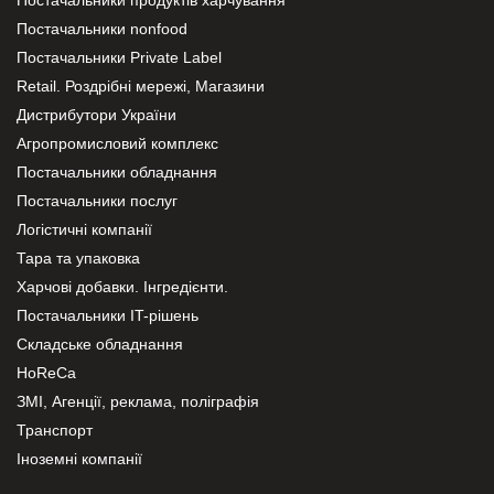
Постачальники продуктів харчування
Постачальники nonfood
Постачальники Private Label
Retail. Роздрібні мережі, Магазини
Дистрибутори України
Агропромисловий комплекс
Постачальники обладнання
Постачальники послуг
Логістичні компанії
Тара та упаковка
Харчові добавки. Інгредієнти.
Постачальники IT-рішень
Складське обладнання
HoReCa
ЗМІ, Агенції, реклама, поліграфія
Транспорт
Іноземні компанії