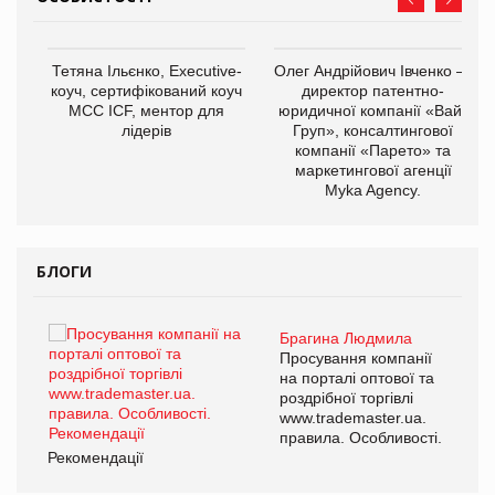
,
Тетяна Ільєнко, Executive-
Олег Андрійович Івченко —
ОВ
коуч, сертифікований коуч
директор патентно-
МСС ICF, ментор для
юридичної компанії «Вайз
лідерів
Груп», консалтингової
компанії «Парето» та
маркетингової агенції
Myka Agency.
БЛОГИ
Брагина Людмила
ї
Просування компанії
а
на порталі оптової та
роздрібної торгівлі
www.trademaster.ua.
і.
правила. Особливості.
Рекомендації
Ре