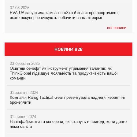
Франція заборонила рекламні дзвінки без згоди клієнтів
07.08.2026
07.08.2026
EVA.UA запустила кампанію «Хто б знав» про асортимент,
EVA.UA запустила кампанію «Хто б знав» про асортимент,
якого покупці не очікують побачити на платформі
якого покупці не очікують побачити на платформі
всі новини
НОВИНИ B2B
03 березня 2026
Освітній бенефіт як інструмент утримання талантів: як
ThinkGlobal підвищує лояльність та продуктивність вашої
команди
31 жовтня 2024
Компанія Rarog Tactical Gear презентувала надлегкі керамічні
бронеплити
31 липня 2024
Напівфабрикати та консерви, які стануть в пригоді, коли довго
нема світла