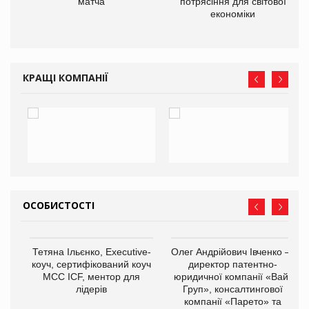
матча
потрясіння для світової
економіки
КРАЩІ КОМПАНІЇ
ОСОБИСТОСТІ
,
Тетяна Ільєнко, Executive-
Олег Андрійович Івченко —
ОВ
коуч, сертифікований коуч
директор патентно-
МСС ICF, ментор для
юридичної компанії «Вайз
лідерів
Груп», консалтингової
компанії «Парето» та