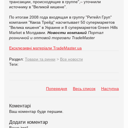
трансакции, происходящие в группе",– уточнили
источнику в "Великой кишене".
По итогам 2008 года входящая в группу "Ритейл Груп"
компания "Квиза Трейд" насчитывает 50 супермаркетов
"Велика кишеня" в Украине и 8 супермаркетов Green Hills
Market в Молдавии.
Новости компаний
Портал
розничной и оптовой торговли TradeMaster
Ексклюзивні матеріали TradeMaster.ua
Раздел:
Товари та ринки
>
Все новости
Теги:
Попередня
Весь список
Наступна
Коментарі
Ваш коментар буде першим.
Додати коментар
Ваше імя
*