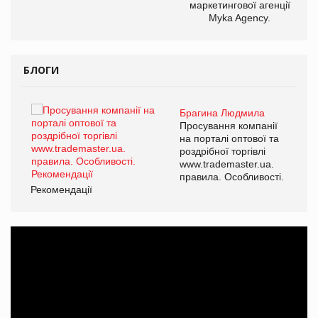
маркетингової агенції
Myka Agency.
БЛОГИ
Брагина Людмила
ї
Просування компанії
а
на порталі оптової та
роздрібної торгівлі
www.trademaster.ua.
і.
правила. Особливості.
Рекомендації
Ре