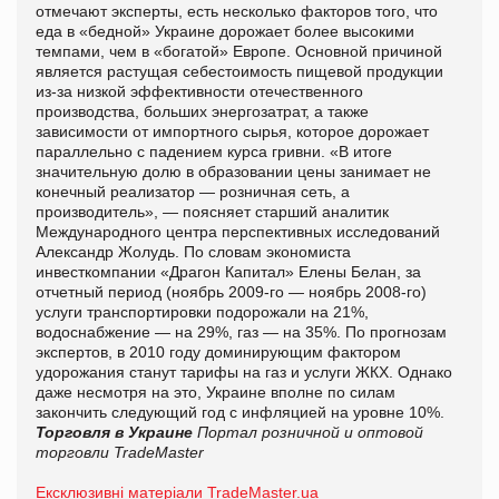
отмечают эксперты, есть несколько факторов того, что
еда в «бедной» Украине дорожает более высокими
темпами, чем в «богатой» Европе. Основной причиной
является растущая себестоимость пищевой продукции
из-за низкой эффективности отечественного
производства, больших энергозатрат, а также
зависимости от импортного сырья, которое дорожает
параллельно с падением курса гривни. «В итоге
значительную долю в образовании цены занимает не
конечный реализатор — розничная сеть, а
производитель», — поясняет старший аналитик
Международного центра перспективных исследований
Александр Жолудь. По словам экономиста
инвесткомпании «Драгон Капитал» Елены Белан, за
отчетный период (ноябрь 2009-го — ноябрь 2008-го)
услуги транспортировки подорожали на 21%,
водоснабжение — на 29%, газ — на 35%. По прогнозам
экспертов, в 2010 году доминирующим фактором
удорожания станут тарифы на газ и услуги ЖКХ. Однако
даже несмотря на это, Украине вполне по силам
закончить следующий год с инфляцией на уровне 10%.
Торговля в Украине
Портал розничной и оптовой
торговли TradeMaster
Ексклюзивні матеріали TradeMaster.ua