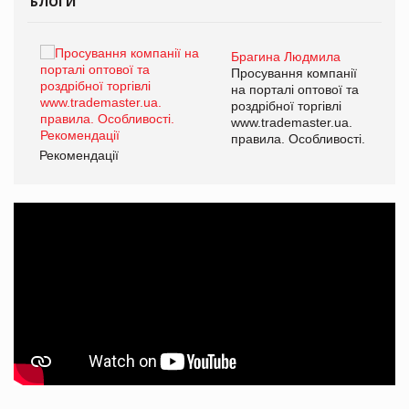
БЛОГИ
Брагина Людмила
ї
Просування компанії
а
на порталі оптової та
роздрібної торгівлі
www.trademaster.ua.
і.
правила. Особливості.
Рекомендації
Ре