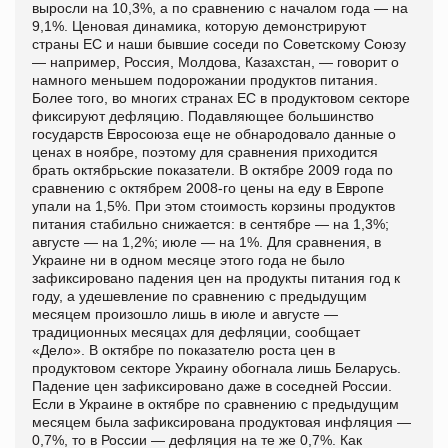
выросли на 10,3%, а по сравнению с началом года — на
9,1%. Ценовая динамика, которую демонстрируют
страны ЕС и наши бывшие соседи по Советскому Союзу
— например, Россия, Молдова, Казахстан, — говорит о
намного меньшем подорожании продуктов питания.
Более того, во многих странах ЕС в продуктовом секторе
фиксируют дефляцию. Подавляющее большинство
государств Евросоюза еще не обнародовало данные о
ценах в ноябре, поэтому для сравнения приходится
брать октябрьские показатели. В октябре 2009 года по
сравнению с октябрем 2008-го цены на еду в Европе
упали на 1,5%. При этом стоимость корзины продуктов
питания стабильно снижается: в сентябре — на 1,3%;
августе — на 1,2%; июле — на 1%. Для сравнения, в
Украине ни в одном месяце этого года не было
зафиксировано падения цен на продукты питания год к
году, а удешевление по сравнению с предыдущим
месяцем произошло лишь в июле и августе —
традиционных месяцах для дефляции, сообщает
«Дело». В октябре по показателю роста цен в
продуктовом секторе Украину обогнала лишь Беларусь.
Падение цен зафиксировано даже в соседней России.
Если в Украине в октябре по сравнению с предыдущим
месяцем была зафиксирована продуктовая инфляция —
0,7%, то в России — дефляция на те же 0,7%. Как