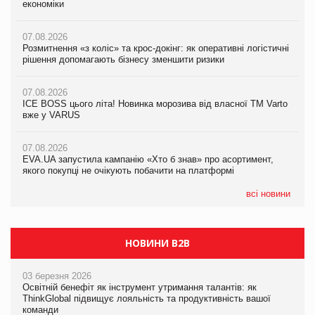
економіки
економіки
економіки
07.08.2026
07.08.2026
07.08.2026
Розмитнення «з коліс» та крос-докінг: як оперативні логістичні
Розмитнення «з коліс» та крос-докінг: як оперативні логістичні
Kraft Heinz скоротила збиток у першому півріччі
рішення допомагають бізнесу зменшити ризики
рішення допомагають бізнесу зменшити ризики
07.08.2026
07.08.2026
07.08.2026
Продажі Hugo Boss впали на 9%
ICE BOSS цього літа! Новинка морозива від власної ТМ Varto
ICE BOSS цього літа! Новинка морозива від власної ТМ Varto
вже у VARUS
вже у VARUS
07.08.2026
Франція заборонила рекламні дзвінки без згоди клієнтів
07.08.2026
07.08.2026
EVA.UA запустила кампанію «Хто б знав» про асортимент,
EVA.UA запустила кампанію «Хто б знав» про асортимент,
якого покупці не очікують побачити на платформі
якого покупці не очікують побачити на платформі
всі новини
НОВИНИ B2B
03 березня 2026
Освітній бенефіт як інструмент утримання талантів: як
ThinkGlobal підвищує лояльність та продуктивність вашої
команди