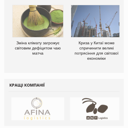
Зміна клімату загрожує
Криза у Китаї може
ne
світовим дефіцитом чаю
спричинити великі
матча
потрясіння для світової
економіки
КРАЩІ КОМПАНІЇ