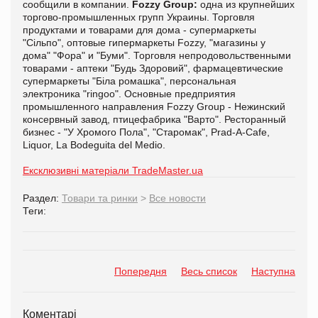
сообщили в компании.
Fozzy Group:
одна из крупнейших
торгово-промышленных групп Украины. Торговля
продуктами и товарами для дома - супермаркеты
"Сільпо", оптовые гипермаркеты Fozzy, "магазины у
дома" "Фора" и "Буми". Торговля непродовольственными
товарами - аптеки "Будь Здоровий", фармацевтические
супермаркеты "Біла ромашка", персональная
электроника "ringoo". Основные предприятия
промышленного направления Fozzy Group - Нежинский
консервный завод, птицефабрика "Варто". Ресторанный
бизнес - "У Хромого Пола", "Старомак", Prad-A-Cafe,
Liquor, La Bodeguita del Medio.
Ексклюзивні матеріали TradeMaster.ua
Раздел:
Товари та ринки
>
Все новости
Теги:
Попередня
Весь список
Наступна
Коментарі