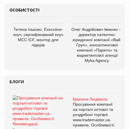
ОСОБИСТОСТІ
Тетяна Ільєнко, Executive-
Олег Андрійович Івченко —
коуч, сертифікований коуч
директор патентно-
МСС ICF, ментор для
юридичної компанії «Вайз
лідерів
Груп», консалтингової
компанії «Парето» та
маркетингової агенції
Myka Agency.
БЛОГИ
Брагина Людмила
Просування компанії
на порталі оптової та
роздрібної торгівлі
www.trademaster.ua.
правила. Особливості.