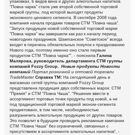
упаковках, 6 видов вина и других алкогольных напитков.
"Повна чарка" стала уже второй собственной торговой
маркой группы, под которой выходят продукты
экономного ценового сегмента. В сентябре 2008 года
компания начала продажи товаров СТМ "Повна чаша".
"Запуск продукции новой собственной торговой марки
"Повна чарка" мы завершили как раз к началу период
новогодних праздников. Шампанское "Советское" всегда
входит в перечень обязательных покупок к празднованию
Нового года, поэтому именно оно стало первым
продуктом СТМ "Повна чарка"", - пояснила
Галина
Малярова, руководитель департамента СТМ группы
компаний Fozzy Group.
Новые продукты
Новости
компаний
Портал розничной и оптовой торговли
TradeMaster
Справка ТМ:
На сегодняшний день в
магазинах сетей группы компаний Fozzy Group
представлена продукция двух собственных марок: СТМ
"Премія" и СТМ "Повна Чаша". "Решение ввести в
ассортимент торговых точек продукты под новой, а не
под традиционной торговой маркой эконом-сегмента
продиктовано, в том числе, необходимостью
разграничить алкогольную продукцию от других товаров.
Это позволит в будущем проводить рекламные кампании
СТМ "Повна Чаша" без ограничений, связанных с
присутствием в ассортименте алкогольных напитков", -