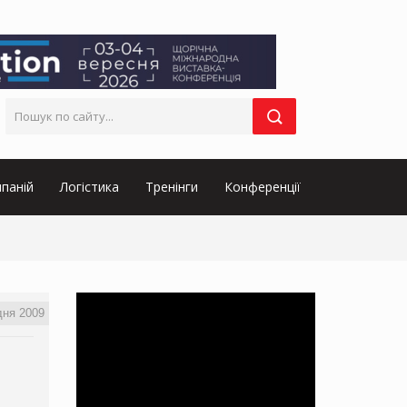
паній
Логістика
Тренінги
Конференції
дня 2009