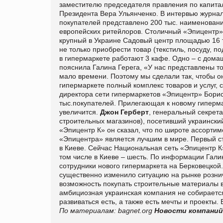
заместителю председателя правления по капитал
Президента Вера Ульянченко. В интервью журнали
покупателей представлено 200 тыс. наименовани
европейских ритейлоров. Столичный «Эпицентр» 
крупный в Украине Садовый центр площадью 16 ты
не только приобрести товар (текстиль, посуду, 
в гипермаркете работают 3 кафе. Одно – с домаш
пояснила Галина Герега, «У нас представлены то
мало времени. Поэтому мы сделали так, чтобы о
гипермаркете полный комплекс товаров и услуг,
директора сети гипермаркетов «Эпицентр» Борис
тыс.покупателей. Прилегающая к новому гиперма
увеличится.
Джон Герберт
, генеральный секрет
строительных магазинов), посетивший украински
«Эпицентр К» он сказал, что по широте ассорти
«Эпицентра» является лучшим в мире. Первый ст
в Киеве. Сейчас Национальная сеть «Эпицентр К
том числе в Киеве – шесть. По информации Галины
сотрудники нового гипермаркета на Берковецкой
существенно изменило ситуацию на рынке розни
возможность покупать строительные материалы в
амбициозная украинская компания не собирается
развиваться есть, а также есть мечты и проекты.
По материалам: bagnet.org
Новости компаний