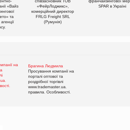
ентно-
співзасновник ТОВ
франчайзингової мер
нії «Вайз
«ФейрЛоджикс»,
SPAR в Україні
тингової
комерційний директор
ето» та
FRLG Freight SRL
 агенції
(Румунія)
cy.
Брагина Людмила
Просування компанії на
порталі оптової та
роздрібної торгівлі
www.trademaster.ua.
правила. Особливості.
Рекомендації