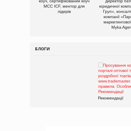
иробництва ТОВ
коуч, сертифікований коуч
директор пат
Герчак"
МСС ICF, ментор для
юридичної компа
лідерів
Груп», консал
компанії «Пар
маркетингової
Myka Agen
БЛОГИ
Брагина Людмила
Просування компанії на
порталі оптової та
роздрібної торгівлі
www.trademaster.ua.
правила. Особливості.
ії
Рекомендації