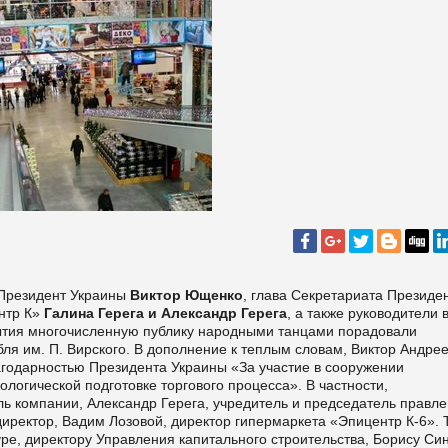
 Президент Украины
Виктор Ющенко
, глава Секретариата Президе
нтр К»
Галина Герега и Александр Герега
, а также руководители 
ытия многочисленную публику народными танцами порадовали
ля им. П. Вирского. В дополнение к теплым словам, Виктор Андре
агодарностью Президента Украины «За участие в сооружении
ологической подготовке торгового процесса». В частности,
ль компании, Александр Герега, учредитель и председатель правл
иректор, Вадим Лозовой, директор гипермаркета «Эпицентр К-6». 
е, директору Управления капитального строительства, Борису Си