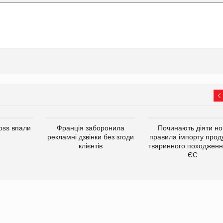
oss впали
Франція заборонила
Починають діяти но
рекламні дзвінки без згоди
правила імпорту проду
клієнтів
тваринного походженн
ЄС