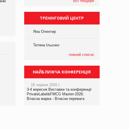
Всі тендери
ежі
Файно маркет Директор
компанії «УкраМарин»
департаменту з
виробництва
ТРЕНІНГОВИЙ ЦЕНТР
Яна Олентир
Тетяна Ільєнко
повний список
Брагина Людмила
Просування компанії на
НАЙБЛИЖЧА КОНФЕРЕНЦІЯ
порталі оптової та
роздрібної торгівлі
18 червня 2026 |
www.trademaster.ua.
3-4 вересня Виставки та конференції
правила. Особливості.
PrivateLabel&FMCG Master-2026:
Власна марка - Власна перевага