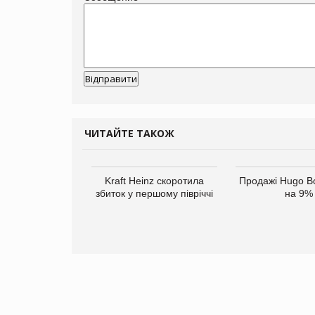
ЧИТАЙТЕ ТАКОЖ
верне клієнтам
Kraft Heinz скоротила
Продажі Hugo B
ларів за раніше
збиток у першому півріччі
на 9%
чені мита