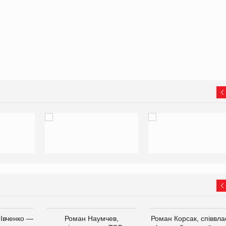
 Івченко —
Роман Наумчев,
Роман Корсак, співвла