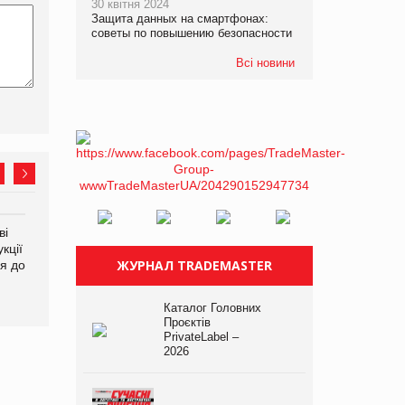
30 квітня 2024
Защита данных на смартфонах:
советы по повышению безопасности
Всі новини
ві
Аргентина повертається з
ФАО прогнозує зростання
кції
продуктами птахівництва
світових цін на
ЖУРНАЛ TRADEMASTER
я до
на європейський ринок
продовольство
Каталог Головних
Проєктів
PrivateLabel –
2026