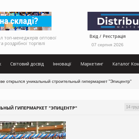
Вхід
Реєстрація
л топ-менеджерів оптової
та роздрібної торгівлі
07 серпня 2026
к
Світовий досвід
Інновації
Маркетинг
Каталог Ком
еве открылся уникальный строительный гипермаркет "Эпицентр"
14 гру
ЛЬНЫЙ ГИПЕРМАРКЕТ "ЭПИЦЕНТР"