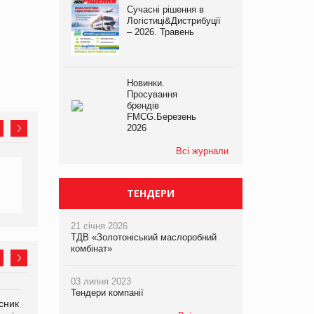
Сучасні рішення в
Логістиці&Дистрибуції
– 2026. Травень
Новинки.
Просування
брендів
FMCG.Березень
2026
Всі журнали
ТЕНДЕРИ
21 січня 2026
ТДВ «Золотоніський маслоробний
комбінат»
03 липня 2023
Тендери компанії
сник
Олексій Логачов-Михайлов
Яна Сараніна, директор