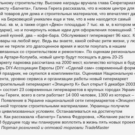
ьному строительству. Высокие награды вручала глава Секретариа
сту «Багнета», Галина Герега рассказала, что в новом центре для
й товаров для дома и строительных материалов, что впечатляет д
на Берковецкой уникален еще и тем, что в нем находится самый
с. кв. м, а также отдел «Деко» площадью 7 тыс. кв. м, в котором 
подарки), но и почерпнуть новые идеи для оформления помещений. 
ней кухней, два – кофе-бара. Обслуживают гипермаркет 96 касс. К
вары на любой вкус. Ведь вы знаете, какой сейчас ритм жизни, у л
ни не теряли это драгоценное время и могли покупать в нашем
 связанных со строительством и ремонтом». По оценкам региональн
а Артари-Колумба, новый центр будут посещать в день 20-25
ркету парковка рассчитана на 2000 мест, количество которых в бу
арь DIY-Ассоциации Европы (DIY: «Сделай сам» современный фор
й праздник, не скупился в комплиментах. Оценивая Национальную 
мента, уровню сервиса и организации работы новый гипермаркет
роительный гипермаркет «Эпицентр К» был открыт 6 декабря 2003
» состоит 23 современных гипермаркетов в крупных городах Украин
 Гереги, всего в сети работает 14 000 человек, 1300 из которых –
. Появление в Украине национальной сети гипермаркетов «Эпицент
чной торговли строительными материалами. Украинцы получили
 цивилизованных условиях. Останавливаться на достигнутом
. Как рассказала «Багнету» Галина Федоровна, «Желание расти и
 В будущем году мы планируем воплотить в жизнь пять новых проект
Портал розничной и оптовой торговли TradeMaster