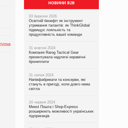
НОВИНИ B2B
03 березня 2026
Освітній бенефіт як інструмент
утримання талантів: як ThinkGlobal
підвищує лояльність та
продуктивність вашої команди
тупна
31 жовтня 2024
Компанія Rarog Tactical Gear
презентувала надлегкі керамічні
бронеплити
31 липня 2024
Напівфабрикати та консерви, які
стануть в пригоді, коли довго нема
світла
24 червня 2024
Meest Пошта і Shop-Express
розширюють можливості українських
підприємців