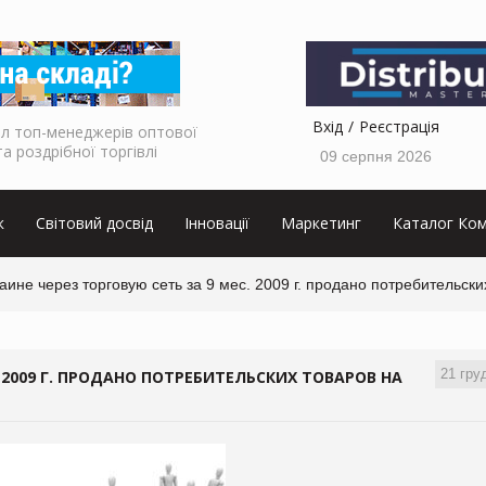
Вхід
Реєстрація
л топ-менеджерів оптової
та роздрібної торгівлі
09 серпня 2026
к
Світовий досвід
Інновації
Маркетинг
Каталог Ком
аине через торговую сеть за 9 мес. 2009 г. продано потребительски
21 гру
. 2009 Г. ПРОДАНО ПОТРЕБИТЕЛЬСКИХ ТОВАРОВ НА