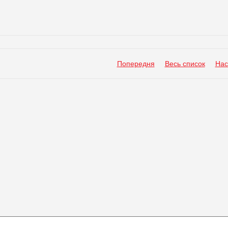
Попередня
Весь список
Нас