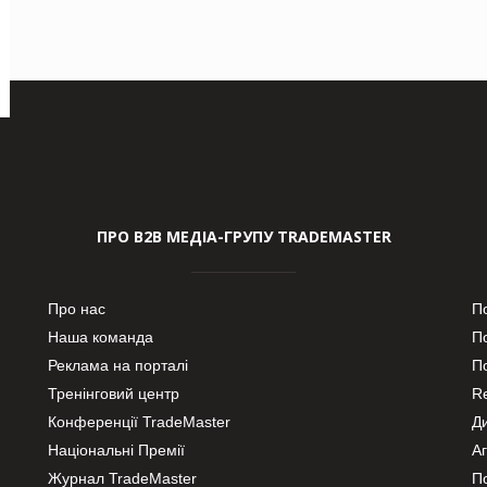
ПРО В2В МЕДІА-ГРУПУ TRADEMASTER
Про нас
П
Наша команда
П
Реклама на порталі
По
Тренінговий центр
Re
Конференції TradeMaster
Д
Національні Премії
А
Журнал TradeMaster
П