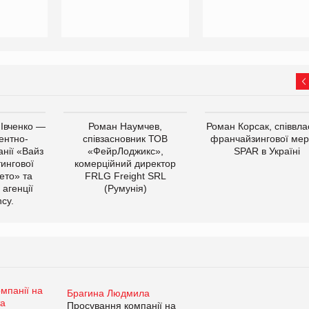
 Івченко —
Роман Наумчев,
Роман Корсак, співвла
ентно-
співзасновник ТОВ
франчайзингової мер
нії «Вайз
«ФейрЛоджикс»,
SPAR в Україні
тингової
комерційний директор
ето» та
FRLG Freight SRL
 агенції
(Румунія)
cy.
Брагина Людмила
Просування компанії на