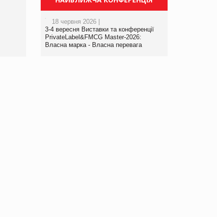
порталі оптової та
роздрібної торгівлі
18 червня 2026 |
www.trademaster.ua.
3-4 вересня Виставки та конференції
правила. Особливості.
PrivateLabel&FMCG Master-2026:
Власна марка - Власна перевага