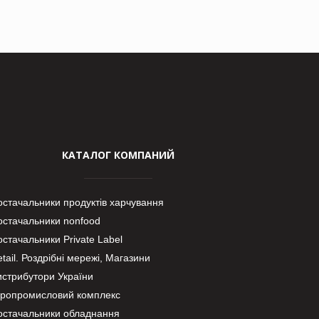
КАТАЛОГ КОМПАНИЙ
остачальники продуктів харчування
остачальники nonfood
стачальники Private Label
tail. Роздрібні мережі, Магазини
истрибутори України
гропромисловий комплекс
остачальники обладнання