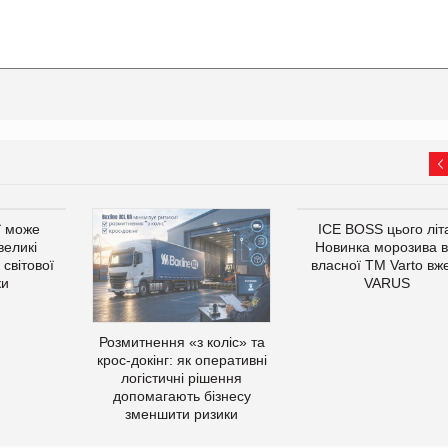
ї може
ICE BOSS цього літ
великі
Новинка морозива в
світової
власної ТМ Varto вж
ки
VARUS
Розмитнення «з коліс» та
крос-докінг: як оперативні
логістичні рішення
допомагають бізнесу
зменшити ризики