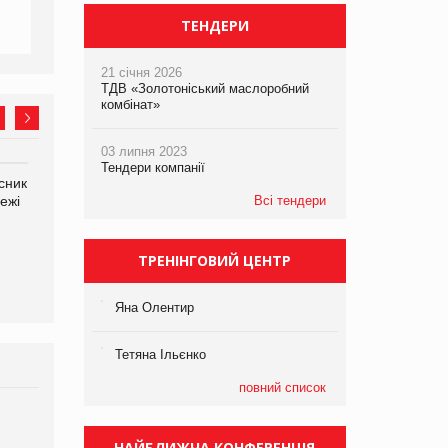
ТЕНДЕРИ
21 січня 2026
ТДВ «Золотоніський маслоробний
комбінат»
03 липня 2023
Тендери компанії
сник
Олексій Логачов-Михайлов
Яна Сараніна, директор
ежі
Файно маркет Директор
Всі тендери
компанії «УкраМарин»
департаменту з
виробництва
ТРЕНІНГОВИЙ ЦЕНТР
Яна Олентир
Тетяна Ільєнко
повний список
Брагина Людмила
Просування компанії на
НАЙБЛИЖЧА КОНФЕРЕНЦІЯ