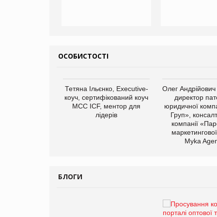
ОСОБИСТОСТІ
Тетяна Ільєнко, Executive-
Олег Андрійович
коуч, сертифікований коуч
директор пат
МСС ICF, ментор для
юридичної компа
лідерів
Груп», консал
компанії «Пар
маркетингової
арас Ігорович,
Myka Agen
иробництва ТОВ
Герчак"
БЛОГИ
Брагина Людмила
Просування компанії на