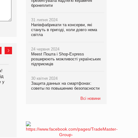
презентувала надлегкі керамічні
бронеплити
31 липня 2024
Напівфабрикати та консерви, які
стануть в пригоді, коли довго нема
світла
24 червня 2024
Meest Пошта і Shop-Express
розширюють можливості українських
підприємців
а!
EVA.UA запустила
Kraft Heinz скоротила
ід
кампанію «Хто б знав» про
збиток у першому півріччі
30 квітня 2024
е у
асортимент, якого покупці
Защита данных на смартфонах:
не очікують побачити на
советы по повышению безопасности
платформі
Всі новини