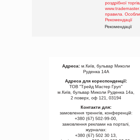
порталі оптової та
роздрібної торгівлі
www.trademaster.ua.
правила. Особливості.
ії
Рекомендації
Адреса:
м.Київ, бульвар Миколи
Руденка 14А
Адреса для кореспонденції:
ТОВ "Tрейд Мастер Груп"
м.Київ, бульвар Миколи Руденка 14а,
2 поверх, оф 121, 03194
Контакти для:
замовлення треннгів, конференцій:
+380 (67) 502-99-00,
замовлення реклами на порталі,
журналах:
+380 (67) 502 30 13,