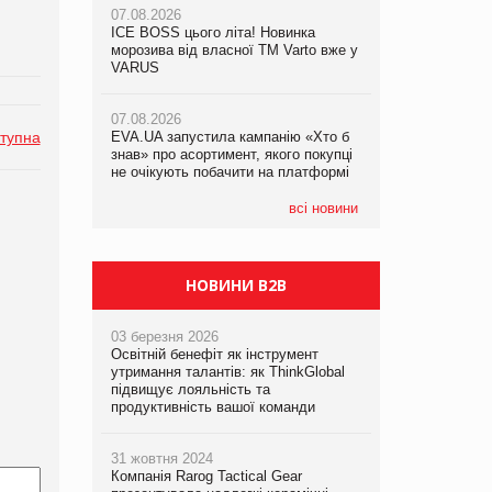
07.08.2026
07.08.2026
ICE BOSS цього літа! Новинка
ICE BOSS цього літа! Новинка
07.08.2026
морозива від власної ТМ Varto вже у
морозива від власної ТМ Varto вже у
Франція заборонила рекламні дзвінки
VARUS
VARUS
без згоди клієнтів
07.08.2026
07.08.2026
тупна
EVA.UA запустила кампанію «Хто б
EVA.UA запустила кампанію «Хто б
знав» про асортимент, якого покупці
знав» про асортимент, якого покупці
не очікують побачити на платформі
не очікують побачити на платформі
всі новини
НОВИНИ B2B
03 березня 2026
Освітній бенефіт як інструмент
утримання талантів: як ThinkGlobal
підвищує лояльність та
продуктивність вашої команди
31 жовтня 2024
Компанія Rarog Tactical Gear