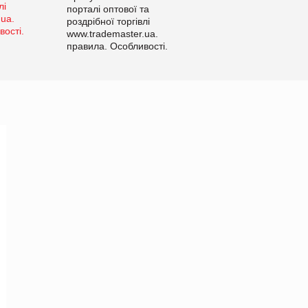
порталі оптової та
роздрібної торгівлі
www.trademaster.ua.
правила. Особливості.
Рекомендації