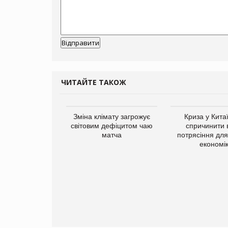
ЧИТАЙТЕ ТАКОЖ
Зміна клімату загрожує
Криза у Кита
світовим дефіцитом чаю
спричинити 
матча
потрясіння для 
економі
ує виробника
добавок Thorne