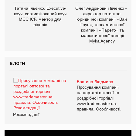
,
Тетяна Ільєнко, Executive-
Олег Андрійович Івченко —
ОВ
коуч, сертифікований коуч
директор патентно-
МСС ICF, ментор для
юридичної компанії «Вайз
лідерів
Груп», консалтингової
компанії «Парето» та
маркетингової агенції
Myka Agency.
БЛОГИ
Брагина Людмила
ї
Просування компанії
а
на порталі оптової та
роздрібної торгівлі
www.trademaster.ua.
і.
правила. Особливості.
Рекомендації
Ре