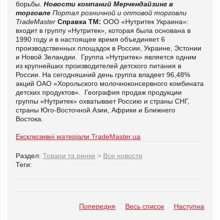
борьбы.
Новости компаний
Мерчендайзинг в
торговле
Портал розничной и оптовой торговли
TradeMaster
Справка ТМ:
ООО «Нутритек Украина»:
входит в группу «Нутритек», которая была основана в
1990 году и в настоящее время объединяет 6
производственных площадок в России, Украине, Эстонии
и Новой Зеландии. Группа «Нутритек» является одним
из крупнейших производителей детского питания в
России. На сегодняшний день группа владеет 96,48%
акций ОАО «Хорольского молочноконсервного комбината
детских продуктов». География продаж продукции
группы «Нутритек» охватывает Россию и страны СНГ,
страны Юго-Восточной Азии, Африки и Ближнего
Востока.
Ексклюзивні матеріали TradeMaster.ua
Раздел:
Товари та ринки
>
Все новости
Теги:
Попередня
Весь список
Наступна