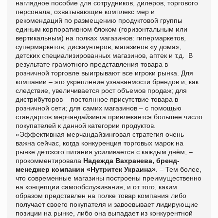
наглядное пособие для сотрудников, дилеров, торгового
персонала, охватывающие комплекс мер и
рекомендаций по размещению продуктовой группы
единым корпоративном блоком (горизонтальным или
вертикальным) на полках магазинов: гипермаркетов,
супермаркетов, дискаунтеров, магазинов «у дома»,
детских специализированных магазинов, аптек и т.д.
В
результате грамотного представления товара в
розничной торговле выигрывают все игроки рынка. Для
компании – это укрепление узнаваемости брендов и, как
следствие, увеличивается рост объемов продаж; для
дистрибуторов – постоянное присутствие товара в
розничной сети; для самих магазинов – с помощью
стандартов мерчандайзинга привлекается большее число
покупателей к данной категории продуктов.
«Эффективная мерчандайзинговая стратегия очень
важна сейчас, когда конкуренция торговых марок на
рынке детского питания усиливается с каждым днём,
–
прокомментировала
Надежда Вахранева, бренд-
менеджер компании «Нутритек Украина»
.
–
Тем более,
что современные магазины построены преимущественно
на концепции самообслуживания, и от того, каким
образом представлен на полке товар компания либо
получает своего покупателя и завоевывает лидирующие
позиции на рынке, либо она выпадает из конкурентной