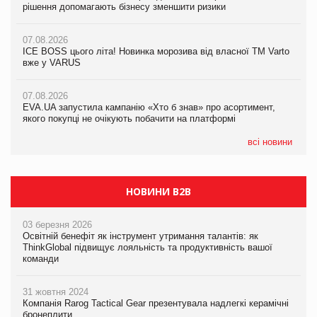
рішення допомагають бізнесу зменшити ризики
рішення допомагають бізнесу зменшити ризики
07.08.2026
07.08.2026
07.08.2026
Продажі Hugo Boss впали на 9%
ICE BOSS цього літа! Новинка морозива від власної ТМ Varto
ICE BOSS цього літа! Новинка морозива від власної ТМ Varto
вже у VARUS
вже у VARUS
07.08.2026
Франція заборонила рекламні дзвінки без згоди клієнтів
07.08.2026
07.08.2026
EVA.UA запустила кампанію «Хто б знав» про асортимент,
EVA.UA запустила кампанію «Хто б знав» про асортимент,
якого покупці не очікують побачити на платформі
якого покупці не очікують побачити на платформі
всі новини
НОВИНИ B2B
03 березня 2026
Освітній бенефіт як інструмент утримання талантів: як
ThinkGlobal підвищує лояльність та продуктивність вашої
команди
31 жовтня 2024
Компанія Rarog Tactical Gear презентувала надлегкі керамічні
бронеплити