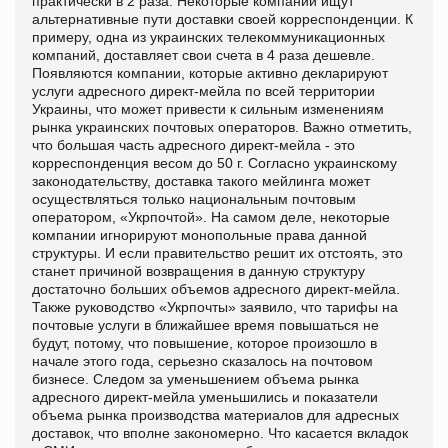
практически в 2 раза. Некоторые компании ищут
альтернативные пути доставки своей корреспонденции. К
примеру, одна из украинских телекоммуникационных
компаний, доставляет свои счета в 4 раза дешевле.
Появляются компании, которые активно декларируют
услуги адресного директ-мейла по всей территории
Украины, что может привести к сильным изменениям
рынка украинских почтовых операторов. Важно отметить,
что большая часть адресного директ-мейла - это
корреспонденция весом до 50 г. Согласно украинскому
законодательству, доставка такого мейлинга может
осуществляться только национальным почтовым
оператором, «Укрпочтой». На самом деле, некоторые
компании игнорируют монопольные права данной
структуры. И если правительство решит их отстоять, это
станет причиной возвращения в данную структуру
достаточно больших объемов адресного директ-мейла.
Также руководство «Укрпочты» заявило, что тарифы на
почтовые услуги в ближайшее время повышаться не
будут, потому, что повышение, которое произошло в
начале этого года, серьезно сказалось на почтовом
бизнесе. Следом за уменьшением объема рынка
адресного директ-мейла уменьшились и показатели
объема рынка производства материалов для адресных
доставок, что вполне закономерно. Что касается вкладок