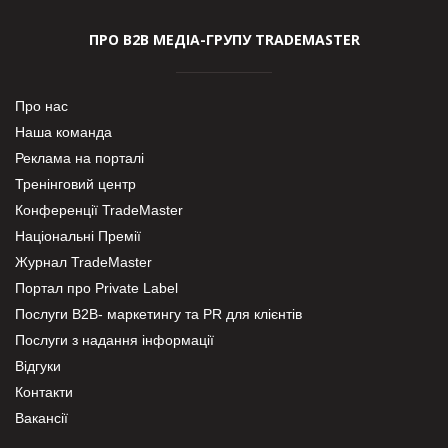
ПРО В2В МЕДІА-ГРУПУ TRADEMASTER
Про нас
Наша команда
Реклама на порталі
Тренінговий центр
Конференції TradeMaster
Національні Премії
Журнал TradeMaster
Портал про Private Label
Послуги В2В- маркетингу та PR для клієнтів
Послуги з надання інформації
Відгуки
Контакти
Вакансії