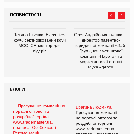
ОСОБИСТОСТІ
,
Тетяна Ільєнко, Executive-
Олег Андрійович Івченко —
ОВ
коуч, сертифікований коуч
директор патентно-
МСС ICF, ментор для
юридичної компанії «Вайз
лідерів
Груп», консалтингової
компанії «Парето» та
маркетингової агенції
Myka Agency.
БЛОГИ
Брагина Людмила
ї
Просування компанії
а
на порталі оптової та
роздрібної торгівлі
www.trademaster.ua.
і.
правила. Особливості.