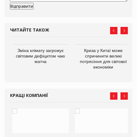
ЧИТАЙТЕ ТАКОЖ
Зміна клімату загрожує
Криза у Китаї може
ne
світовим дефіцитом чаю
спричинити великі
матча
потрясіння для світової
економіки
КРАЩІ КОМПАНІЇ