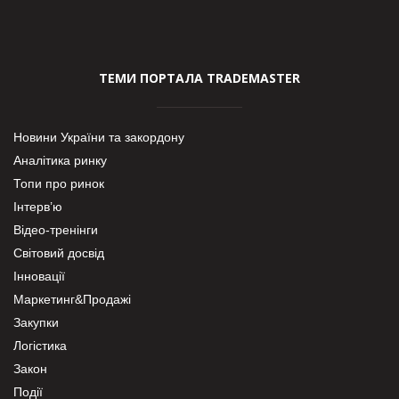
ТЕМИ ПОРТАЛА TRADEMASTER
Новини України та закордону
Аналітика ринку
Топи про ринок
Інтерв’ю
Відео-тренінги
Світовий досвід
Інновації
Маркетинг&Продажі
Закупки
Логістика
Закон
Події