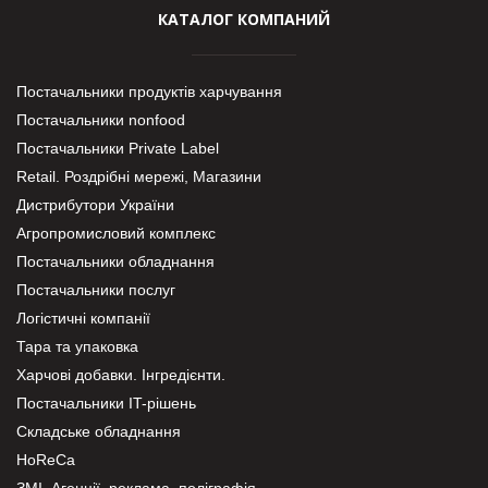
КАТАЛОГ КОМПАНИЙ
Постачальники продуктів харчування
Постачальники nonfood
Постачальники Private Label
Retail. Роздрібні мережі, Магазини
Дистрибутори України
Агропромисловий комплекс
Постачальники обладнання
Постачальники послуг
Логістичні компанії
Тара та упаковка
Харчові добавки. Інгредієнти.
Постачальники IT-рішень
Складське обладнання
HoReCa
ЗМІ, Агенції, реклама, поліграфія