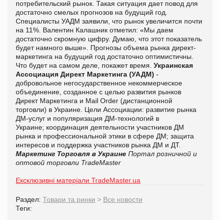
потребительский рынок. Такая ситуация дает повод для
достаточно смелых прогнозов на будущий год.
Специалисты УАДМ заявили, что рынок увеличится почти
на 11%. Валентин Калашник отметил: «Мы даем
достаточно скромную цифру. Думаю, что этот показатель
будет намного выше». Прогнозы объема рынка директ-
маркетинга на будущий год достаточно оптимистичны.
Что будет на самом деле, покажет время.
Украинская
Ассоциация Директ Маркетинга
(УАДМ)
-
добровольное негосударственное некоммерческое
объединение, созданное с целью развития рынков
Директ Маркетинга и Mail Order (дистанционной
торговли) в Украине. Цели Ассоциации: развитие рынка
ДМ-услуг и популяризация ДМ-технологий в
Украине; координация деятельности участников ДМ
рынка и профессиональной этики в сфере ДМ; защита
интересов и поддержка участников рынка ДМ и ДТ.
Маркетинг
Торговля в Украине
Портал розничной и
оптовой торговли TradeMaster
Ексклюзивні матеріали TradeMaster.ua
Раздел:
Товари та ринки
>
Все новости
Теги: