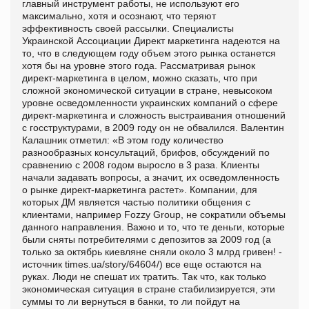
главный инструмент работы, не используют его
максимально, хотя и осознают, что теряют
эффективность своей рассылки. Специалисты
Украинской Ассоциации Директ маркетинга надеются на
то, что в следующем году объем этого рынка останется
хотя бы на уровне этого года. Рассматривая рынок
директ-маркетинга в целом, можно сказать, что при
сложной экономической ситуации в стране, невысоком
уровне осведомленности украинских компаний о сфере
директ-маркетинга и сложность выстраивания отношений
с госструктурами, в 2009 году он не обвалился. Валентин
Калашник отметил: «В этом году количество
разнообразных консультаций, брифов, обсуждений по
сравнению с 2008 годом выросло в 3 раза. Клиенты
начали задавать вопросы, а значит, их осведомленность
о рынке директ-маркетинга растет». Компании, для
которых ДМ является частью политики общения с
клиентами, например Fozzy Group, не сократили объемы
данного направления. Важно и то, что те деньги, которые
были сняты потребителями с депозитов за 2009 год (а
только за октябрь киевляне сняли около 3 млрд гривен! -
источник times.ua/story/64604/) все еще остаются на
руках. Люди не спешат их тратить. Так что, как только
экономическая ситуация в стране стабилизируется, эти
суммы то ли вернуться в банки, то ли пойдут на