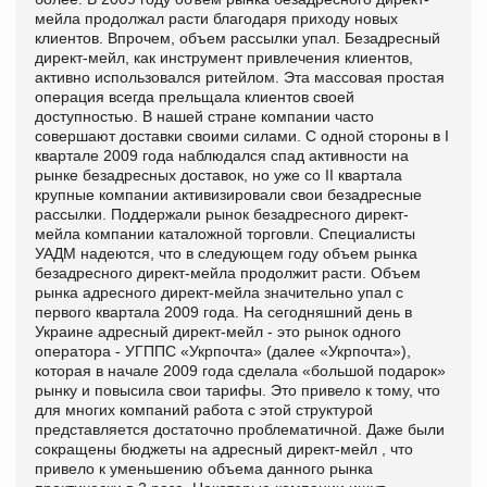
мейла продолжал расти благодаря приходу новых
клиентов. Впрочем, объем рассылки упал. Безадресный
директ-мейл, как инструмент привлечения клиентов,
активно использовался ритейлом. Эта массовая простая
операция всегда прельщала клиентов своей
доступностью. В нашей стране компании часто
совершают доставки своими силами. С одной стороны в I
квартале 2009 года наблюдался спад активности на
рынке безадресных доставок, но уже со II квартала
крупные компании активизировали свои безадресные
рассылки. Поддержали рынок безадресного директ-
мейла компании каталожной торговли. Специалисты
УАДМ надеются, что в следующем году объем рынка
безадресного директ-мейла продолжит расти. Объем
рынка адресного директ-мейла значительно упал с
первого квартала 2009 года. На сегодняшний день в
Украине адресный директ-мейл - это рынок одного
оператора - УГППС «Укрпочта» (далее «Укрпочта»),
которая в начале 2009 года сделала «большой подарок»
рынку и повысила свои тарифы. Это привело к тому, что
для многих компаний работа с этой структурой
представляется достаточно проблематичной. Даже были
сокращены бюджеты на адресный директ-мейл , что
привело к уменьшению объема данного рынка