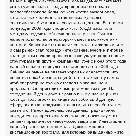
в СМИ и других инструментов, объем данного сегмента
рынка уменьшился. Предотвращению его обвала
поспособствовало большое количество материалов,
которые были вложены в глянцевые журналы.
Увеличился объем рынка услуг колл-центров. Во втором
полугодии 2009 года специалисты УАДМ изменили
методику подсчета объема данного рынка. Считать
начали количество операторских мест в колл/контакт-
центрах. Во время этих подсчетов стало очевидным, что
и сам рынок стал гораздо интенсивнее. Многие in-hоuse
колл-центры начали продавать свои услуги родственным
структурам или другим компаниям. Уже с июня этого года
данный сегмент вернулся в состояние лета 2008 года.
Сейчас на рынке не хватает хороших операторов, что
является яркой иллюстрацией того, что клиенту важно,
чтоб оператор не только отвечал на звонки, но и
продавал. Это приводит к быстрой монетизации. На
сегодняшний день даже недавно вышедшие на рынок
колл-центров игроки не сидят без работы. В данную
сферу активно вкладывают деньги, что способствует ее
развитию. Рынок адресных баз данных традиционно
находится в депрессивном состоянии, поскольку этот
сегмент практически невозможно защитить. Инвестиции в
данный рынок ничтожно малы. Даже компании
дистанционной торговли, для которых базы данных - это