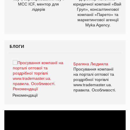
МСС ICF, ментор для
юридичної компанії «Вайз
лідерів
Груп», консалтингової
компанії «Парето» та
маркетингової агенції
Myka Agency.
БЛОГИ
Брагина Людмила
ї
Просування компанії
а
на порталі оптової та
роздрібної торгівлі
www.trademaster.ua.
і.
правила. Особливості.
Рекомендації
Ре