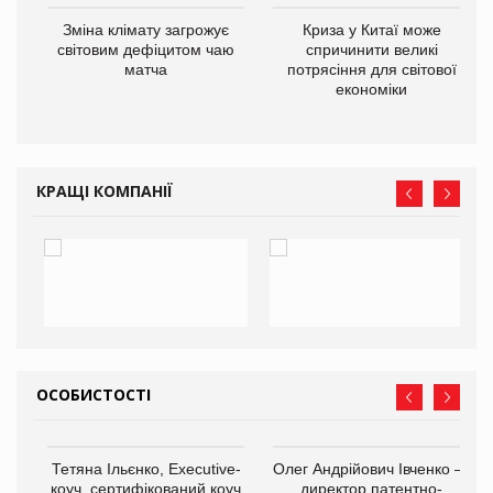
Зміна клімату загрожує
Криза у Китаї може
ne
світовим дефіцитом чаю
спричинити великі
матча
потрясіння для світової
економіки
КРАЩІ КОМПАНІЇ
ОСОБИСТОСТІ
,
Тетяна Ільєнко, Executive-
Олег Андрійович Івченко —
ОВ
коуч, сертифікований коуч
директор патентно-