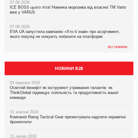
07.08.2026
07.08.2026
Продажі Hugo Boss впали на 9%
ICE BOSS цього літа! Новинка морозива від власної ТМ Varto
ICE BOSS цього літа! Новинка морозива від власної ТМ Varto
вже у VARUS
вже у VARUS
07.08.2026
Франція заборонила рекламні дзвінки без згоди клієнтів
07.08.2026
07.08.2026
EVA.UA запустила кампанію «Хто б знав» про асортимент,
EVA.UA запустила кампанію «Хто б знав» про асортимент,
якого покупці не очікують побачити на платформі
якого покупці не очікують побачити на платформі
всі новини
НОВИНИ B2B
03 березня 2026
Освітній бенефіт як інструмент утримання талантів: як
ThinkGlobal підвищує лояльність та продуктивність вашої
команди
31 жовтня 2024
Компанія Rarog Tactical Gear презентувала надлегкі керамічні
бронеплити
31 липня 2024