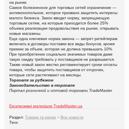
на рынке.
Самое болезненное для торговых сетей ограничение —
антимонопольное, которое призвано защитить интересы
малого бизнеса. Закон вводит норму, запрещающую
торговым сетям, на которые приходится более 25%
объема реализации продовольствия на рынке, открывать
новые магазины.
Еще одна ключевая норма закона — запрет ритейлерам
включать в договоры поставки все виды бонусов, кроме
премии за объем, которая не должна превышать 10%.
При приобретении социально значимых товаров даже
такую скидку требовать у поставщиков не разрешается.
Также новый закон жестко регламентирует сроки оплаты
товара, чтобы защитить поставщиков от отсрочек,
которые сети растягивают на месяцы.
Торговля за рубежом
Законодательство в торговле
Портал розничной и оптовой торговли TradeMaster
Ексклюзивні матеріали TradeMaster.ua
Раздел:
Товари та ринки
>
Все новости
Теги: