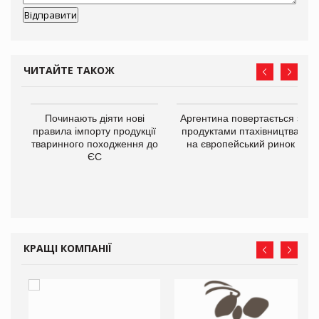
ЧИТАЙТЕ ТАКОЖ
в
Починають діяти нові
Аргентина повертається з
правила імпорту продукції
продуктами птахівництва
тваринного походження до
на європейський ринок
О:
ЄС
КРАЩІ КОМПАНІЇ