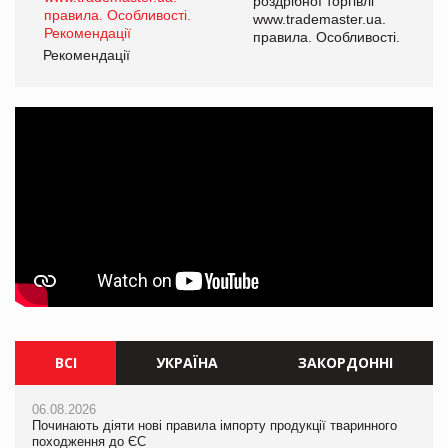
роздрібної торгівлі
www.trademaster.ua.
і.
правила. Особливості.
Рекомендації
Ре
ВСІ
УКРАЇНА
ЗАКОРДОННІ
06.08.2026
06.08.2026
06.08.2026
Починають діяти нові правила імпорту продукції тваринного
Починають діяти нові правила імпорту продукції тваринного
Починають діяти нові правила імпорту продукції тваринного
походження до ЄС
походження до ЄС
походження до ЄС