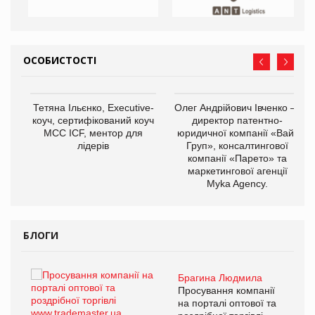
ОСОБИСТОСТІ
,
Тетяна Ільєнко, Executive-
Олег Андрійович Івченко —
ОВ
коуч, сертифікований коуч
директор патентно-
МСС ICF, ментор для
юридичної компанії «Вайз
лідерів
Груп», консалтингової
компанії «Парето» та
маркетингової агенції
Myka Agency.
БЛОГИ
Брагина Людмила
ї
Просування компанії
а
на порталі оптової та