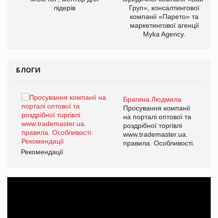
лідерів
Груп», консалтингової
компанії «Парето» та
маркетингової агенції
Myka Agency.
БЛОГИ
Брагина Людмила
ї
Просування компанії
а
на порталі оптової та
роздрібної торгівлі
www.trademaster.ua.
і.
правила. Особливості.
Рекомендації
Ре