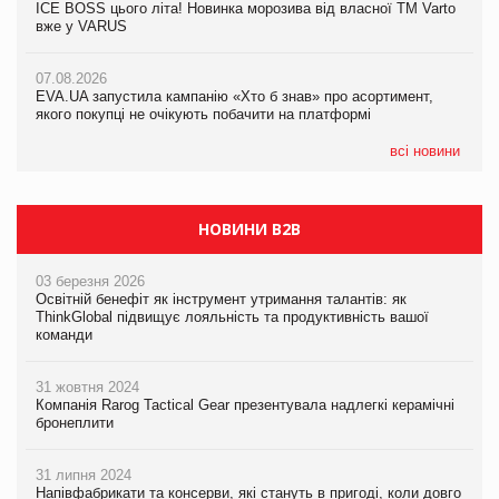
ICE BOSS цього літа! Новинка морозива від власної ТМ Varto
ICE BOSS цього літа! Новинка морозива від власної ТМ Varto
вже у VARUS
вже у VARUS
07.08.2026
Франція заборонила рекламні дзвінки без згоди клієнтів
07.08.2026
07.08.2026
EVA.UA запустила кампанію «Хто б знав» про асортимент,
EVA.UA запустила кампанію «Хто б знав» про асортимент,
якого покупці не очікують побачити на платформі
якого покупці не очікують побачити на платформі
всі новини
НОВИНИ B2B
03 березня 2026
Освітній бенефіт як інструмент утримання талантів: як
ThinkGlobal підвищує лояльність та продуктивність вашої
команди
31 жовтня 2024
Компанія Rarog Tactical Gear презентувала надлегкі керамічні
бронеплити
31 липня 2024
Напівфабрикати та консерви, які стануть в пригоді, коли довго