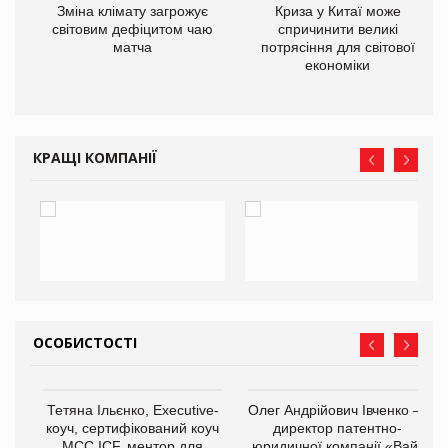
Зміна клімату загрожує
Криза у Китаї може
ne
світовим дефіцитом чаю
спричинити великі
матча
потрясіння для світової
економіки
КРАЩІ КОМПАНІЇ
ОСОБИСТОСТІ
,
Тетяна Ільєнко, Executive-
Олег Андрійович Івченко —
ОВ
коуч, сертифікований коуч
директор патентно-
МСС ICF, ментор для
юридичної компанії «Вайз