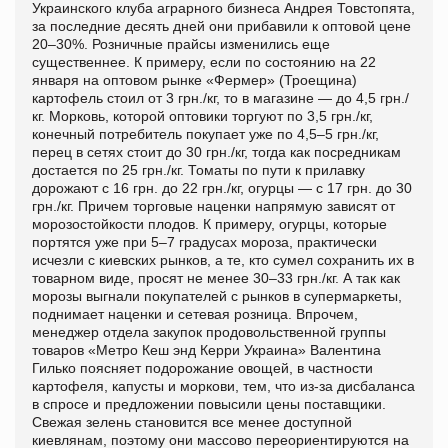
Украинского клуба аграрного бизнеса Андрея Товстопята,
за последние десять дней они прибавили к оптовой цене
20–30%. Розничные прайсы изменились еще
существеннее. К примеру, если по состоянию на 22
января на оптовом рынке «Фермер» (Троещина)
картофель стоил от 3 грн./кг, то в магазине — до 4,5 грн./
кг. Морковь, которой оптовики торгуют по 3,5 грн./кг,
конечный потребитель покупает уже по 4,5–5 грн./кг,
перец в сетях стоит до 30 грн./кг, тогда как посредникам
достается по 25 грн./кг. Томаты по пути к прилавку
дорожают с 16 грн. до 22 грн./кг, огурцы — с 17 грн. до 30
грн./кг. Причем торговые наценки напрямую зависят от
морозостойкости плодов. К примеру, огурцы, которые
портятся уже при 5–7 градусах мороза, практически
исчезли с киевских рынков, а те, кто сумел сохранить их в
товарном виде, просят не менее 30–33 грн./кг. А так как
морозы выгнали покупателей с рынков в супермаркеты,
поднимает наценки и сетевая розница. Впрочем,
менеджер отдела закупок продовольственной группы
товаров «Метро Кеш энд Керри Украина» Валентина
Гилько поясняет подорожание овощей, в частности
картофеля, капусты и моркови, тем, что из-за дисбаланса
в спросе и предложении повысили цены поставщики.
Свежая зелень становится все менее доступной
киевлянам, поэтому они массово переориентируются на