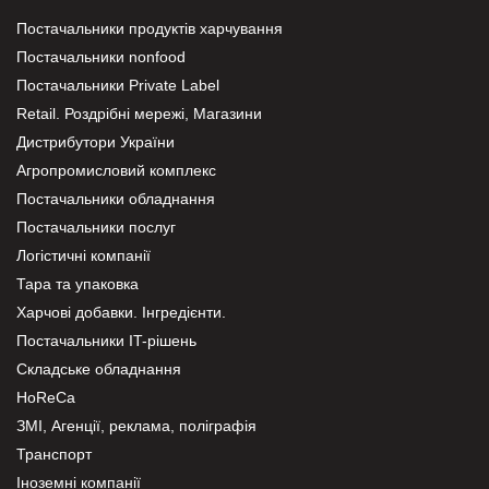
Постачальники продуктів харчування
Постачальники nonfood
Постачальники Private Label
Retail. Роздрібні мережі, Магазини
Дистрибутори України
Агропромисловий комплекс
Постачальники обладнання
Постачальники послуг
Логістичні компанії
Тара та упаковка
Харчові добавки. Інгредієнти.
Постачальники IT-рішень
Складське обладнання
HoReCa
ЗМІ, Агенції, реклама, поліграфія
Транспорт
Іноземні компанії