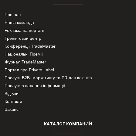
Про нас
Наша команда
Реклама на порталі
Тренінговий центр
Конференції TradeMaster
Національні Премії
Журнал TradeMaster
Портал про Private Label
Послуги В2В- маркетингу та PR для клієнтів
Послуги з надання інформації
Відгуки
Контакти
Вакансії
КАТАЛОГ КОМПАНИЙ