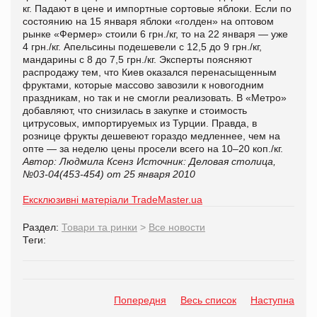
кг. Падают в цене и импортные сортовые яблоки. Если по
состоянию на 15 января яблоки «голден» на оптовом
рынке «Фермер» стоили 6 грн./кг, то на 22 января — уже
4 грн./кг. Апельсины подешевели с 12,5 до 9 грн./кг,
мандарины с 8 до 7,5 грн./кг. Эксперты поясняют
распродажу тем, что Киев оказался перенасыщенным
фруктами, которые массово завозили к новогодним
праздникам, но так и не смогли реализовать. В «Метро»
добавляют, что снизилась в закупке и стоимость
цитрусовых, импортируемых из Турции. Правда, в
рознице фрукты дешевеют гораздо медленнее, чем на
опте — за неделю цены просели всего на 10–20 коп./кг.
Автор: Людмила Ксенз
Источник: Деловая столица,
№03-04(453-454) от 25 января 2010
Ексклюзивні матеріали TradeMaster.ua
Раздел:
Товари та ринки
>
Все новости
Теги:
Попередня
Весь список
Наступна