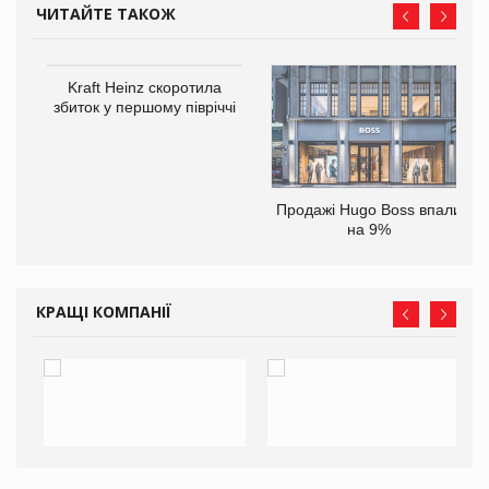
ЧИТАЙТЕ ТАКОЖ
Kraft Heinz скоротила
збиток у першому півріччі
ам
Продажі Hugo Boss впали
іше
на 9%
КРАЩІ КОМПАНІЇ