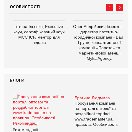
ОСОБИСТОСТІ
,
Тетяна Ільєнко, Executive-
Олег Андрійович Івченко —
ОВ
коуч, сертифікований коуч
директор патентно-
МСС ICF, ментор для
юридичної компанії «Вайз
лідерів
Груп», консалтингової
компанії «Парето» та
маркетингової агенції
Myka Agency.
БЛОГИ
Брагина Людмила
ї
Просування компанії
а
на порталі оптової та
роздрібної торгівлі
www.trademaster.ua.
і.
правила. Особливості.
Рекомендації
Ре