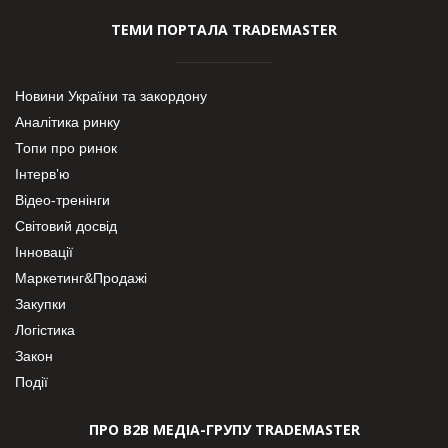
ТЕМИ ПОРТАЛА TRADEMASTER
Новини України та закордону
Аналітика ринку
Топи про ринок
Інтерв’ю
Відео-тренінги
Світовий досвід
Інновації
Маркетинг&Продажі
Закупки
Логістика
Закон
Події
ПРО В2В МЕДІА-ГРУПУ TRADEMASTER