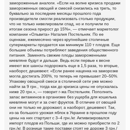
замороженные аналоги. «Если на волне кризиса продажи
замороженных овощей и смесей снизились на треть, то
буквально за последние месяцы прошлого года
производители смогли реализовать столько продукции,
что не только нивелировали спад, но и получили по
итогам сезона прирост до 15%», — отмечает маркетолог
компании «Ольвита» Наталия Постельняк. По ее
оценкам, ежемесячно через крупнейшие столичные
супермаркеты продается как минимум 110 т плодов. Еще
большие объемы потребляют заведения общественного
питания. Заменять свежие плоды замороженными
киевляне будут и дальше. Ведь если первые к весне
имеют все шансы подорожать еще в 1,5 раза, то вторые,
наоборот, дешевеют. «Если ранее наценка на заморозке
могла достигать 200%, то теперь не превышает 20–50%.
Упаковку овощной смеси в столичной сети уже можно
найти за 9 грн., тогда как до кризиса цены не опускалась
ниже 20 грн.», — говорит г-жа Постельняк. Пополнить
запас витаминов в организме без ущерба для кошелька
киевляне могут и за счет фруктов. В отличие от овощей
они не только не дорожают, а наоборот, дешевеют. Так,
из-за большого урожая яблок в Украине в прошлом году
цены на них стартуют с 3–4 грн./кг. Активизировался
импорт плодов из Польши, где их можно приобрести по 2
грн./кг. В рознице такие поставки стоят не дороже 3 грн./