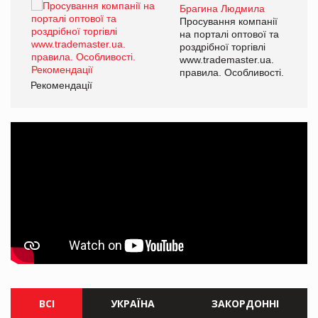
Брагина Людмила
ї
Просування компанії
а
на порталі оптової та
роздрібної торгівлі
www.trademaster.ua.
і.
правила. Особливості.
Рекомендації
Ре
ВСІ
УКРАЇНА
ЗАКОРДОННІ