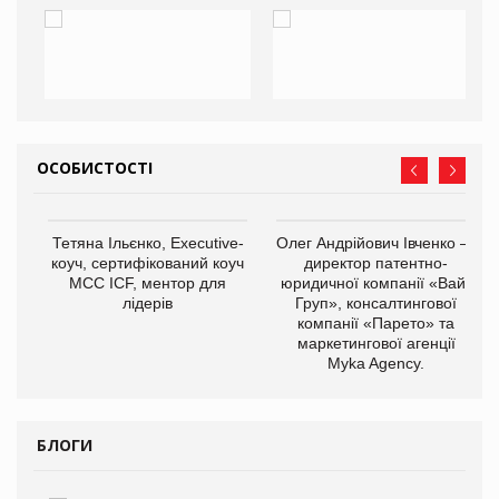
ОСОБИСТОСТІ
,
Тетяна Ільєнко, Executive-
Олег Андрійович Івченко —
ОВ
коуч, сертифікований коуч
директор патентно-
МСС ICF, ментор для
юридичної компанії «Вайз
лідерів
Груп», консалтингової
компанії «Парето» та
маркетингової агенції
Myka Agency.
БЛОГИ