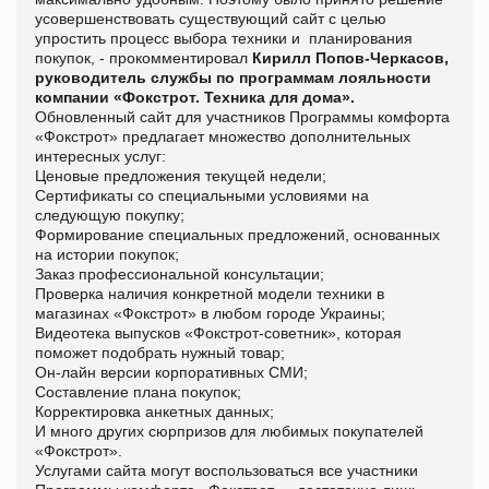
усовершенствовать существующий сайт с целью
упростить процесс выбора техники и планирования
покупок, - прокомментировал
Кирилл Попов-Черкасов,
руководитель службы по программам лояльности
компании «Фокстрот. Техника для дома».
Обновленный сайт для участников Программы комфорта
«Фокстрот» предлагает множество дополнительных
интересных услуг:
Ценовые предложения текущей недели;
Сертификаты со специальными условиями на
следующую покупку;
Формирование специальных предложений, основанных
на истории покупок;
Заказ профессиональной консультации;
Проверка наличия конкретной модели техники в
магазинах «Фокстрот» в любом городе Украины;
Видеотека выпусков «Фокстрот-советник», которая
поможет подобрать нужный товар;
Он-лайн версии корпоративных СМИ;
Составление плана покупок;
Корректировка анкетных данных;
И много других сюрпризов для любимых покупателей
«Фокстрот».
Услугами сайта могут воспользоваться все участники