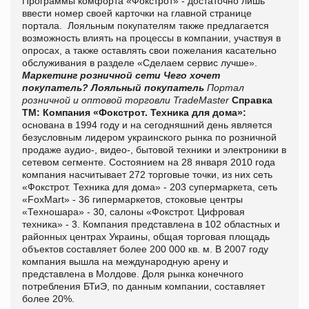
Программы комфорта «Фокстрот» - достаточно лишь
ввести номер своей карточки на главной странице
портала. Лояльным покупателям также предлагается
возможность влиять на процессы в компании, участвуя в
опросах, а также оставлять свои пожелания касательно
обслуживания в разделе «Сделаем сервис лучше».
Маркетинг розничной сети
Чего хочет
покупатель? Лояльный покупатель
Портал
розничной и оптовой торговли TradeMaster
Справка
ТМ:
Компания «Фокстрот. Техника для дома»:
основана в 1994 году и на сегодняшний день является
безусловным лидером украинского рынка по розничной
продаже аудио-, видео-, бытовой техники и электроники в
сетевом сегменте. Состоянием на 28 января 2010 года
компания насчитывает 272 торговые точки, из них сеть
«Фокстрот. Техника для дома» - 203 супермаркета, сеть
«
FoxMart
» - 36 гипермаркетов, стоковые центры
«Техношара» - 30, салоны «Фокстрот. Цифровая
техника» - 3. Компания представлена в 102 областных и
районных центрах Украины, общая торговая площадь
объектов составляет более 200 000 кв. м. В 2007 году
компания вышла на международную арену и
представлена в Молдове. Доля рынка конечного
потребления БТиЭ, по данным компании, составляет
более 20%.