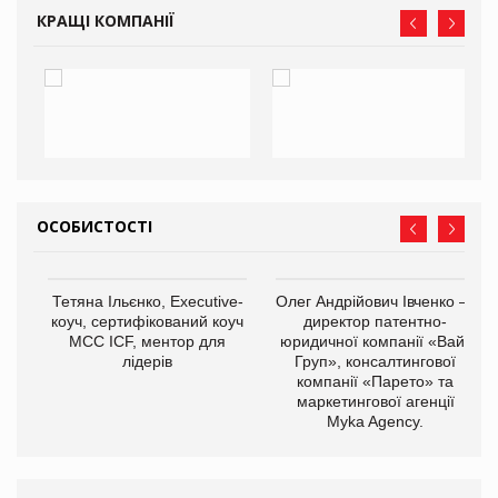
КРАЩІ КОМПАНІЇ
ОСОБИСТОСТІ
,
Тетяна Ільєнко, Executive-
Олег Андрійович Івченко —
ОВ
коуч, сертифікований коуч
директор патентно-
МСС ICF, ментор для
юридичної компанії «Вайз
лідерів
Груп», консалтингової
компанії «Парето» та
маркетингової агенції
Myka Agency.