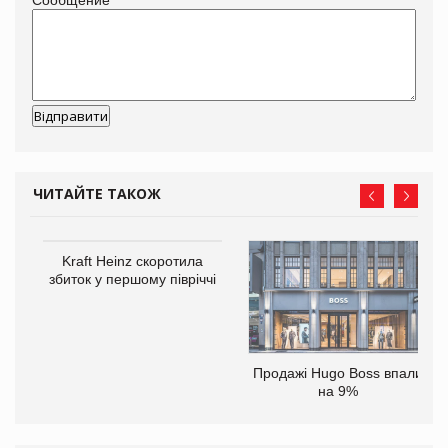
ЧИТАЙТЕ ТАКОЖ
ам
Kraft Heinz скоротила
іше
збиток у першому півріччі
Продажі Hugo Boss впали
на 9%