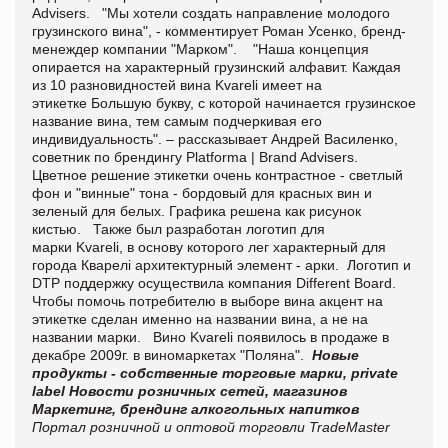
Advisers. "Мы хотели создать направление молодого
грузинского вина", - комментирует Роман Усенко, бренд-
менеждер компании "Марком". "Наша концепция
опирается на характерный грузинский алфавит. Каждая
из 10 разновидностей вина Kvareli имеет на
этикетке Большую букву, с которой начинается грузинское
название вина, тем самым подчеркивая его
индивидуальность". – рассказывает Андрей Василенко,
советник по брендингу Platforma | Brand Advisers.
Цветное решение этикетки очень контрастное - светлый
фон и "винные" тона - бордовый для красных вин и
зеленый для белых. Графика решена как рисунок
кистью. Также был разработан логотип для
марки Kvareli, в основу которого лег характерный для
города Кварелі архитектурный элемент - арки. Логотип и
DTP
поддержку осуществила компания
Different
Board
.
Чтобы помочь потребителю в выборе вина акцент на
этикетке сделан именно на названии вина, а не на
названии марки. Вино Kvareli появилось в продаже в
декабре 2009г. в виномаркетах "Поляна".
Новые
продукты - собственные торговые марки, private
label
Новости розничных сетей, магазинов
Маркетинг, брендинг алкогольных напитков
Портал розничной и оптовой торговли TradeMaster