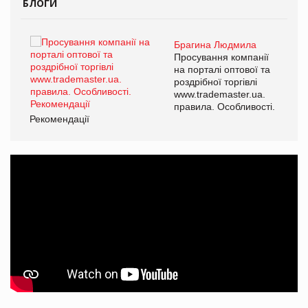
БЛОГИ
Брагина Людмила
Просування компанії
на порталі оптової та
роздрібної торгівлі
www.trademaster.ua.
правила. Особливості.
Рекомендації
Ре