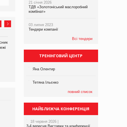
21 січня 2026
ТДВ «Золотоніський маслоробний
комбінат»
03 липня 2023
Тендери компанії
Всі тендери
сник
Олексій Логачов-Михайлов
Яна Сараніна, директор
ежі
Файно маркет Директор
компанії «УкраМарин»
департаменту з
ТРЕНІНГОВИЙ ЦЕНТР
виробництва
Яна Олентир
Тетяна Ільєнко
повний список
НАЙБЛИЖЧА КОНФЕРЕНЦІЯ
Брагина Людмила
Просування компанії на
порталі оптової та
18 червня 2026 |
роздрібної торгівлі
3-4 вересня Виставки та конференції