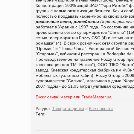
Концентрация 100% акций ЗАО "Фора Ритейл" фо
группы с целью оптимизации бизнеса. Как и соо
полностью продавать какие-либо из своих активо
розничные сети, ритейлеры
Портал розничн
работает в Украине с 1997 года. По состоянию 
представлено сетью супермаркетов "Сильпо" (150)
сетью гипермаркетов Fozzy C&C (4) и сетью апт
ромашка" (4). В своих розничных сетях группа 
"Премия" и "Повна Чаша". Ресторанный бизнес F
"Старомак", кубинский ресторан La Bodeguita del 
Производственное направление Fozzy Group пре
консервация под ТМ "Нежин"), ООО "ПКФ "Варт
завод), Киевская кондитерская фабрика им.Ф.Эн
мобильных туалетных кабин). Fozzy Group в 2008
супермаркетов "Сильпо", магазинов у дома "Фора
2007 годом - до $1,93 млрд (учитывая среднегодо
Ексклюзивні матеріали TradeMaster.ua
Раздел:
Товари та ринки
>
Все новости
Теги: