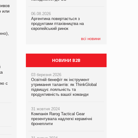
тивов
о или
06.08.2026
06.08.2026
06.08.2026
Аргентина повертається з
Аргентина повертається з
Аргентина повертається з
продуктами птахівництва на
продуктами птахівництва на
продуктами птахівництва на
європейський ринок
європейський ринок
європейський ринок
нно),
всі новини
и
НОВИНИ B2B
й
жа
03 березня 2026
Освітній бенефіт як інструмент
ию с
утримання талантів: як ThinkGlobal
підвищує лояльність та
продуктивність вашої команди
31 жовтня 2024
Компанія Rarog Tactical Gear
презентувала надлегкі керамічні
бронеплити