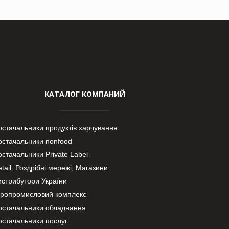
КАТАЛОГ КОМПАНИЙ
остачальники продуктів харчування
остачальники nonfood
стачальники Private Label
tail. Роздрібні мережі, Магазини
истрибутори України
гропромисловий комплекс
остачальники обладнання
остачальники послуг