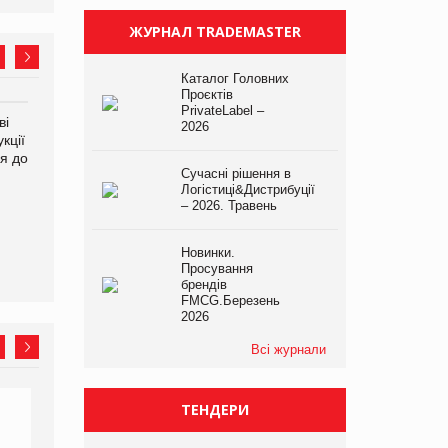
ЖУРНАЛ TRADEMASTER
Каталог Головних
Проєктів
PrivateLabel –
ві
Аргентина повертається з
ФАО прогнозує зростання
2026
кції
продуктами птахівництва
світових цін на
я до
на європейський ринок
продовольство
Сучасні рішення в
Логістиці&Дистрибуції
– 2026. Травень
Новинки.
Просування
брендів
FMCG.Березень
2026
Всі журнали
ТЕНДЕРИ