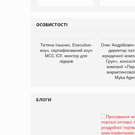
ОСОБИСТОСТІ
арас Ігорович,
Тетяна Ільєнко, Executive-
Олег Андрійович
иробництва ТОВ
коуч, сертифікований коуч
директор пат
Герчак"
МСС ICF, ментор для
юридичної компа
лідерів
Груп», консал
компанії «Пар
маркетингової
Myka Agen
БЛОГИ
Брагина Людмила
Просування компанії на
порталі оптової та
роздрібної торгівлі