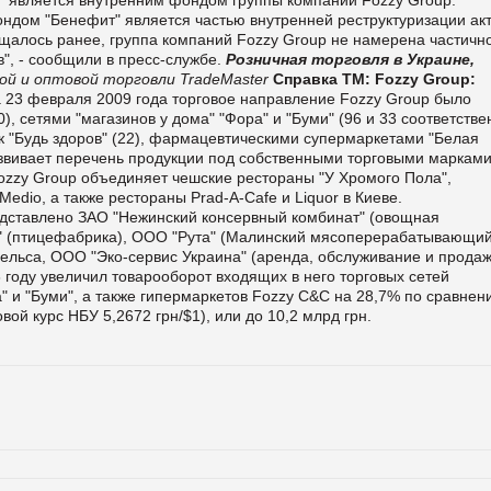
ндом "Бенефит" является частью внутренней реструктуризации ак
бщалось ранее, группа компаний Fozzy Group не намерена частичн
в", - сообщили в пресс-службе.
Розничная торговля в Украине,
ой и оптовой торговли TradeMaster
Справка ТМ:
Fozzy Group:
на 23 февраля 2009 года торговое направление Fozzy Group было
, сетями "магазинов у дома" "Фора" и "Буми" (96 и 33 соответстве
ек "Будь здоров" (22), фармацевтическими супермаркетами "Белая
развивает перечень продукции под собственными торговыми маркам
ozzy Group объединяет чешские рестораны "У Хромого Пола",
Medio, а также рестораны Prad-A-Cafe и Liquor в Киеве.
дставлено ЗАО "Нежинский консервный комбинат" (овощная
о" (птицефабрика), ООО "Рута" (Малинский мясоперерабатывающи
гельса, ООО "Эко-сервис Украина" (аренда, обслуживание и прода
 году увеличил товарооборот входящих в него торговых сетей
" и "Буми", а также гипермаркетов Fozzy C&C на 28,7% по сравнен
вой курс НБУ 5,2672 грн/$1), или до 10,2 млрд грн.