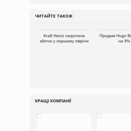
ЧИТАЙТЕ ТАКОЖ
Kraft Heinz скоротила
Продажі Hugo B
збиток у першому півріччі
на 9%
верне клієнтам
ларів за раніше
чені мита
КРАЩІ КОМПАНІЇ