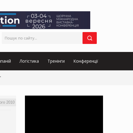
паній
Логістика
Тренінги
Конференції
"
ого 2010