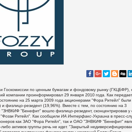
и Госкомиссии по ценным бумагам и фондовому рынку (ГКЦБФР), 
рий компании проинформировал 29 января 2010 года. Как передае
состоянию на 25 марта 2009 года акционерами "Фора Ритейл" был
) и физлицо-резидент (19,96%). Вместе с тем, по состоянию на 3
О "ЗНВКИФ "Бенефит" вошло физлицо-резидент, сконцентрировав у 
"Фоззи Ритейл". Как сообщили
ИА Интерфакс-Украина
в пресс-сл
онеров как ЗАО "Фора Ритейл", так и ОАО "ЗНВКИФ "Бенефит" явл
х-либо активов группы речь не идет. "Закрытый недиверсифициров
 является внутренним фондом группы компаний Fozzy Group.