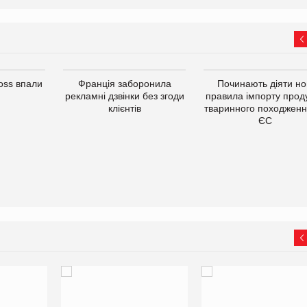
oss впали
Франція заборонила
Починають діяти но
рекламні дзвінки без згоди
правила імпорту проду
клієнтів
тваринного походженн
ЄС