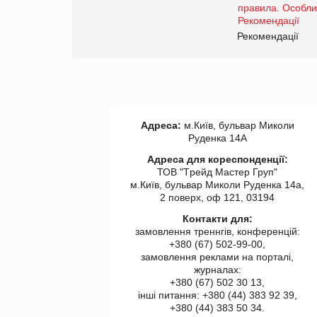
www.trademaster.ua.
правила. Особливості.
ії
Рекомендації
Адреса:
м.Київ, бульвар Миколи
Руденка 14А
Адреса для кореспонденції:
ТОВ "Tрейд Мастер Груп"
м.Київ, бульвар Миколи Руденка 14а,
2 поверх, оф 121, 03194
Контакти для:
замовлення треннгів, конференцій:
+380 (67) 502-99-00,
замовлення реклами на порталі,
журналах:
+380 (67) 502 30 13,
інші питання: +380 (44) 383 92 39,
+380 (44) 383 50 34.