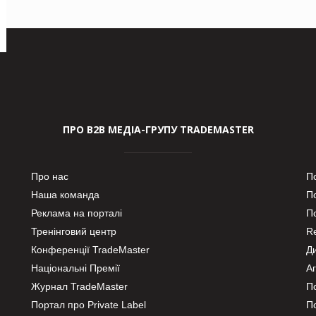
ПРО В2В МЕДІА-ГРУПУ TRADEMASTER
Про нас
П
Наша команда
П
Реклама на порталі
По
Тренінговий центр
Re
Конференції TradeMaster
Д
Національні Премії
А
Журнал TradeMaster
П
Портал про Private Label
П