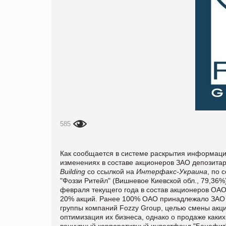
585
Как сообщается в системе раскрытия информаци
изменениях в составе акционеров ЗАО депозита
Building
со ссылкой на
Интерфакс-Украина
, по 
"Фоззи Ритейл" (Вишневое Киевской обл., 79,36%
февраля текущего года в состав акционеров ОА
20% акций. Ранее 100% ОАО принадлежало ЗАО 
группы компаний Fozzy Group, целью смены акци
оптимизация их бизнеса, однако о продаже каки
венчурный корпоративный инвестфонд "Бенефит"