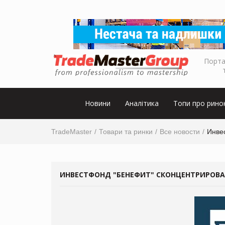
Порта
Новини
Аналітика
Топи про рино
TradeMaster
Товари та ринки
Все новости
Инве
ИНВЕСТФОНД "БЕНЕФИТ" СКОНЦЕНТРИРОВА