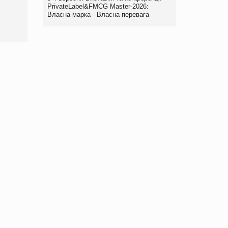
PrivateLabel&FMCG Master-2026:
www.trademaster.ua.
Власна марка - Власна перевага
правила. Особливості.