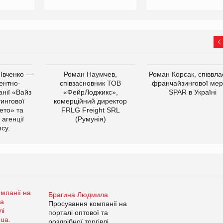
 Івченко —
Роман Наумчев,
Роман Корсак, співвла
ентно-
співзасновник ТОВ
франчайзингової мер
нії «Вайз
«ФейрЛоджикс»,
SPAR в Україні
тингової
комерційний директор
ето» та
FRLG Freight SRL
 агенції
(Румунія)
cy.
Брагина Людмила
Просування компанії на
порталі оптової та
роздрібної торгівлі