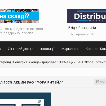
Вхід
Реєстрація
л топ-менеджерів оптової
та роздрібної торгівлі
07 серпня 2026
к
Світовий досвід
Інновації
Маркетинг
Каталог Ком
стфонд "Бенефит" сконцентрировал 100% акций ЗАО "Фора Ритейл
10 лют
Л 100% АКЦИЙ ЗАО "ФОРА РИТЕЙЛ"