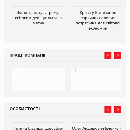
Зміна клімату загрожує
Криза у Китаї може
ne
світовим дефіцитом чаю
спричинити великі
матча
потрясіння для світової
економіки
КРАЩІ КОМПАНІЇ
ОСОБИСТОСТІ
,
Тетяна Ільєнко, Executive-
Олег Андрійович Івченко —