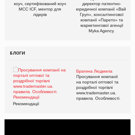
ОВ
коуч, сертифікований коуч
директор патентно-
МСС ICF, ментор для
юридичної компанії «Вайз
лідерів
Груп», консалтингової
компанії «Парето» та
маркетингової агенції
Myka Agency.
БЛОГИ
Брагина Людмила
ї
Просування компанії
а
на порталі оптової та
роздрібної торгівлі
www.trademaster.ua.
і.
правила. Особливості.
Рекомендації
Ре