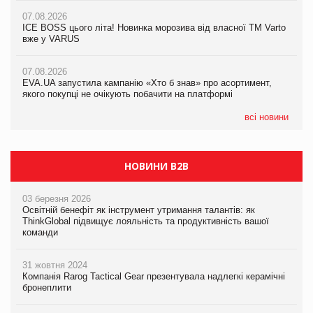
07.08.2026
07.08.2026
07.08.2026
Продажі Hugo Boss впали на 9%
ICE BOSS цього літа! Новинка морозива від власної ТМ Varto
ICE BOSS цього літа! Новинка морозива від власної ТМ Varto
вже у VARUS
вже у VARUS
07.08.2026
Франція заборонила рекламні дзвінки без згоди клієнтів
07.08.2026
07.08.2026
EVA.UA запустила кампанію «Хто б знав» про асортимент,
EVA.UA запустила кампанію «Хто б знав» про асортимент,
якого покупці не очікують побачити на платформі
якого покупці не очікують побачити на платформі
всі новини
НОВИНИ B2B
03 березня 2026
Освітній бенефіт як інструмент утримання талантів: як
ThinkGlobal підвищує лояльність та продуктивність вашої
команди
31 жовтня 2024
Компанія Rarog Tactical Gear презентувала надлегкі керамічні
бронеплити