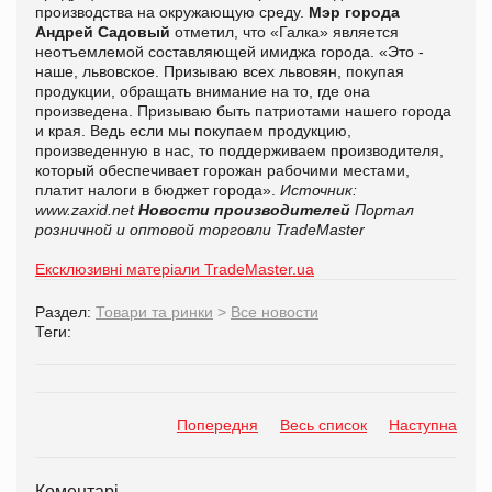
производства на окружающую среду.
Мэр города
Андрей Садовый
отметил, что «Галка» является
неотъемлемой составляющей имиджа города. «Это -
наше, львовское. Призываю всех львовян, покупая
продукции, обращать внимание на то, где она
произведена. Призываю быть патриотами нашего города
и края. Ведь если мы покупаем продукцию,
произведенную в нас, то поддерживаем производителя,
который обеспечивает горожан рабочими местами,
платит налоги в бюджет города».
Источник:
www.zaxid.net
Новости производителей
Портал
розничной и оптовой торговли TradeMaster
Ексклюзивні матеріали TradeMaster.ua
Раздел:
Товари та ринки
>
Все новости
Теги:
Попередня
Весь список
Наступна
Коментарі