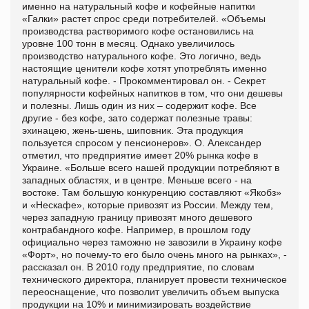
именно на натуральный кофе и кофейные напитки
«Галки» растет спрос среди потребителей. «Объемы
производства растворимого кофе остановились на
уровне 100 тонн в месяц. Однако увеличилось
производство натурального кофе. Это логично, ведь
настоящие ценители кофе хотят употреблять именно
натуральный кофе. - Прокомментировал он. - Секрет
популярности кофейных напитков в том, что они дешевы
и полезны. Лишь один из них – содержит кофе. Все
другие - без кофе, зато содержат полезные травы:
эхинацею, жень-шень, шиповник. Эта продукция
пользуется спросом у пенсионеров». О. Александер
отметил, что предприятие имеет 20% рынка кофе в
Украине. «Больше всего нашей продукции потребляют в
западных областях, и в центре. Меньше всего - на
востоке. Там большую конкуренцию составляют «Якобз»
и «Нескафе», которые привозят из России. Между тем,
через западную границу привозят много дешевого
контрабандного кофе. Например, в прошлом году
официально через таможню не завозили в Украину кофе
«Форт», но почему-то его было очень много на рынках», -
рассказал он. В 2010 году предприятие, по словам
технического директора, планирует провести техническое
переоснащение, что позволит увеличить объем выпуска
продукции на 10% и минимизировать воздействие