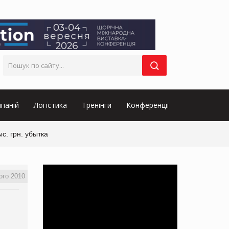
паній
Логістика
Тренінги
Конференції
с. грн. убытка
ого 2010