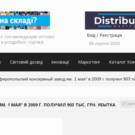
Вхід
Реєстрація
л топ-менеджерів оптової
та роздрібної торгівлі
08 серпня 2026
к
Світовий досвід
Інновації
Маркетинг
Каталог Ком
еропольский консервный завод им. 1 мая" в 2009 г. получил 903 ты
17 лют
1 МАЯ" В 2009 Г. ПОЛУЧИЛ 903 ТЫС. ГРН. УБЫТКА