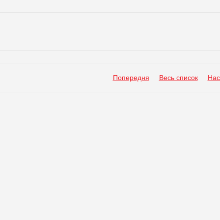
Попередня
Весь список
Нас