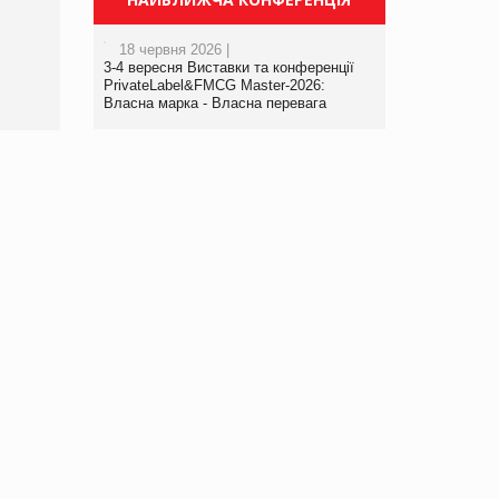
порталі оптової та
роздрібної торгівлі
18 червня 2026 |
www.trademaster.ua.
3-4 вересня Виставки та конференції
правила. Особливості.
PrivateLabel&FMCG Master-2026:
Власна марка - Власна перевага