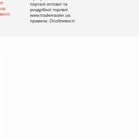
порталі оптової та
роздрібної торгівлі
www.trademaster.ua.
правила. Особливості.
Рекомендації