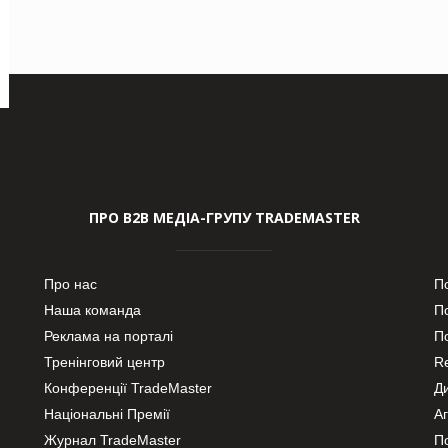
ПРО В2В МЕДІА-ГРУПУ TRADEMASTER
Про нас
П
Наша команда
П
Реклама на порталі
По
Тренінговий центр
Re
Конференції TradeMaster
Д
Національні Премії
А
Журнал TradeMaster
П