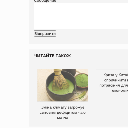
Сообщение
*
ЧИТАЙТЕ ТАКОЖ
ує виробника
Криза у Кита
добавок Thorne
спричинити 
потрясіння для 
економі
Зміна клімату загрожує
світовим дефіцитом чаю
матча