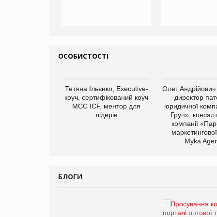
ОСОБИСТОСТІ
арас Ігорович,
Тетяна Ільєнко, Executive-
Олег Андрійович
иробництва ТОВ
коуч, сертифікований коуч
директор пат
Герчак"
МСС ICF, ментор для
юридичної компа
лідерів
Груп», консал
компанії «Пар
маркетингової
Myka Agen
БЛОГИ
Брагина Людмила
Просування компанії на