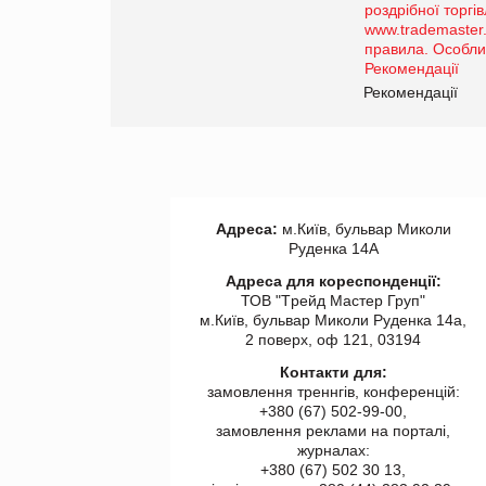
порталі оптової та
роздрібної торгівлі
www.trademaster.ua.
правила. Особливості.
ії
Рекомендації
Адреса:
м.Київ, бульвар Миколи
Руденка 14А
Адреса для кореспонденції:
ТОВ "Tрейд Мастер Груп"
м.Київ, бульвар Миколи Руденка 14а,
2 поверх, оф 121, 03194
Контакти для:
замовлення треннгів, конференцій:
+380 (67) 502-99-00,
замовлення реклами на порталі,
журналах:
+380 (67) 502 30 13,