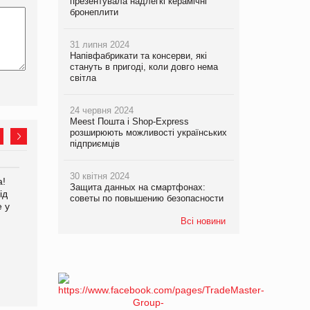
презентувала надлегкі керамічні
бронеплити
31 липня 2024
Напівфабрикати та консерви, які
стануть в пригоді, коли довго нема
світла
24 червня 2024
Meest Пошта і Shop-Express
розширюють можливості українських
підприємців
30 квітня 2024
а!
EVA.UA запустила
Kraft Heinz скоротила
Защита данных на смартфонах:
ід
кампанію «Хто б знав» про
збиток у першому півріччі
советы по повышению безопасности
е у
асортимент, якого покупці
не очікують побачити на
Всі новини
платформі