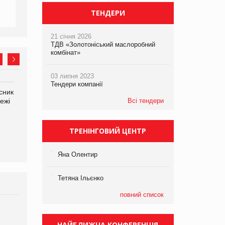
ТЕНДЕРИ
21 січня 2026
ТДВ «Золотоніський маслоробний
комбінат»
03 липня 2023
Тендери компанії
сник
Олексій Логачов-Михайлов
Яна Сараніна, директор
ежі
Файно маркет Директор
Всі тендери
компанії «УкраМарин»
департаменту з
виробництва
ТРЕНІНГОВИЙ ЦЕНТР
Яна Олентир
Тетяна Ільєнко
повний список
Брагина Людмила
Просування компанії на
НАЙБЛИЖЧА КОНФЕРЕНЦІЯ