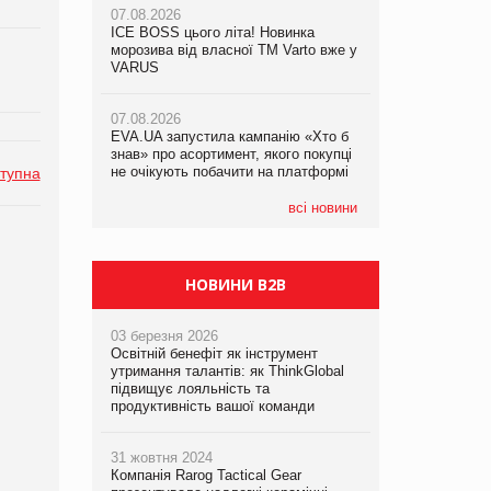
07.08.2026
07.08.2026
ICE BOSS цього літа! Новинка
ICE BOSS цього літа! Новинка
07.08.2026
морозива від власної ТМ Varto вже у
морозива від власної ТМ Varto вже у
Франція заборонила рекламні дзвінки
VARUS
VARUS
без згоди клієнтів
07.08.2026
07.08.2026
EVA.UA запустила кампанію «Хто б
EVA.UA запустила кампанію «Хто б
знав» про асортимент, якого покупці
знав» про асортимент, якого покупці
не очікують побачити на платформі
не очікують побачити на платформі
тупна
всі новини
НОВИНИ B2B
03 березня 2026
Освітній бенефіт як інструмент
утримання талантів: як ThinkGlobal
підвищує лояльність та
продуктивність вашої команди
31 жовтня 2024
Компанія Rarog Tactical Gear