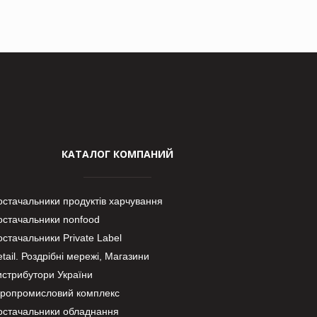
КАТАЛОГ КОМПАНИЙ
остачальники продуктів харчування
остачальники nonfood
стачальники Private Label
tail. Роздрібні мережі, Магазини
истрибутори України
гропромисловий комплекс
остачальники обладнання