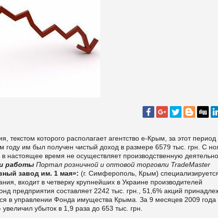
, текстом которого располагает агентство е-Крым, за этот период
ом году им был получен чистый доход в размере 6579 тыс. грн. С н
и в настоящее время не осуществляет производственную деятельно
и работы
Портал розничной и оптовой торговли TradeMaster
ый завод им. 1 мая»:
(г. Симферополь, Крым) специализируетс
ания, входит в четверку крупнейших в Украине производителей
нд предприятия составляет 2242 тыс. грн., 51,6% акций принадле
тся в управлении Фонда имущества Крыма. За 9 месяцев 2009 года
величил убыток в 1,9 раза до 653 тыс. грн.