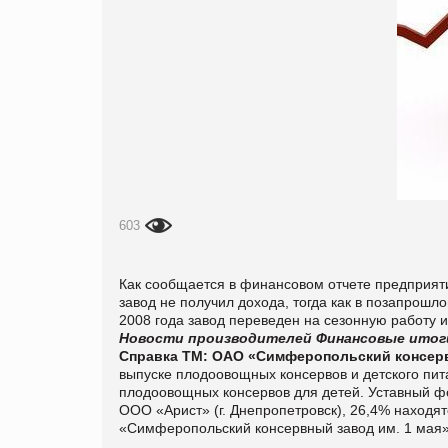
603
Как сообщается в финансовом отчете предприятия
завод не получил дохода, тогда как в позапрошл
2008 года завод переведен на сезонную работу 
Новости производителей
Финансовые итог
Справка ТМ:
ОАО «Симферопольский консервн
выпуске плодоовощных консервов и детского пит
плодоовощных консервов для детей. Уставный фо
ООО «Арист» (г. Днепропетровск), 26,4% находя
«Симферопольский консервный завод им. 1 мая» у