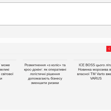
ї може
Розмитнення «з коліс» та
ICE BOSS цього літ
великі
крос-докінг: як оперативні
Новинка морозива в
світової
логістичні рішення
власної ТМ Varto вж
ки
допомагають бізнесу
VARUS
зменшити ризики