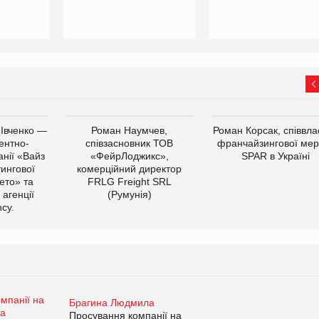
 Івченко —
Роман Наумчев,
Роман Корсак, співвла
ентно-
співзасновник ТОВ
франчайзингової мер
нії «Вайз
«ФейрЛоджикс»,
SPAR в Україні
тингової
комерційний директор
ето» та
FRLG Freight SRL
 агенції
(Румунія)
cy.
Брагина Людмила
Просування компанії на