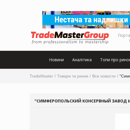
Порта
Новини
Аналітика
Топи про рино
TradeMaster
Товари та ринки
Все новости
"Симф
"СИМФЕРОПОЛЬСКИЙ КОНСЕРВНЫЙ ЗАВОД ИМ. 