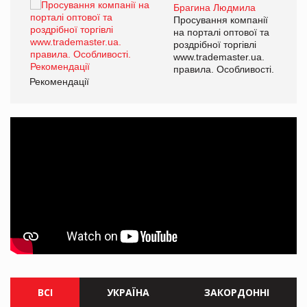
Брагина Людмила
ї
Просування компанії
а
на порталі оптової та
роздрібної торгівлі
www.trademaster.ua.
і.
правила. Особливості.
Рекомендації
Ре
ВСІ
УКРАЇНА
ЗАКОРДОННІ