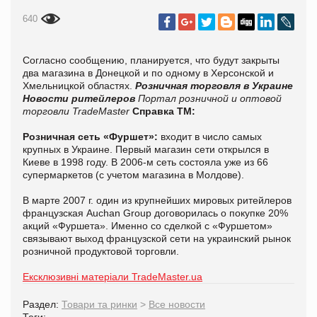
640
Согласно сообщению, планируется, что будут закрыты
два магазина в Донецкой и по одному в Херсонской и
Хмельницкой областях.
Розничная торговля в Украине
Новости ритейлеров
Портал розничной и оптовой
торговли TradeMaster
Справка ТМ:
Розничная сеть «Фуршет»:
входит в число самых
крупных в Украине. Первый магазин сети открылся в
Киеве в 1998 году. В 2006-м сеть состояла уже из 66
супермаркетов (с учетом магазина в Молдове).
В марте 2007 г. один из крупнейших мировых ритейлеров
французская Auchan Group договорилась о покупке 20%
акций «Фуршета». Именно со сделкой с «Фуршетом»
связывают выход французской сети на украинский рынок
розничной продуктовой торговли.
Ексклюзивні матеріали TradeMaster.ua
Раздел:
Товари та ринки
>
Все новости
Теги: