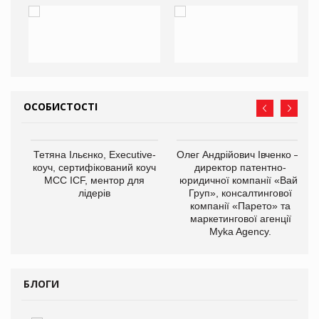
ОСОБИСТОСТІ
,
Тетяна Ільєнко, Executive-
Олег Андрійович Івченко —
ОВ
коуч, сертифікований коуч
директор патентно-
МСС ICF, ментор для
юридичної компанії «Вайз
лідерів
Груп», консалтингової
компанії «Парето» та
маркетингової агенції
Myka Agency.
БЛОГИ