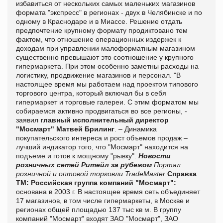
избавиться от нескольких самых маленьких магазинов
формата "экспресс" в регионах - двух в Челябинске и по
одному в Краснодаре и в Миассе. Решение отдать
предпочтение крупному формату продиктовано тем
фактом, что отношение операционных издержек к
доходам при управлении малоформатным магазином
существенно превышают это соотношение у крупного
гипермаркета. При этом особенно заметны расходы на
логистику, продвижение магазинов и персонал. "В
настоящее время мы работаем над проектом типового
торгового центра, который включал бы в себя
гипермаркет и торговые галереи. С этим форматом мы
собираемся активно продвигаться во все регионы, -
заявил
главный исполнительный директор
"Мосмарт" Матвей Брилинг
. – Динамика
покупательского интереса и рост объемов продаж –
лучший индикатор того, что "Мосмарт" находится на
подъеме и готов к мощному "рывку".
Новости
розничных сетей
Ритейл за рубежом
Портал
розничной и оптовой торговли TradeMaster
Справка
ТМ:
Российская группа компаний "Мосмарт":
основана в 2003 г. В настоящее время сеть объединяет
17 магазинов, в том числе гипермаркеты, в Москве и
регионах общей площадью 137 тыс кв м. В группу
компаний "Мосмарт" входят ЗАО "Мосмарт", ЗАО