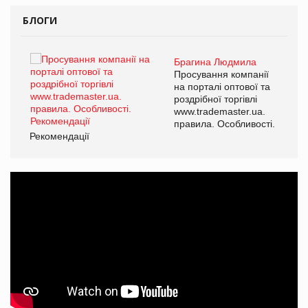
БЛОГИ
Брагина Людмила
ї
Просування компанії
а
на порталі оптової та
роздрібної торгівлі
www.trademaster.ua.
і.
правила. Особливості.
Рекомендації
Ре