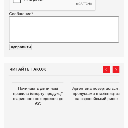
Сообщение
*
ЧИТАЙТЕ ТАКОЖ
в
Починають діяти нові
Аргентина повертається з
правила імпорту продукції
продуктами птахівництва
тваринного походження до
на європейський ринок
О:
ЄС