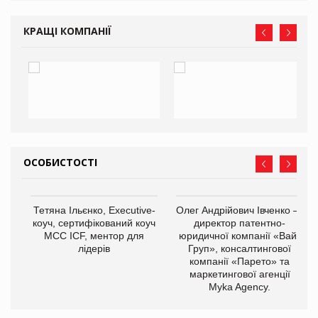
КРАЩІ КОМПАНІЇ
ОСОБИСТОСТІ
,
Тетяна Ільєнко, Executive-
Олег Андрійович Івченко —
ОВ
коуч, сертифікований коуч
директор патентно-
МСС ICF, ментор для
юридичної компанії «Вайз
лідерів
Груп», консалтингової
компанії «Парето» та
маркетингової агенції
Myka Agency.