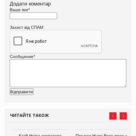
Додати коментар
Ваше імя
*
Захист від СПАМ
Сообщение
*
ЧИТАЙТЕ ТАКОЖ
ам
Kraft Heinz скоротила
Продаж Hugo Boss впав на