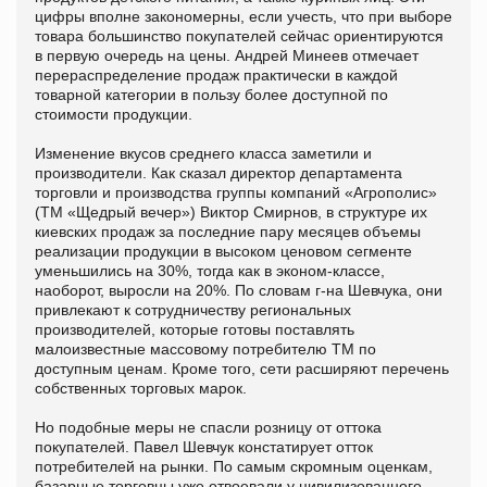
цифры вполне закономерны, если учесть, что при выборе
товара большинство покупателей сейчас ориентируются
в первую очередь на цены. Андрей Минеев отмечает
перераспределение продаж практически в каждой
товарной категории в пользу более доступной по
стоимости продукции.
Изменение вкусов среднего класса заметили и
производители. Как сказал директор департамента
торговли и производства группы компаний «Агрополис»
(ТМ «Щедрый вечер») Виктор Смирнов, в структуре их
киевских продаж за последние пару месяцев объемы
реализации продукции в высоком ценовом сегменте
уменьшились на 30%, тогда как в эконом-классе,
наоборот, выросли на 20%. По словам г-на Шевчука, они
привлекают к сотрудничеству региональных
производителей, которые готовы поставлять
малоизвестные массовому потребителю ТМ по
доступным ценам. Кроме того, сети расширяют перечень
собственных торговых марок.
Но подобные меры не спасли розницу от оттока
покупателей. Павел Шевчук констатирует отток
потребителей на рынки. По самым скромным оценкам,
базарные торговцы уже отвоевали у цивилизованного