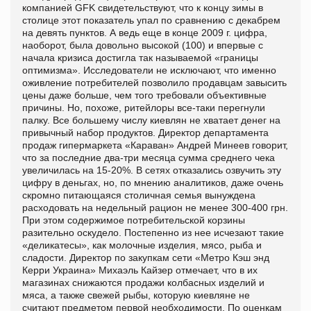
компанией GFK свидетельствуют, что к концу зимы в
столице этот показатель упал по сравнению с декабрем
на девять пунктов. А ведь еще в конце 2009 г. цифра,
наоборот, была довольно высокой (100) и впервые с
начала кризиса достигла так называемой «границы
оптимизма». Исследователи не исключают, что именно
оживление потребителей позволило продавцам завысить
цены даже больше, чем того требовали объективные
причины. Но, похоже, ритейлоры все-таки перегнули
палку. Все большему числу киевлян не хватает денег на
привычный набор продуктов. Директор департамента
продаж гипермаркета «Караван» Андрей Минеев говорит,
что за последние два-три месяца сумма среднего чека
увеличилась на 15-20%. В сетях отказались озвучить эту
цифру в деньгах, но, по мнению аналитиков, даже очень
скромно питающаяся столичная семья вынуждена
расходовать на недельный рацион не менее 300-400 грн.
При этом содержимое потребительской корзины
разительно оскудело. Постепенно из нее исчезают такие
«деликатесы», как молочные изделия, мясо, рыба и
сладости. Директор по закупкам сети «Метро Кэш энд
Керри Украина» Михаэль Кайзер отмечает, что в их
магазинах снижаются продажи колбасных изделий и
мяса, а также свежей рыбы, которую киевляне не
считают предметом первой необходимости. По оценкам