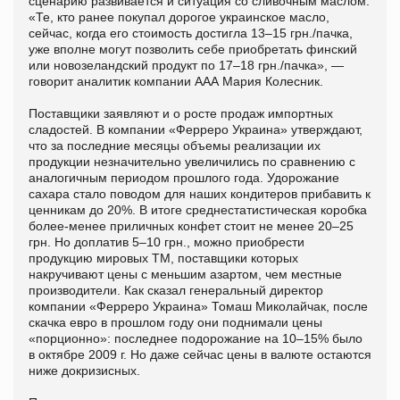
сценарию развивается и ситуация со сливочным маслом.
«Те, кто ранее покупал дорогое украинское масло,
сейчас, когда его стоимость достигла 13–15 грн./пачка,
уже вполне могут позволить себе приобретать финский
или новозеландский продукт по 17–18 грн./пачка», —
говорит аналитик компании ААА Мария Колесник.
Поставщики заявляют и о росте продаж импортных
сладостей. В компании «Ферреро Украина» утверждают,
что за последние месяцы объемы реализации их
продукции незначительно увеличились по сравнению с
аналогичным периодом прошлого года. Удорожание
сахара стало поводом для наших кондитеров прибавить к
ценникам до 20%. В итоге среднестатистическая коробка
более-менее приличных конфет стоит не менее 20–25
грн. Но доплатив 5–10 грн., можно приобрести
продукцию мировых ТМ, поставщики которых
накручивают цены с меньшим азартом, чем местные
производители. Как сказал генеральный директор
компании «Ферреро Украина» Томаш Миколайчак, после
скачка евро в прошлом году они поднимали цены
«порционно»: последнее подорожание на 10–15% было
в октябре 2009 г. Но даже сейчас цены в валюте остаются
ниже докризисных.