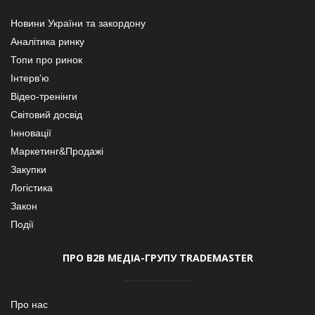
Новини України та закордону
Аналітика ринку
Топи про ринок
Інтерв’ю
Відео-тренінги
Світовий досвід
Інновації
Маркетинг&Продажі
Закупки
Логістика
Закон
Події
ПРО В2В МЕДІА-ГРУПУ TRADEMASTER
Про нас