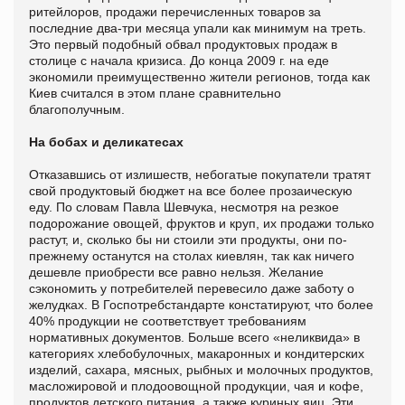
ритейлоров, продажи перечисленных товаров за
последние два-три месяца упали как минимум на треть.
Это первый подобный обвал продуктовых продаж в
столице с начала кризиса. До конца 2009 г. на еде
экономили преимущественно жители регионов, тогда как
Киев считался в этом плане сравнительно
благополучным.
На бобах и деликатесах
Отказавшись от излишеств, небогатые покупатели тратят
свой продуктовый бюджет на все более прозаическую
еду. По словам Павла Шевчука, несмотря на резкое
подорожание овощей, фруктов и круп, их продажи только
растут, и, сколько бы ни стоили эти продукты, они по-
прежнему останутся на столах киевлян, так как ничего
дешевле приобрести все равно нельзя. Желание
сэкономить у потребителей перевесило даже заботу о
желудках. В Госпотребстандарте констатируют, что более
40% продукции не соответствует требованиям
нормативных документов. Больше всего «неликвида» в
категориях хлебобулочных, макаронных и кондитерских
изделий, сахара, мясных, рыбных и молочных продуктов,
масложировой и плодоовощной продукции, чая и кофе,
продуктов детского питания, а также куриных яиц. Эти