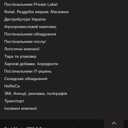
Постачальники Private Label
Retail. Роздрібні мережі, Магазини
Дистрибутори України
Агропромисловий комплекс
Постачальники обладнання
Постачальники послуг
Логістичні компанії
Тара та упаковка
Харчові добавки. Інгредієнти.
Постачальники IT-рішень
Складське обладнання
HoReCa
ЗМІ, Агенції, реклама, поліграфія
Транспорт
Іноземні компанії