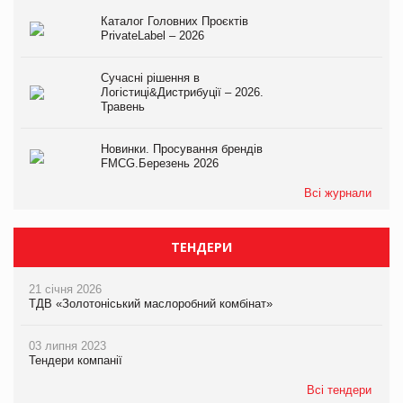
Каталог Головних Проєктів
PrivateLabel – 2026
Сучасні рішення в
Логістиці&Дистрибуції – 2026.
Травень
Новинки. Просування брендів
FMCG.Березень 2026
Всі журнали
ТЕНДЕРИ
21 січня 2026
ТДВ «Золотоніський маслоробний комбінат»
03 липня 2023
Тендери компанії
Всі тендери