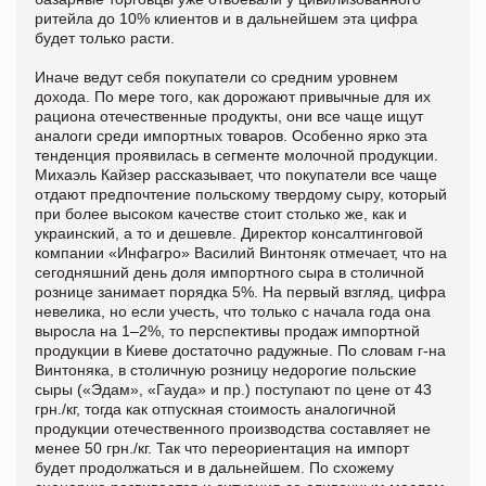
ритейла до 10% клиентов и в дальнейшем эта цифра
будет только расти.
Иначе ведут себя покупатели со средним уровнем
дохода. По мере того, как дорожают привычные для их
рациона отечественные продукты, они все чаще ищут
аналоги среди импортных товаров. Особенно ярко эта
тенденция проявилась в сегменте молочной продукции.
Михаэль Кайзер рассказывает, что покупатели все чаще
отдают предпочтение польскому твердому сыру, который
при более высоком качестве стоит столько же, как и
украинский, а то и дешевле. Директор консалтинговой
компании «Инфагро» Василий Винтоняк отмечает, что на
сегодняшний день доля импортного сыра в столичной
рознице занимает порядка 5%. На первый взгляд, цифра
невелика, но если учесть, что только с начала года она
выросла на 1–2%, то перспективы продаж импортной
продукции в Киеве достаточно радужные. По словам г-на
Винтоняка, в столичную розницу недорогие польские
сыры («Эдам», «Гауда» и пр.) поступают по цене от 43
грн./кг, тогда как отпускная стоимость аналогичной
продукции отечественного производства составляет не
менее 50 грн./кг. Так что переориентация на импорт
будет продолжаться и в дальнейшем. По схожему