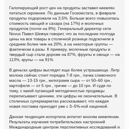
Галопирующий рост цен на продукты заставил киевлян
питаться скромнее. По данным Госкомстата, в феврале
продукты подорожали на 3,5%. Больше всего повысилась
стоимость овощей и сахара (на 17%) и молочных
продуктов (почти на 8%). Генеральный директор сети
Novus Павел Шевчук говорит, что за последние полгода
цены на все товары в столичной рознице подскочили в
среднем более чем на 20%, а на некоторые группы —
фактически в разы. К примеру, молочные продукты и
твердый сыр стали дороже на 87%, фрукты и овощи — на
113%, крупы — на 91%.
В деньгах цифры выглядят еще более устрашающе. Литр
молока сейчас стоит порядка 7-8 грн., пачка сливочного
масла — 13-15 грн., килограмм сыра — от 50–60 грн.,
картофеля — от 5 грн., гречки — до 10 грн. И судя по
тому, с какой пугающей методичностью продавцы
переписывают ценники, эти цифры не окончательные. В
столичных супермаркетах рассказывают, что каждая
новая поставка приходит уже с 3–5%-ной наценкой.
Данная тенденция испортила аппетит многим киевлянам.
Результаты изучения потребительских настроений
Международным центром перспективных исследований и