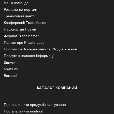
Наша команда
Реклама на порталі
Тренінговий центр
Конференції TradeMaster
Національні Премії
Журнал TradeMaster
Портал про Private Label
Послуги В2В- маркетингу та PR для клієнтів
Послуги з надання інформації
Відгуки
Контакти
Вакансії
КАТАЛОГ КОМПАНИЙ
Постачальники продуктів харчування
Постачальники nonfood