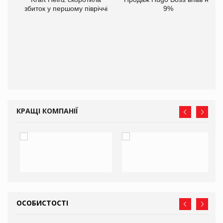
іше
збиток у першому півріччі
9%
КРАЩІ КОМПАНІЇ
ОСОБИСТОСТІ