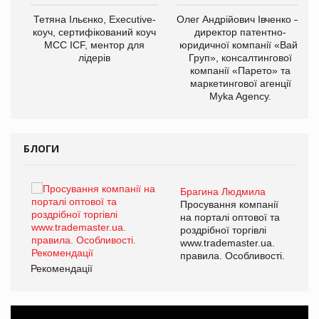
,
Тетяна Ільєнко, Executive-
Олег Андрійович Івченко —
ОВ
коуч, сертифікований коуч
директор патентно-
МСС ICF, ментор для
юридичної компанії «Вайз
лідерів
Груп», консалтингової
компанії «Парето» та
маркетингової агенції
Myka Agency.
БЛОГИ
Брагина Людмила
ї
Просування компанії
а
на порталі оптової та
роздрібної торгівлі
www.trademaster.ua.
і.
правила. Особливості.
Рекомендації
Ре