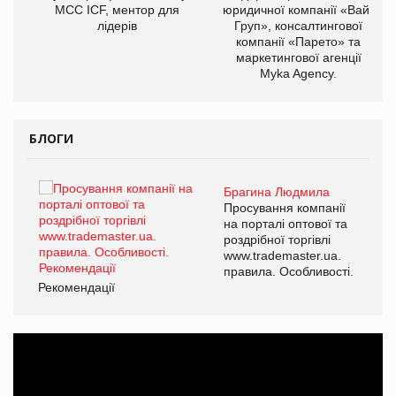
МСС ICF, ментор для
юридичної компанії «Вайз
лідерів
Груп», консалтингової
компанії «Парето» та
маркетингової агенції
Myka Agency.
БЛОГИ
Брагина Людмила
ї
Просування компанії
а
на порталі оптової та
роздрібної торгівлі
www.trademaster.ua.
і.
правила. Особливості.
Рекомендації
Ре