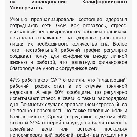
на исследование Калифорнийского
Университета.
Ученые проанализировали состояние здоровья
сотрудников сети GAP. Как оказалось, стресс,
вызванный ненормированным рабочим графиком,
негативно отражается на здоровье работников,
лишая их необходимого количества сна. Более
того: нестабильный рабочий график регулярно
создавал почву для конфликтов между личной
жизнью и работой, что пошатнуло финансовое
благополучие многих сотрудников сети.
47% работников GAP отметили, что “плавающий”
рабочий график стал в их случае причиной
недосыпа. А еще 60% сообщили, что регулярно
испытывают стресс в связи с таким распорядком
дня. Во многих случаях проявлением стресса была
не только нервозность, но также головные боли и
боль в животе. Среди сотрудников с детьми 56%
отцов и 39% матерей вынуждены были отменять
семейные дела или встречи, поскольку
ненормированный рабочий график вынуждал их к