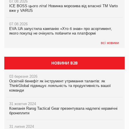
07.08.2026
07.08.2026
Продажі Hugo Boss впали на 9%
ICE BOSS цього літа! Новинка морозива від власної ТМ Varto
ICE BOSS цього літа! Новинка морозива від власної ТМ Varto
вже у VARUS
вже у VARUS
07.08.2026
Франція заборонила рекламні дзвінки без згоди клієнтів
07.08.2026
07.08.2026
EVA.UA запустила кампанію «Хто б знав» про асортимент,
EVA.UA запустила кампанію «Хто б знав» про асортимент,
якого покупці не очікують побачити на платформі
якого покупці не очікують побачити на платформі
всі новини
НОВИНИ B2B
03 березня 2026
Освітній бенефіт як інструмент утримання талантів: як
ThinkGlobal підвищує лояльність та продуктивність вашої
команди
31 жовтня 2024
Компанія Rarog Tactical Gear презентувала надлегкі керамічні
бронеплити
31 липня 2024