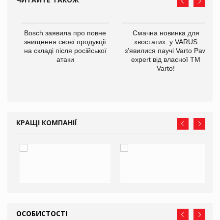
 $1
Bosch заявила про повне
Смачна новинка для
знищення своєї продукції
хвостатих: у VARUS
на складі після російської
з’явилися паучі Varto Paw
атаки
expert від власної ТМ
Varto!
КРАЩІ КОМПАНІЇ
ОСОБИСТОСТІ