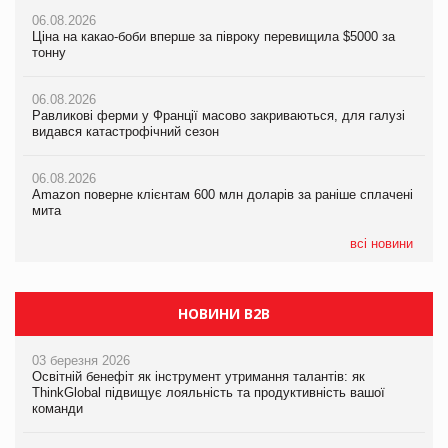
06.08.2026
06.08.2026
06.08.2026
Ціна на какао-боби вперше за півроку перевищила $5000 за
Ціна на какао-боби вперше за півроку перевищила $5000 за
Равликові ферми у Франції масово закриваються, для галузі
тонну
тонну
видався катастрофічний сезон
06.08.2026
06.08.2026
06.08.2026
Равликові ферми у Франції масово закриваються, для галузі
Равликові ферми у Франції масово закриваються, для галузі
Amazon поверне клієнтам 600 млн доларів за раніше сплачені
видався катастрофічний сезон
видався катастрофічний сезон
мита
06.08.2026
06.08.2026
05.08.2026
Amazon поверне клієнтам 600 млн доларів за раніше сплачені
Amazon поверне клієнтам 600 млн доларів за раніше сплачені
У Євросоюзі набули чинності нові правила щодо штучного
мита
мита
інтелекту
всі новини
НОВИНИ B2B
03 березня 2026
Освітній бенефіт як інструмент утримання талантів: як
ThinkGlobal підвищує лояльність та продуктивність вашої
команди