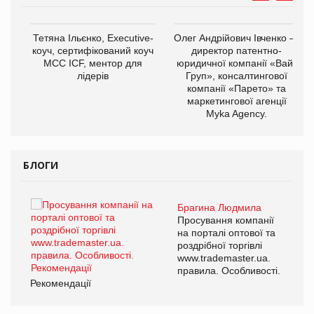
,
Тетяна Ільєнко, Executive-
Олег Андрійович Івченко —
ОВ
коуч, сертифікований коуч
директор патентно-
МСС ICF, ментор для
юридичної компанії «Вайз
лідерів
Груп», консалтингової
компанії «Парето» та
маркетингової агенції
Myka Agency.
БЛОГИ
Брагина Людмила
Просування компанії
на порталі оптової та
роздрібної торгівлі
www.trademaster.ua.
правила. Особливості.
Рекомендації
Ре