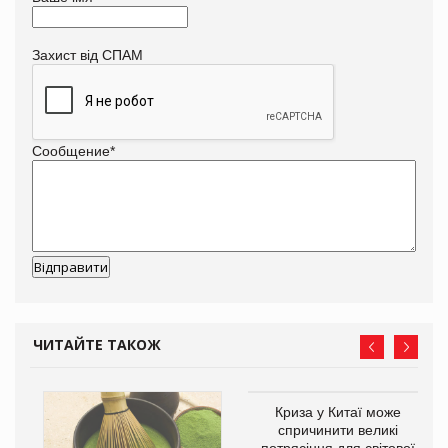
Захист від СПАМ
Сообщение
*
ЧИТАЙТЕ ТАКОЖ
Криза у Китаї може
ne
спричинити великі
потрясіння для світової