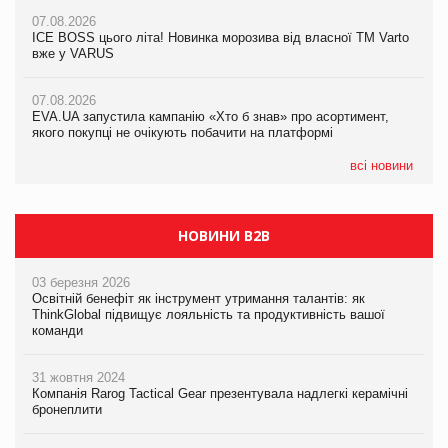
07.08.2026
07.08.2026
07.08.2026
Продажі Hugo Boss впали на 9%
ICE BOSS цього літа! Новинка морозива від власної ТМ Varto
ICE BOSS цього літа! Новинка морозива від власної ТМ Varto
вже у VARUS
вже у VARUS
07.08.2026
Франція заборонила рекламні дзвінки без згоди клієнтів
07.08.2026
07.08.2026
EVA.UA запустила кампанію «Хто б знав» про асортимент,
EVA.UA запустила кампанію «Хто б знав» про асортимент,
якого покупці не очікують побачити на платформі
якого покупці не очікують побачити на платформі
всі новини
НОВИНИ B2B
03 березня 2026
Освітній бенефіт як інструмент утримання талантів: як
ThinkGlobal підвищує лояльність та продуктивність вашої
команди
31 жовтня 2024
Компанія Rarog Tactical Gear презентувала надлегкі керамічні
бронеплити