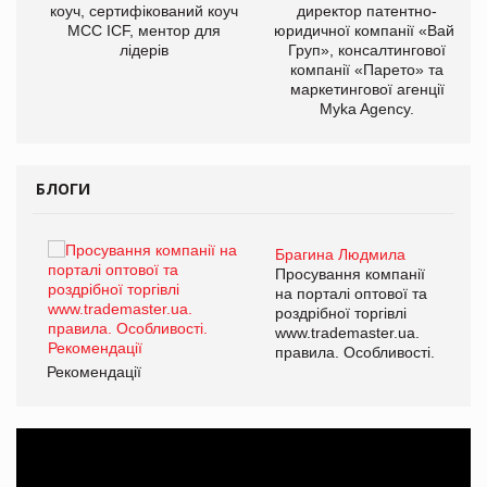
ОВ
коуч, сертифікований коуч
директор патентно-
МСС ICF, ментор для
юридичної компанії «Вайз
лідерів
Груп», консалтингової
компанії «Парето» та
маркетингової агенції
Myka Agency.
БЛОГИ
Брагина Людмила
ї
Просування компанії
а
на порталі оптової та
роздрібної торгівлі
www.trademaster.ua.
і.
правила. Особливості.
Рекомендації
Ре