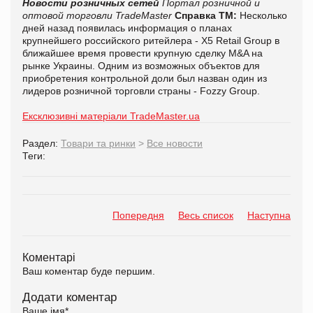
Новости розничных сетей
Портал розничной и
оптовой торговли TradeMaster
Справка ТМ:
Несколько
дней назад появилась информация о планах
крупнейшего российского ритейлера - Х5 Retail Group в
ближайшее время провести крупную сделку M&A на
рынке Украины. Одним из возможных объектов для
приобретения контрольной доли был назван один из
лидеров розничной торговли страны - Fozzy Group.
Ексклюзивні матеріали TradeMaster.ua
Раздел:
Товари та ринки
>
Все новости
Теги:
Попередня
Весь список
Наступна
Коментарі
Ваш коментар буде першим.
Додати коментар
Ваше імя
*